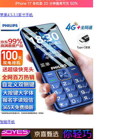
苹果4.5-3.1英寸手机
智能手机