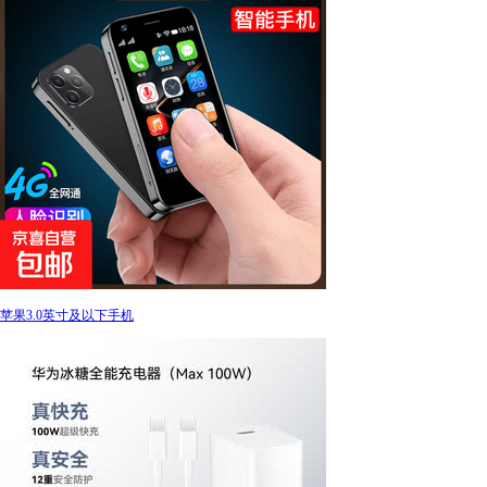
苹果3.0英寸及以下手机