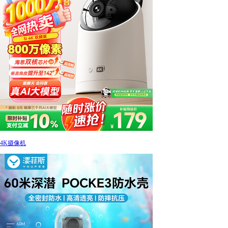
4K摄像机