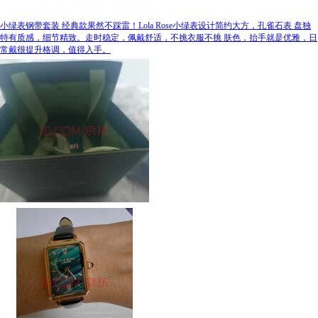
小绿表钢带套装 经典款果然不踩雷！Lola Rose小绿表设计简约大方，孔雀石表 盘独
特有质感，细节精致。走时稳定，佩戴舒适，不挑衣服不挑 肤色，抬手就是优雅，日
常戴很提升格调，值得入手。