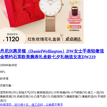
丹尼尔惠灵顿（DanielWellington）DW女士手表轻奢流
金简约石英欧美腕表礼盒款七夕礼物送女友DW219
200000条评价
98%
好评度
买家印象：
漂亮时尚(181)
高端大气(105)
极致物流(81)
计时准确(60)
小巧精致(50)
做工一流(50)
佩戴美观(19)
风格百搭(14)
凸显气质(13)
功能强悍(7)
佩戴舒服(7)
佩戴舒适(6)
手感舒
适(3)
外观漂亮，设计感十足，做工也好，让她爱不释手