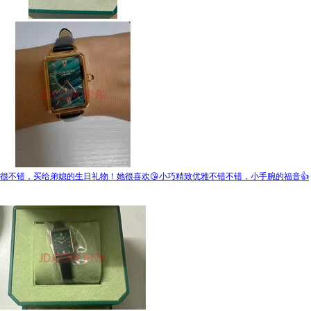
很不错，买给弟媳的生日礼物！她很喜欢😘小巧精致优雅不错不错，小手腕的福音👍