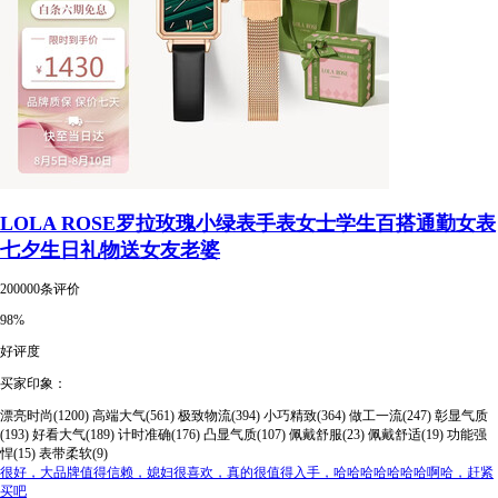
LOLA ROSE罗拉玫瑰小绿表手表女士学生百搭通勤女表
七夕生日礼物送女友老婆
200000条评价
98%
好评度
买家印象：
漂亮时尚(1200)
高端大气(561)
极致物流(394)
小巧精致(364)
做工一流(247)
彰显气质
(193)
好看大气(189)
计时准确(176)
凸显气质(107)
佩戴舒服(23)
佩戴舒适(19)
功能强
悍(15)
表带柔软(9)
很好，大品牌值得信赖，媳妇很喜欢，真的很值得入手，哈哈哈哈哈哈哈啊哈，赶紧
买吧