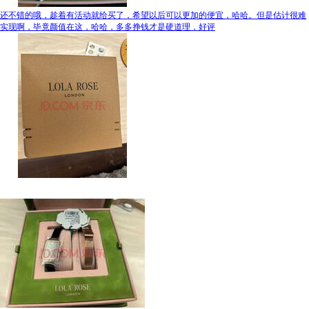
还不错的哦，趁着有活动就给买了，希望以后可以更加的便宜，哈哈。但是估计很难
实现啊，毕竟颜值在这，哈哈，多多挣钱才是硬道理，好评