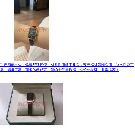
手表颜值出众，佩戴舒适轻便。材质耐用做工扎实，夜光指针清晰实用，防水性能可
靠。精准度高，商务休闲皆可，简约大气显质感，性价比拉满，非常推荐！