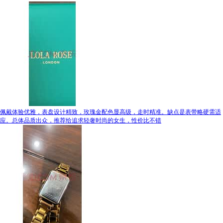
佩戴体验优雅，表盘设计精致，玫瑰金配色显高级，走时精准。缺点是表带略硬需适
应。总体品质出众，推荐给追求轻奢时尚的女生，性价比不错