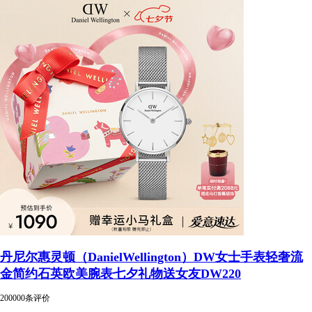
丹尼尔惠灵顿（DanielWellington）DW女士手表轻奢流
金简约石英欧美腕表七夕礼物送女友DW220
200000条评价