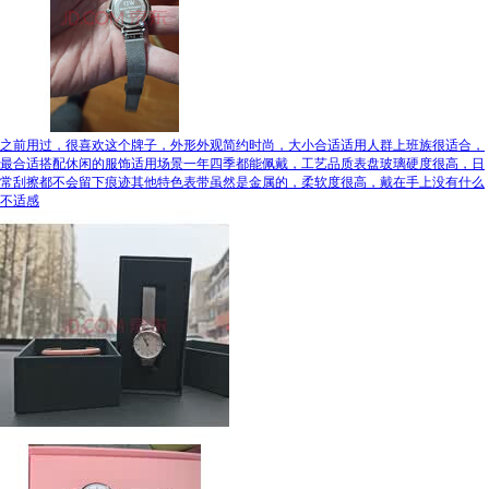
之前用过，很喜欢这个牌子，外形外观简约时尚，大小合适适用人群上班族很适合，
最合适搭配休闲的服饰适用场景一年四季都能佩戴，工艺品质表盘玻璃硬度很高，日
常刮擦都不会留下痕迹其他特色表带虽然是金属的，柔软度很高，戴在手上没有什么
不适感