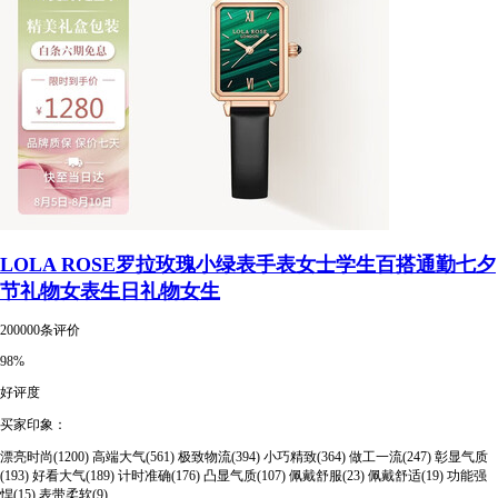
LOLA ROSE罗拉玫瑰小绿表手表女士学生百搭通勤七夕
节礼物女表生日礼物女生
200000条评价
98%
好评度
买家印象：
漂亮时尚(1200)
高端大气(561)
极致物流(394)
小巧精致(364)
做工一流(247)
彰显气质
(193)
好看大气(189)
计时准确(176)
凸显气质(107)
佩戴舒服(23)
佩戴舒适(19)
功能强
悍(15)
表带柔软(9)