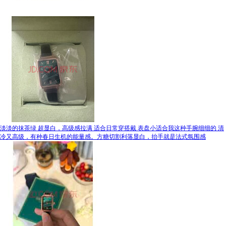
淡淡的抹茶绿 超显白，高级感拉满 适合日常穿搭戴 表盘小适合我这种手腕细细的 清
冷又高级，有种春日生机的能量感。方糖切割利落显白，抬手就是法式氛围感