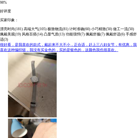
98%
好评度
买家印象：
漂亮时尚(181)
高端大气(105)
极致物流(81)
计时准确(60)
小巧精致(50)
做工一流(50)
佩戴美观(19)
风格百搭(14)
凸显气质(13)
功能强悍(7)
佩戴舒服(7)
佩戴舒适(6)
手感舒
适(3)
很好看，是我喜欢的款式，戴起来不大不小，正合适，赶上三八妇女节，有优惠，我
喜欢这种编织链，我没有买金色的，买的是银色的，这颜色我也很喜欢。