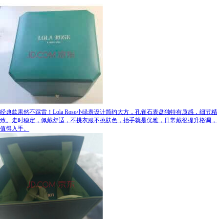
经典款果然不踩雷！Lola Rose小绿表设计简约大方，孔雀石表盘独特有质感，细节精
致。走时稳定，佩戴舒适，不挑衣服不挑肤色，抬手就是优雅，日常戴很提升格调，
值得入手。