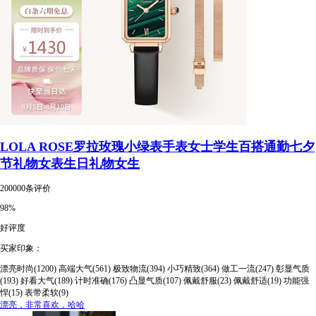
LOLA ROSE罗拉玫瑰小绿表手表女士学生百搭通勤七夕
节礼物女表生日礼物女生
200000条评价
98%
好评度
买家印象：
漂亮时尚(1200)
高端大气(561)
极致物流(394)
小巧精致(364)
做工一流(247)
彰显气质
(193)
好看大气(189)
计时准确(176)
凸显气质(107)
佩戴舒服(23)
佩戴舒适(19)
功能强
悍(15)
表带柔软(9)
漂亮，非常喜欢，哈哈