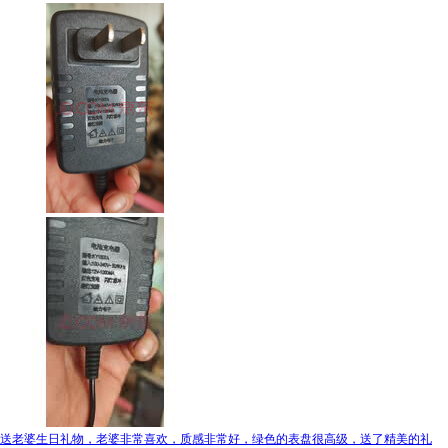
送老婆生日礼物，老婆非常喜欢，质感非常好，绿色的表盘很高级，送了精美的礼