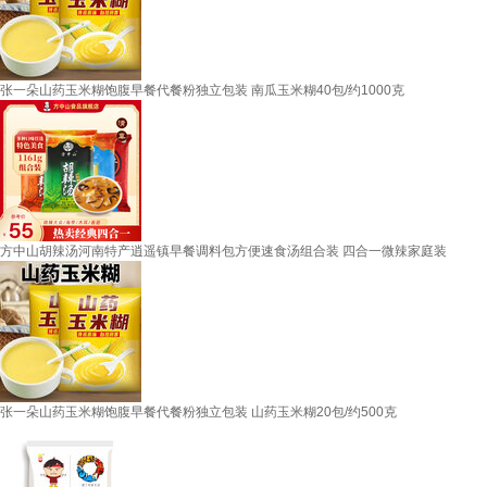
张一朵山药玉米糊饱腹早餐代餐粉独立包装 南瓜玉米糊40包/约1000克
方中山胡辣汤河南特产逍遥镇早餐调料包方便速食汤组合装 四合一微辣家庭装
张一朵山药玉米糊饱腹早餐代餐粉独立包装 山药玉米糊20包/约500克