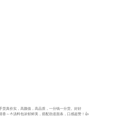
手货真价实，高颜值，高品质，一分钱一分货。好好
清香～🍅汤料包浓郁鲜美，搭配劲道面条，口感超赞！👍