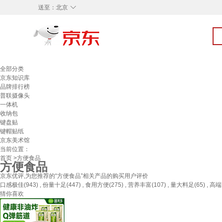
◇
送至：
北京
全部分类
京东知识库
品牌排行榜
普联摄像头
一体机
收纳包
键盘贴
键帽贴纸
京东美术馆
当前位置：
首页
>方便食品
方便食品
京东优评,为您推荐的“方便食品”相关产品的购买用户评价
口感极佳(943) , 份量十足(447) , 食用方便(275) , 营养丰富(107) , 量大料足(65) , 高端大
猜你喜欢