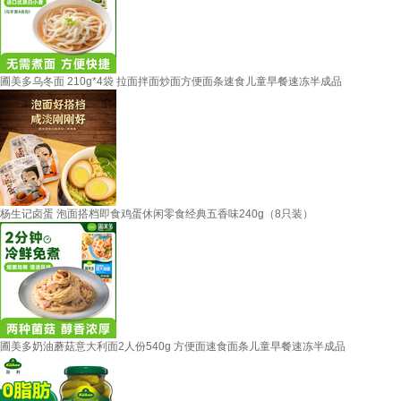
圃美多乌冬面 210g*4袋 拉面拌面炒面方便面条速食儿童早餐速冻半成品
杨生记卤蛋 泡面搭档即食鸡蛋休闲零食经典五香味240g（8只装）
圃美多奶油蘑菇意大利面2人份540g 方便面速食面条儿童早餐速冻半成品