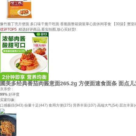
豫竹脆丁壳方便面 多口味干脆干吃面 香脆面整箱袋装掌心面休闲零食 【30袋】蟹皇
优评TOP5
精选好评商品,看实拍图,放心买好货!
圃美多经典番茄肉酱意面265.2g 方便面速食面条 面点
京东价 :
99%
好评度
买家印象:
口感极佳(943)
份量十足(447)
食用方便(275)
营养丰富(107)
高端大气(54)
层次丰富(4