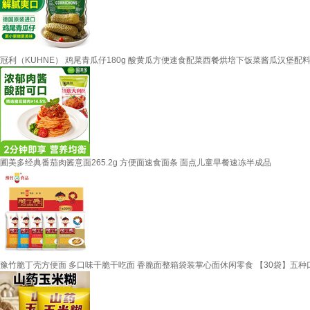
冠利（KUHNE） 鸡尾青瓜仔180g 酸黄瓜方便速食配菜西餐烘培下饭菜酱瓜汉堡配
圃美多经典番茄肉酱意面265.2g 方便面速食面条 面点儿童早餐速冻半成品
豫竹脆丁壳方便面 多口味干脆干吃面 香脆面整箱袋装掌心面休闲零食 【30袋】五种