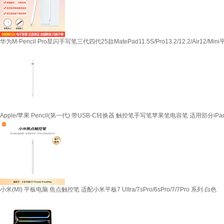
华为M-Pencil Pro星闪手写笔三代四代25款MatePad11.5S/Pro13.2/12.2/Air
Apple/苹果 Pencil(第一代) 带USB-C转换器 触控笔手写笔苹果笔电容笔 适用部分iPad(A
小米(MI) 平板电脑 焦点触控笔 适配小米平板7 Ultra/7sPro/6sPro/7/7Pro 系列 白色