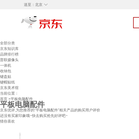
◇
送至：
北京
全部分类
京东知识库
品牌排行榜
普联摄像头
一体机
收纳包
键盘贴
键帽贴纸
京东美术馆
当前位置：
首页
>平板电脑配件
平板电脑配件
京东优评,为您推荐的“平板电脑配件”相关产品的购买用户评价
还没有买家印象哦~快去购买抢先好评吧~
猜你喜欢