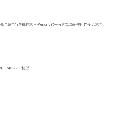
12/Mini平板电脑电容笔触控笔 M-Pencil 3代手写笔雪域白-星闪连接 含笔套
16)/Pro/Air机型