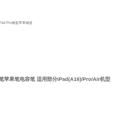
iPad Pro键盘苹果键盘
笔苹果笔电容笔 适用部分iPad(A16)/Pro/Air机型