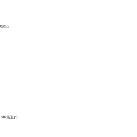
 雪域白
Air(第五代)