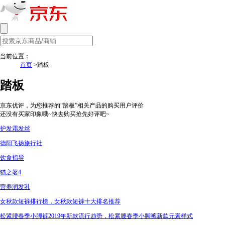
当前位置：
首页
>踏板
踏板
京东优评，为您推荐的“踏板”相关产品的购买用户评价
还没有买家印象哦~快去购买抢先好评吧~
护发霜发丝
德阳飞扬旅行社
饮食指导
猫之茗4
营养润发乳
女秋款短裤排行榜，女秋款短裤十大排名推荐
松紧腰春季小脚裤2019年新款流行趋势，松紧腰春季小脚裤新款元素样式