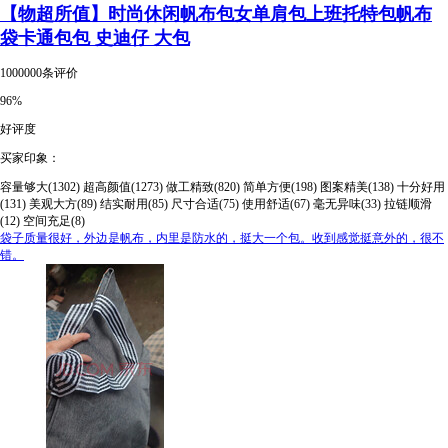
【物超所值】时尚休闲帆布包女单肩包上班托特包帆布
袋卡通包包 史迪仔 大包
1000000条评价
96%
好评度
买家印象：
容量够大(1302)
超高颜值(1273)
做工精致(820)
简单方便(198)
图案精美(138)
十分好用
(131)
美观大方(89)
结实耐用(85)
尺寸合适(75)
使用舒适(67)
毫无异味(33)
拉链顺滑
(12)
空间充足(8)
袋子质量很好，外边是帆布，内里是防水的，挺大一个包。收到感觉挺意外的，很不
错。