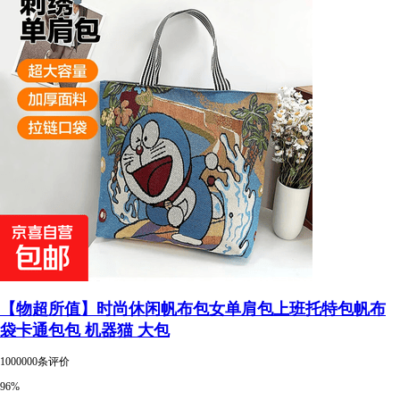
【物超所值】时尚休闲帆布包女单肩包上班托特包帆布
袋卡通包包 机器猫 大包
1000000条评价
96%