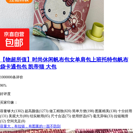
【物超所值】时尚休闲帆布包女单肩包上班托特包帆布
袋卡通包包 凯帝猫 大包
1000000条评价
96%
好评度
买家印象：
容量够大(1302)
超高颜值(1273)
做工精致(820)
简单方便(198)
图案精美(138)
十分好用
(131)
美观大方(89)
结实耐用(85)
尺寸合适(75)
使用舒适(67)
毫无异味(33)
拉链顺滑
(12)
空间充足(8)
容量大，有拉链，有图案的一面不防刮