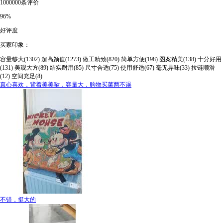
1000000条评价
96%
好评度
买家印象：
容量够大(1302)
超高颜值(1273)
做工精致(820)
简单方便(198)
图案精美(138)
十分好用
(131)
美观大方(89)
结实耐用(85)
尺寸合适(75)
使用舒适(67)
毫无异味(33)
拉链顺滑
(12)
空间充足(8)
真心喜欢，背着美美哒，容量大，购物买菜两不误
不错，挺大的