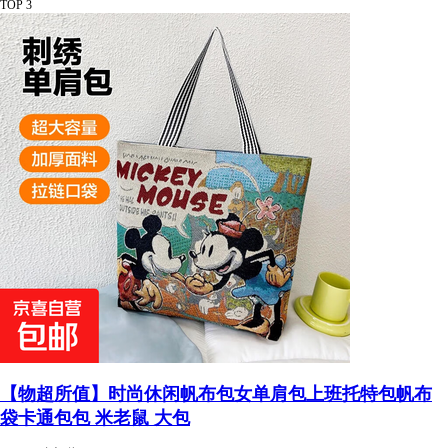
TOP 3
【物超所值】时尚休闲帆布包女单肩包上班托特包帆布
袋卡通包包 米老鼠 大包