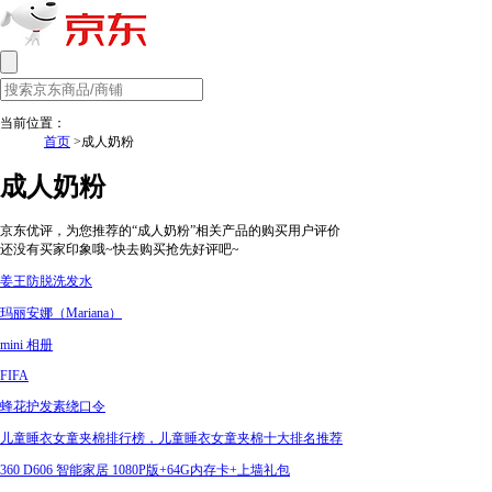
当前位置：
首页
>成人奶粉
成人奶粉
京东优评，为您推荐的“成人奶粉”相关产品的购买用户评价
还没有买家印象哦~快去购买抢先好评吧~
姜王防脱洗发水
玛丽安娜（Mariana）
mini 相册
FIFA
蜂花护发素绕口令
儿童睡衣女童夹棉排行榜，儿童睡衣女童夹棉十大排名推荐
360 D606 智能家居 1080P版+64G内存卡+上墙礼包