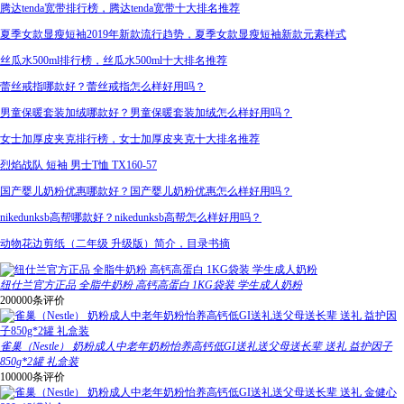
腾达tenda宽带排行榜，腾达tenda宽带十大排名推荐
夏季女款显瘦短袖2019年新款流行趋势，夏季女款显瘦短袖新款元素样式
丝瓜水500ml排行榜，丝瓜水500ml十大排名推荐
蕾丝戒指哪款好？蕾丝戒指怎么样好用吗？
男童保暖套装加绒哪款好？男童保暖套装加绒怎么样好用吗？
女士加厚皮夹克排行榜，女士加厚皮夹克十大排名推荐
烈焰战队 短袖 男士T恤 TX160-57
国产婴儿奶粉优惠哪款好？国产婴儿奶粉优惠怎么样好用吗？
nikedunksb高帮哪款好？nikedunksb高帮怎么样好用吗？
动物花边剪纸（二年级 升级版）简介，目录书摘
纽仕兰官方正品 全脂牛奶粉 高钙高蛋白 1KG袋装 学生成人奶粉
200000条评价
雀巢（Nestle） 奶粉成人中老年奶粉怡养高钙低GI送礼送父母送长辈 送礼 益护因子
850g*2罐 礼盒装
100000条评价