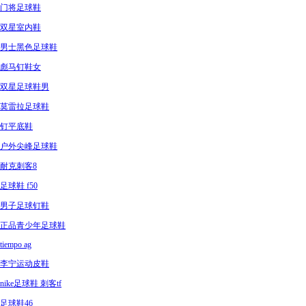
门将足球鞋
双星室内鞋
男士黑色足球鞋
彪马钉鞋女
双星足球鞋男
莫雷拉足球鞋
钉平底鞋
户外尖峰足球鞋
耐克刺客8
足球鞋 f50
男子足球钉鞋
正品青少年足球鞋
tiempo ag
李宁运动皮鞋
nike足球鞋 刺客tf
足球鞋46