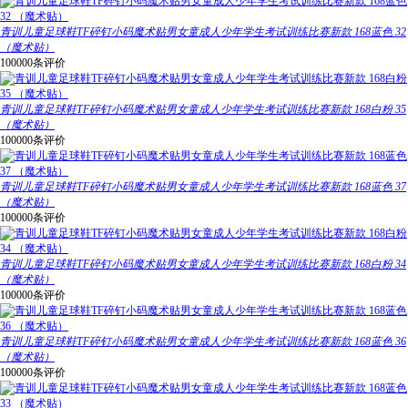
青训儿童足球鞋TF碎钉小码魔术贴男女童成人少年学生考试训练比赛新款 168蓝色 32
（魔术贴）
100000条评价
青训儿童足球鞋TF碎钉小码魔术贴男女童成人少年学生考试训练比赛新款 168白粉 35
（魔术贴）
100000条评价
青训儿童足球鞋TF碎钉小码魔术贴男女童成人少年学生考试训练比赛新款 168蓝色 37
（魔术贴）
100000条评价
青训儿童足球鞋TF碎钉小码魔术贴男女童成人少年学生考试训练比赛新款 168白粉 34
（魔术贴）
100000条评价
青训儿童足球鞋TF碎钉小码魔术贴男女童成人少年学生考试训练比赛新款 168蓝色 36
（魔术贴）
100000条评价