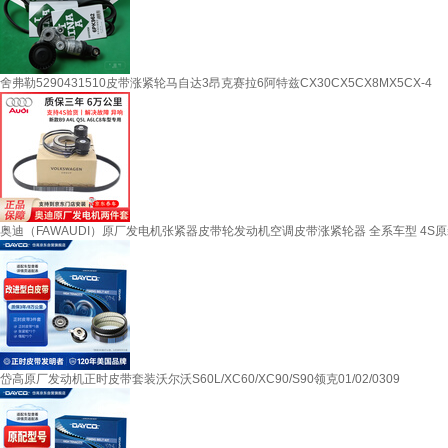
舍弗勒5290431510皮带涨紧轮马自达3昂克赛拉6阿特兹CX30CX5CX8MX5CX-4
奥迪（FAWAUDI）原厂发电机张紧器皮带轮发动机空调皮带涨紧轮器 全系车型 4S原装 原厂
岱高原厂发动机正时皮带套装沃尔沃S60L/XC60/XC90/S90领克01/02/0309