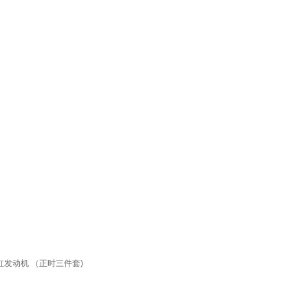
四缸发动机 （正时三件套)