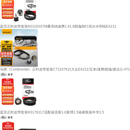
盖茨正时皮带套装K01163S7M桑塔纳速腾1.41.6朗逸朗行高尔夫明锐EA211
马牌（Continental）正时皮带套装CT1167K2(大众EA211/宝来/速腾/朗逸/捷达)1.4T1
盖茨正时皮带套装K0176117适配福克斯1.6翼博1.5福睿斯嘉年华1.5