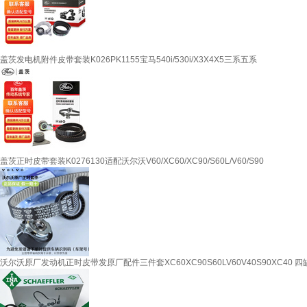
盖茨发电机附件皮带套装K026PK1155宝马540i/530i/X3X4X5三系五系
盖茨正时皮带套装K0276130适配沃尔沃V60/XC60/XC90/S60L/V60/S90
沃尔沃原厂发动机正时皮带发原厂配件三件套XC60XC90S60LV60V40S90XC40 