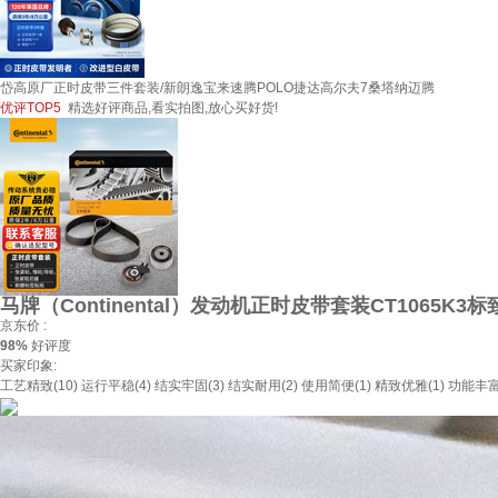
岱高原厂正时皮带三件套装/新朗逸宝来速腾POLO捷达高尔夫7桑塔纳迈腾
优评TOP5
精选好评商品,看实拍图,放心买好货!
马牌（Continental）发动机正时皮带套装CT1065K3标致/
京东价 :
98%
好评度
买家印象:
工艺精致(10)
运行平稳(4)
结实牢固(3)
结实耐用(2)
使用简便(1)
精致优雅(1)
功能丰富(