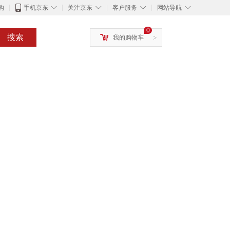
◇
◇
◇
◇
购
手机京东
关注京东
客户服务
网站导航
0
搜索
我的购物车
>