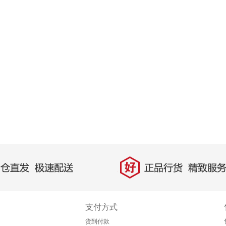
好
直发，极速配送
正品行货，精致服务
支付方式
货到付款