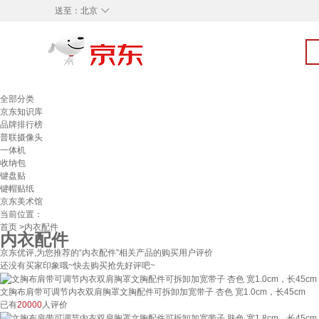
◇
送至：
北京
全部分类
京东知识库
品牌排行榜
普联摄像头
一体机
收纳包
键盘贴
键帽贴纸
京东美术馆
当前位置：
首页
>内衣配件
内衣配件
京东优评,为您推荐的“内衣配件”相关产品的购买用户评价
还没有买家印象哦~快去购买抢先好评吧~
文胸布肩带可调节内衣双肩胸罩文胸配件可拆卸加宽带子 杏色 宽1.0cm，长45cm
已有
20000
人评价