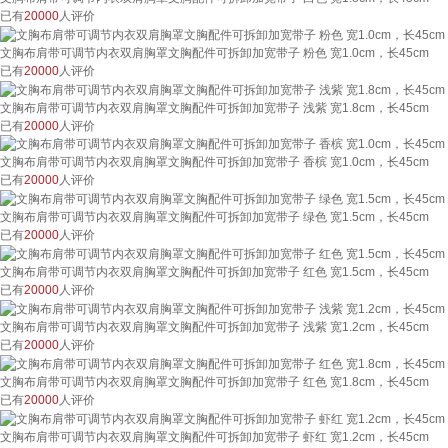
已有
20000
人评价
文胸布肩带可调节内衣双肩胸罩文胸配件可拆卸加宽带子 粉色 宽1.0cm，长45cm
已有
20000
人评价
文胸布肩带可调节内衣双肩胸罩文胸配件可拆卸加宽带子 浅紫 宽1.8cm，长45cm
已有
20000
人评价
文胸布肩带可调节内衣双肩胸罩文胸配件可拆卸加宽带子 香槟 宽1.0cm，长45cm
已有
20000
人评价
文胸布肩带可调节内衣双肩胸罩文胸配件可拆卸加宽带子 绿色 宽1.5cm，长45cm
已有
20000
人评价
文胸布肩带可调节内衣双肩胸罩文胸配件可拆卸加宽带子 红色 宽1.5cm，长45cm
已有
20000
人评价
文胸布肩带可调节内衣双肩胸罩文胸配件可拆卸加宽带子 浅紫 宽1.2cm，长45cm
已有
20000
人评价
文胸布肩带可调节内衣双肩胸罩文胸配件可拆卸加宽带子 红色 宽1.8cm，长45cm
已有
20000
人评价
文胸布肩带可调节内衣双肩胸罩文胸配件可拆卸加宽带子 虾红 宽1.2cm，长45cm