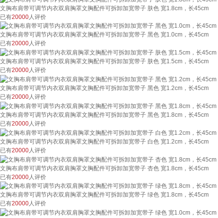
文胸布肩带可调节内衣双肩胸罩文胸配件可拆卸加宽带子 肤色 宽1.8cm，长45cm
已有
20000
人评价
文胸布肩带可调节内衣双肩胸罩文胸配件可拆卸加宽带子 黑色 宽1.0cm，长45cm
已有
20000
人评价
文胸布肩带可调节内衣双肩胸罩文胸配件可拆卸加宽带子 肤色 宽1.5cm，长45cm
已有
20000
人评价
文胸布肩带可调节内衣双肩胸罩文胸配件可拆卸加宽带子 黑色 宽1.2cm，长45cm
已有
20000
人评价
文胸布肩带可调节内衣双肩胸罩文胸配件可拆卸加宽带子 黑色 宽1.8cm，长45cm
已有
20000
人评价
文胸布肩带可调节内衣双肩胸罩文胸配件可拆卸加宽带子 白色 宽1.2cm，长45cm
已有
20000
人评价
文胸布肩带可调节内衣双肩胸罩文胸配件可拆卸加宽带子 杏色 宽1.8cm，长45cm
已有
20000
人评价
文胸布肩带可调节内衣双肩胸罩文胸配件可拆卸加宽带子 绿色 宽1.8cm，长45cm
已有
20000
人评价