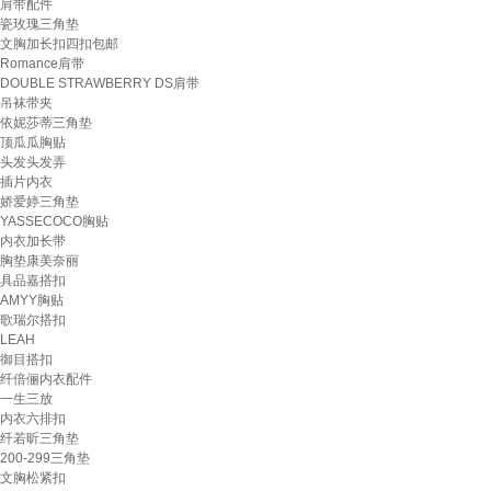
肩带配件
瓷玫瑰三角垫
文胸加长扣四扣包邮
Romance肩带
DOUBLE STRAWBERRY DS肩带
吊袜带夹
依妮莎蒂三角垫
顶瓜瓜胸贴
头发头发弄
插片内衣
娇爱婷三角垫
YASSECOCO胸贴
内衣加长带
胸垫康美奈丽
具品嘉搭扣
AMYY胸贴
歌瑞尔搭扣
LEAH
御目搭扣
纤倍俪内衣配件
一生三放
内衣六排扣
纤若昕三角垫
200-299三角垫
文胸松紧扣