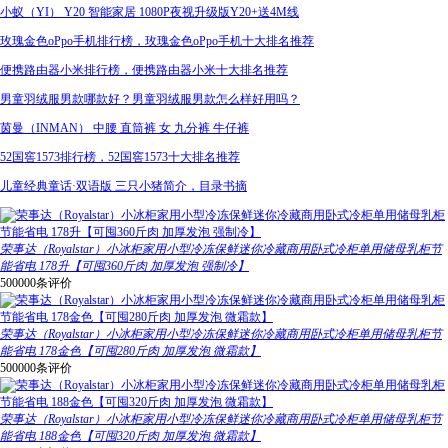
小蚁（YI） Y20 智能家居 1080P夜视升级版Y20+送4M线
玫瑰金色oPpo手机排行榜，玫瑰金色oPpo手机十大排名推荐
便携路由器小米排行榜，便携路由器小米十大排名推荐
男童羽绒服男款哪款好？男童羽绒服男款怎么样好用吗？
茵曼（INMAN） 中腰 直筒裤 女 九分裤 牛仔裤
52国窖1573排行榜，52国窖1573十大排名推荐
儿童经典童话·双语版 三只小猪简介，目录书摘
荣事达（Royalstar）小冰柜家用小型冷冻保鲜迷你冷藏商用卧式冷柜单用储母乳柜节
能省电 178升【可囤360斤肉 加厚发泡 强制冷】
500000条评价
荣事达（Royalstar）小冰柜家用小型冷冻保鲜迷你冷藏商用卧式冷柜单用储母乳柜节
能省电 178金色【可囤280斤肉 加厚发泡 微霜款】
500000条评价
荣事达（Royalstar）小冰柜家用小型冷冻保鲜迷你冷藏商用卧式冷柜单用储母乳柜节
能省电 188金色【可囤320斤肉 加厚发泡 微霜款】