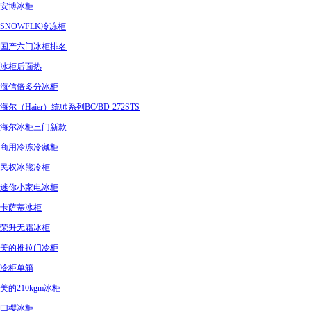
安博冰柜
SNOWFLK冷冻柜
国产六门冰柜排名
冰柜后面热
海信倍多分冰柜
海尔（Haier）统帅系列BC/BD-272STS
海尔冰柜三门新款
商用冷冻冷藏柜
民权冰熊冷柜
迷你小家电冰柜
卡萨蒂冰柜
荣升无霜冰柜
美的推拉门冷柜
冷柜单箱
美的210kgm冰柜
曰樱冰柜