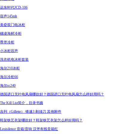
远东时代JCD-106
容声145mh
美夌双门电冰柜
穗凌海鲜冷柜
尊堡冷柜
小冰柜容声
洗衣机电冰柜套装
海尔210冰柜
海尔冷柜66
海尔sc240
德国进口无叶电风扇哪款好？德国进口无叶电风扇怎么样好用吗？
The Kill List简介，目录书摘
吉列（Gillette） 锋速3 剃须刀 其他附件
鞋架铁艺衣架哪款好？鞋架铁艺衣架怎么样好用吗？
Leoisilence 音箱/音响 汉堡有线音箱红