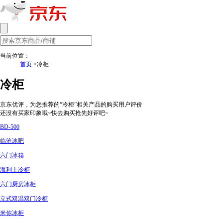
当前位置：
首页
>冷柜
冷柜
京东优评，为您推荐的“冷柜”相关产品的购买用户评价
还没有买家印象哦~快去购买抢先好评吧~
BD-500
临沧冰吧
六门冰箱
海利士冷柜
六门厨房冰柜
立式双温双门冷柜
米你冰柜