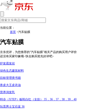
当前位置：
首页
>汽车贴膜
汽车贴膜
京东优评，为您推荐的“汽车贴膜”相关产品的购买用户评价
还没有买家印象哦~快去购买抢先好评吧~
护发霜发丝
绿色生态建筑材料
目标管理类书籍
兽皮大王皮衣油
营养润发乳
特步（XTEP）板鞋白红（女款） 35，36，37，38，39，40
玩觅男士宝石蓝 36