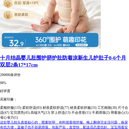
十月结晶婴儿肚围护脐护肚防着凉新生儿护肚子0-6个月
双层2条17*17cm
200000条评价
98%
好评度
买家印象：
柔顺舒服(135)
柔软舒适(83)
材质柔软舒适(77)
材质柔软舒服(33)
工艺精致(30)
尺寸合
适(47)
宝贝漂亮(45)
高端大气(13)
穿上舒适(13)
不会变形(11)
不易滑落(2)
用着放心(1)
省心省力(1)
这款婴儿枕头真挺贴心的，图案软萌，布料摸着很舒服。晚上翻身完全没问题，换尿
布也方便，盖被子也不容易滑落。包装严实，发货快，配送员态度也好。宝宝用着安