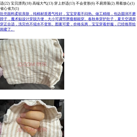
适(22)
宝贝漂亮(18)
高端大气(13)
穿上舒适(13)
不会变形(6)
不易滑落(2)
用着放心(1)
省心省力(1)
肚兜面料柔软亲肤，纯棉材质透气性好，宝宝穿着不闷热。做工精细，包边圆润不磨
脖子，魔术贴设计穿脱方便，大小可调节胖瘦都能穿。春秋单穿护肚子，夏天空调房
穿正合适，洗完也不缩水不变形。图案可爱，价格实惠，宝宝穿着舒服，已经推荐给
闺蜜了。