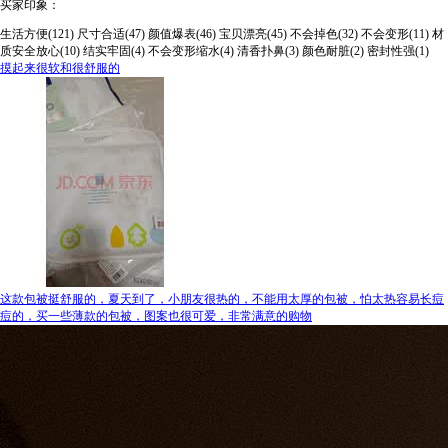
买家印象：
生活方便(121)
尺寸合适(47)
颜值爆表(46)
宝贝漂亮(45)
不会掉色(32)
不会变形(11)
材
质安全放心(10)
结实牢固(4)
不会变形缩水(4)
清香扑鼻(3)
颜色耐脏(2)
密封性强(1)
摸起来很软和很舒服的
这款包被挺舒服的，夏天到了，小朋友很热的，不能用太厚的包被，怕太热容易长痘
痘的，买一些薄款的包被，图案也很可爱，非常满意的购物