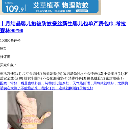
十月结晶婴儿抱被防蚊蚕丝新生婴儿包单产房包巾 考拉
森林90*90
100000条评价
98%
好评度
买家印象：
生活方便(121)
尺寸合适(47)
颜值爆表(46)
宝贝漂亮(45)
不会掉色(32)
不会变形(11)
材
质安全放心(10)
结实牢固(4)
不会变形缩水(4)
清香扑鼻(3)
颜色耐脏(2)
密封性强(1)
图案非常好，质量也很舒服，纯棉的比较亲肤，天气热的话，用薄款就很好，太厚的
话实在太热了不能抱起来，很多汗的，这款就刚刚好价格也好