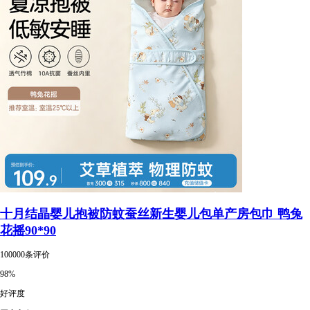
十月结晶婴儿抱被防蚊蚕丝新生婴儿包单产房包巾 鸭兔
花摇90*90
100000条评价
98%
好评度