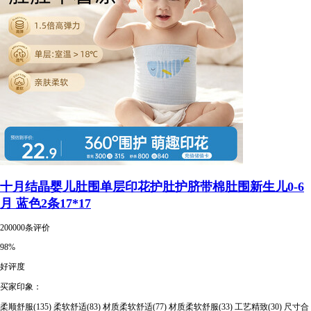
十月结晶婴儿肚围单层印花护肚护脐带棉肚围新生儿0-6
月 蓝色2条17*17
200000条评价
98%
好评度
买家印象：
柔顺舒服(135)
柔软舒适(83)
材质柔软舒适(77)
材质柔软舒服(33)
工艺精致(30)
尺寸合