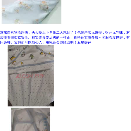
京东自营物流超快，头天晚上下单第二天就到了！包装严实无破损，拆开无异味，材
质摸着很柔软安全。和实体母婴店买的一样正，价格还实惠多啦～客服态度也好，有
问必答。宝妈们可以放心入，用完还会继续回购！五星好评！