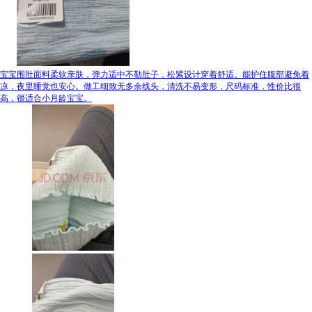
宝宝围肚面料柔软亲肤，弹力适中不勒肚子，松紧设计穿着舒适。能护住腹部避免着
凉，夜里睡觉也安心。做工细致无多余线头，清洗不易变形，尺码标准，性价比很
高，很适合小月龄宝宝。