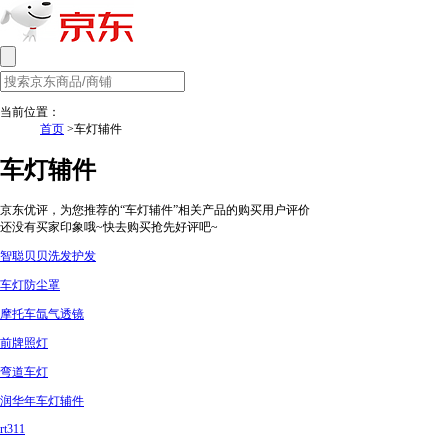
当前位置：
首页
>车灯辅件
车灯辅件
京东优评，为您推荐的“车灯辅件”相关产品的购买用户评价
还没有买家印象哦~快去购买抢先好评吧~
智聪贝贝洗发护发
车灯防尘罩
摩托车氙气透镜
前牌照灯
弯道车灯
润华年车灯辅件
rt311