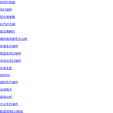
转向灯电路
车灯辅件
防火墙参数
疝气灯凸镜
新迈腾脚灯
施华蔻润发乳怎么样
奔驰车灯辅件
维诺亚车灯辅件
车炫仕车灯辅件
乐创支架
M665W
福特车灯辅件
乐创电子
超炫led灯
大众车灯辅件
欧普照明E14球泡