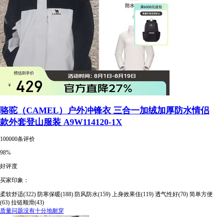
骆驼（CAMEL）户外冲锋衣 三合一加绒加厚防水情侣
款外套登山服装 A9W114120-1X
100000条评价
98%
好评度
买家印象：
柔软舒适(322)
防寒保暖(188)
防风防水(159)
上身效果佳(119)
透气性好(70)
简单方便
(63)
拉链顺滑(43)
质量问题没有十分地耐穿