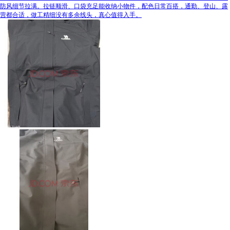
防风细节拉满。拉链顺滑、口袋充足能收纳小物件，配色日常百搭，通勤、登山、露
营都合适，做工精细没有多余线头，真心值得入手。