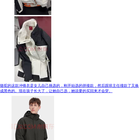
骆驼的这款冲锋衣是女儿自己挑选的，刚开始选的拼接款，然后跟班主任撞款了又换
成黑色的。现在孩子长大了，让她自己选，她说要的买回来才会穿。