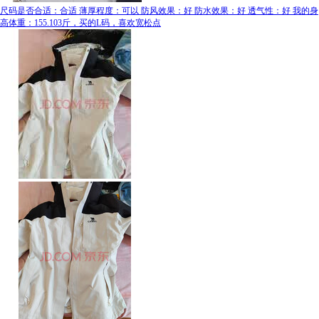
尺码是否合适：合适 薄厚程度：可以 防风效果：好 防水效果：好 透气性：好 我的身
高体重：155.103斤，买的L码，喜欢宽松点