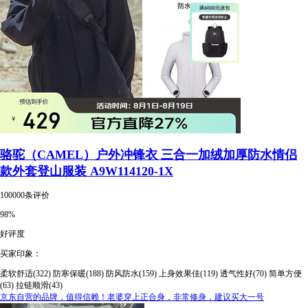
骆驼（CAMEL）户外冲锋衣 三合一加绒加厚防水情侣
款外套登山服装 A9W114120-1X
100000条评价
98%
好评度
买家印象：
柔软舒适(322)
防寒保暖(188)
防风防水(159)
上身效果佳(119)
透气性好(70)
简单方便
(63)
拉链顺滑(43)
京东自营的品牌，值得信赖！老婆穿上正合身，非常修身，建议买大一号