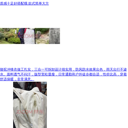
质感十足好搭配哦 款式简单大方
骆驼冲锋衣做工扎实，三合一可拆卸设计很实用，防风防水效果出色，雨天出行不渗
水。面料透气不闷汗，版型宽松显瘦，日常通勤和户外徒步都合适，性价比高，穿着
舒适保暖，非常满意。