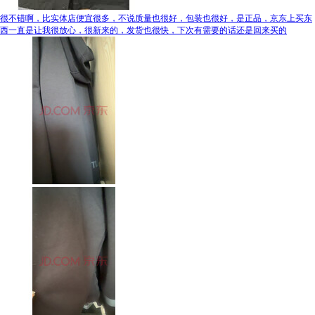
很不错啊，比实体店便宜很多，不说质量也很好，包装也很好，是正品，京东上买东
西一直是让我很放心，很新来的，发货也很快，下次有需要的话还是回来买的