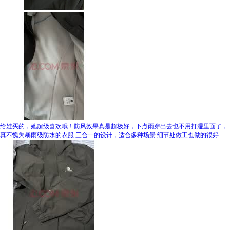
给娃买的，她超级喜欢哦！防风效果真是超极好，下点雨穿出去也不用打湿里面了，
真不愧为暴雨级防水的衣服.三合一的设计，适合多种场景.细节处做工也做的很好