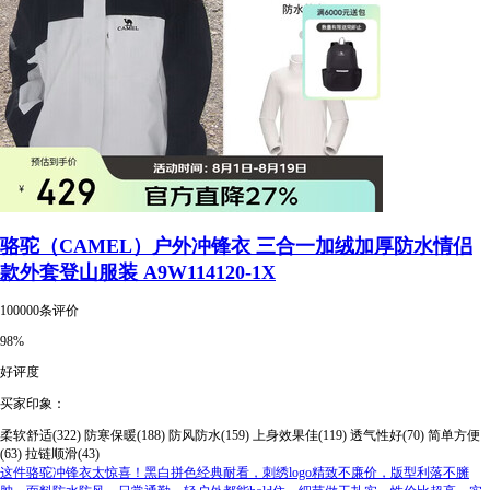
骆驼（CAMEL）户外冲锋衣 三合一加绒加厚防水情侣
款外套登山服装 A9W114120-1X
100000条评价
98%
好评度
买家印象：
柔软舒适(322)
防寒保暖(188)
防风防水(159)
上身效果佳(119)
透气性好(70)
简单方便
(63)
拉链顺滑(43)
这件骆驼冲锋衣太惊喜！黑白拼色经典耐看，刺绣logo精致不廉价，版型利落不臃