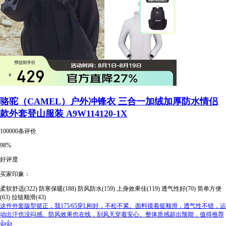
骆驼（CAMEL）户外冲锋衣 三合一加绒加厚防水情侣
款外套登山服装 A9W114120-1X
100000条评价
98%
好评度
买家印象：
柔软舒适(322)
防寒保暖(188)
防风防水(159)
上身效果佳(119)
透气性好(70)
简单方便
(63)
拉链顺滑(43)
这件外套版型挺正，我175/65穿L刚好，不松不紧。面料摸着挺顺滑，透气性不错，运
动出汗也没闷感。防风效果也在线，刮风天穿着安心。整体质感超出预期，值得推荐
👍👍