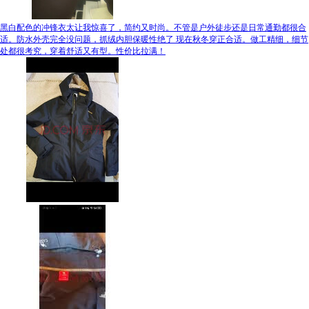
黑白配色的冲锋衣太让我惊喜了，简约又时尚。不管是户外徒步还是日常通勤都很合
适。防水外壳完全没问题，抓绒内胆保暖性绝了 现在秋冬穿正合适。做工精细，细节
处都很考究，穿着舒适又有型。性价比拉满！