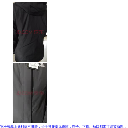
宽松剪裁上身利落不臃肿，抬手弯腰毫无束缚，帽子、下摆、袖口都带可调节抽绳，