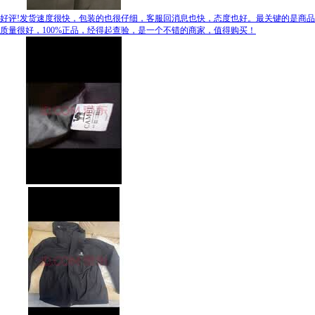
好评!发货速度很快，包装的也很仔细，客服回消息也快，态度也好。最关键的是商品
质量很好，100%正品，经得起查验，是一个不错的商家，值得购买！