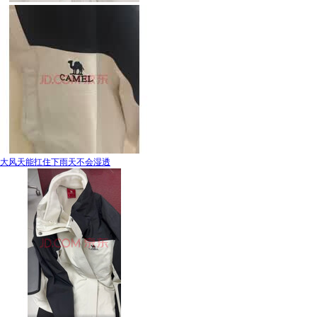
大风天能扛住下雨天不会湿透