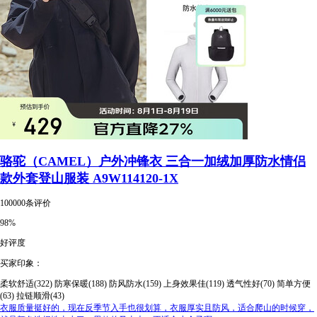
骆驼（CAMEL）户外冲锋衣 三合一加绒加厚防水情侣
款外套登山服装 A9W114120-1X
100000条评价
98%
好评度
买家印象：
柔软舒适(322)
防寒保暖(188)
防风防水(159)
上身效果佳(119)
透气性好(70)
简单方便
(63)
拉链顺滑(43)
衣服质量挺好的，现在反季节入手也很划算，衣服厚实且防风，适合爬山的时候穿，