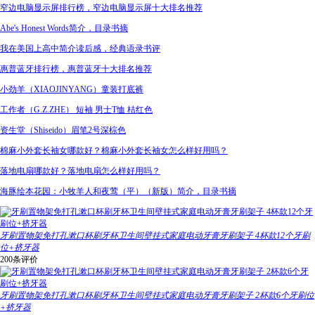
窄边电脑显示屏排行榜，窄边电脑显示屏十大排名推荐
Abe's Honest Words简介，目录书摘
我在美国上高中简介读后感，经典语录书评
惠普蓝牙排行榜，惠普蓝牙十大排名推荐
小劲羊（XIAOJINYANG）童装打底裤
工作者（G.Z.ZHE） 短袖 男士T恤 桔红色
资生堂（Shiseido）眉笔2号深棕色
棉麻小外套长袖女哪款好？棉麻小外套长袖女怎么样好用吗？
落地电扇哪款好？落地电扇怎么样好用吗？
海豚绘本花园：小牧羊人和夜莺（平）（新版）简介，目录书摘
牙刷置物架免打孔漱口杯刷牙杯卫生间壁挂式家庭电动牙膏牙刷架子 4杯款12个牙刷
位+挤牙器
200条评价
牙刷置物架免打孔漱口杯刷牙杯卫生间壁挂式家庭电动牙膏牙刷架子 2杯款6个牙刷位
+挤牙器