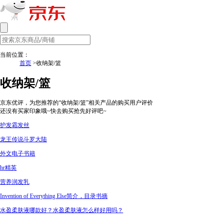
当前位置：
首页
>收纳架/篮
收纳架/篮
京东优评，为您推荐的“收纳架/篮”相关产品的购买用户评价
还没有买家印象哦~快去购买抢先好评吧~
护发霜发丝
龙王传说斗罗大陆
外文电子书籍
hr精英
营养润发乳
Invention of Everything Else简介，目录书摘
水盈柔肤液哪款好？水盈柔肤液怎么样好用吗？