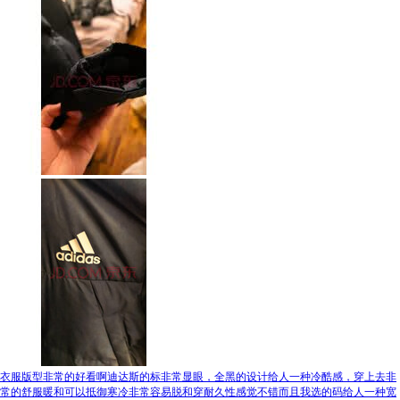
衣服版型非常的好看啊迪达斯的标非常显眼，全黑的设计给人一种冷酷感，穿上去非
常的舒服暖和可以抵御寒冷非常容易脱和穿耐久性感觉不错而且我选的码给人一种宽