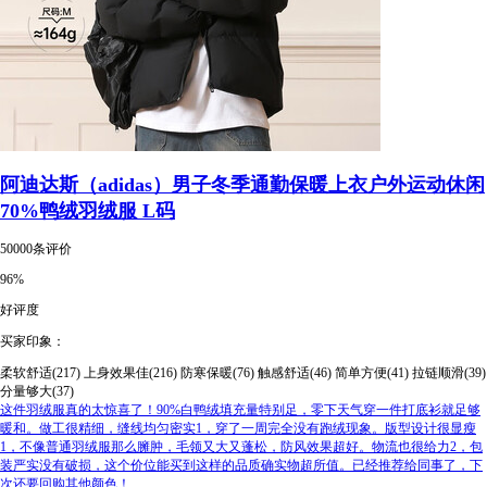
阿迪达斯（adidas）男子冬季通勤保暖上衣户外运动休闲
70%鸭绒羽绒服 L码
50000条评价
96%
好评度
买家印象：
柔软舒适(217)
上身效果佳(216)
防寒保暖(76)
触感舒适(46)
简单方便(41)
拉链顺滑(39)
分量够大(37)
这件羽绒服真的太惊喜了！90%白鸭绒填充量特别足，零下天气穿一件打底衫就足够
暖和。做工很精细，缝线均匀密实1，穿了一周完全没有跑绒现象。版型设计很显瘦
1，不像普通羽绒服那么臃肿，毛领又大又蓬松，防风效果超好。物流也很给力2，包
装严实没有破损，这个价位能买到这样的品质确实物超所值。已经推荐给同事了，下
次还要回购其他颜色！