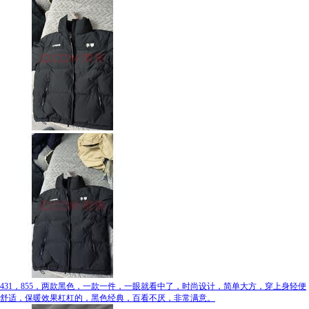
431，855，两款黑色，一款一件，一眼就看中了，时尚设计，简单大方，穿上身轻便
舒适，保暖效果杠杠的，黑色经典，百看不厌，非常满意。