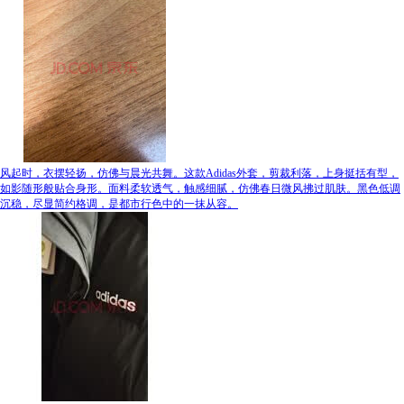
风起时，衣摆轻扬，仿佛与晨光共舞。这款Adidas外套，剪裁利落，上身挺括有型，
如影随形般贴合身形。面料柔软透气，触感细腻，仿佛春日微风拂过肌肤。黑色低调
沉稳，尽显简约格调，是都市行色中的一抹从容。