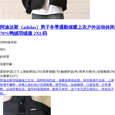
阿迪达斯（adidas）男子冬季通勤保暖上衣户外运动休闲
70%鸭绒羽绒服 2XL码
50000条评价
96%
好评度
买家印象：
柔软舒适(217)
上身效果佳(216)
防寒保暖(76)
触感舒适(46)
简单方便(41)
拉链顺滑(39)
分量够大(37)
阿迪达斯羽绒服做工扎实，面料防风防泼，保暖效果很在线。填充饱满不压身，上身
轻便不臃肿，经典三条杠设计百搭耐看。细节到位，拉链顺滑、口袋实用，日常通
勤、运动穿都合适。版型利落显精神，耐穿又有型，这个冬天穿它很安心，性价比不
错。