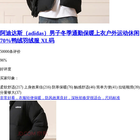
阿迪达斯（adidas）男子冬季通勤保暖上衣户外运动休闲
70%鸭绒羽绒服 XL码
50000条评价
96%
好评度
买家印象：
柔软舒适(217)
上身效果佳(216)
防寒保暖(76)
触感舒适(46)
简单方便(41)
拉链顺滑(39)
分量够大(37)
非常好看，衣服轻便保暖，防风效果良好，深秋初春穿很适合，尺码标准