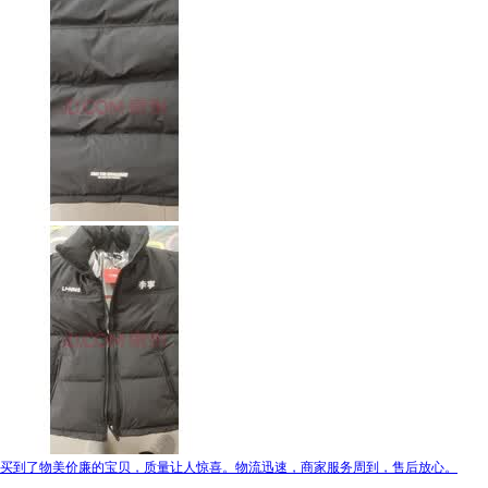
买到了物美价廉的宝贝，质量让人惊喜。物流迅速，商家服务周到，售后放心。