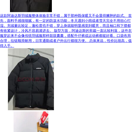
这款阿迪达斯羽绒服整体体验非常不错，属于那种既保暖又不会显得臃肿的款式。 首
先，面料手感很细腻，有一定的防泼水功能，冬天遇到小雨或者雪天完全不用担心打
湿。充绒量比较足，蓬松度也不错，穿上身就能明显感觉到暖意，而且袖口和下摆都
有收紧设计，冷风不容易灌进去。 版型方面，阿迪达斯的剪裁一直比较利落，这件衣
服穿起来不会像传统羽绒服那样鼓鼓囊囊，搭配牛仔裤或运动裤都挺好看。口袋布局
合理，拉链顺滑耐用，日常通勤或者户外出行都很方便。 总体来说，性价比很高，值
得入手。