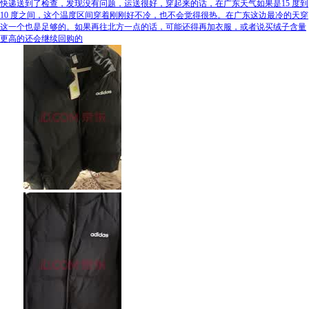
快递送到了检查，发现没有问题，运送很好，穿起来的话，在广东天气如果是15 度到
10 度之间，这个温度区间穿着刚刚好不冷，也不会觉得很热。在广东这边最冷的天穿
这一个也是足够的。如果再往北方一点的话，可能还得再加衣服，或者说买绒子含量
更高的还会继续回购的