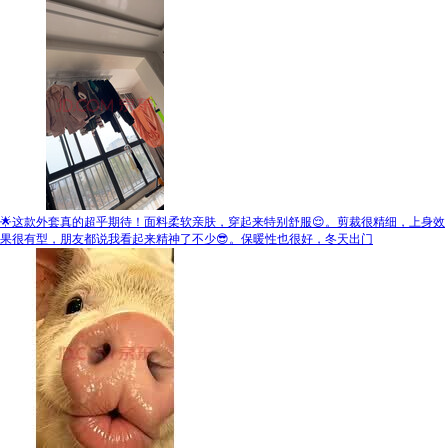
🌟这款外套真的超乎期待！面料柔软亲肤，穿起来特别舒服😌。剪裁很精细，上身效
果很有型，朋友都说我看起来精神了不少😎。保暖性也很好，冬天出门