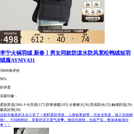
李宁火锅羽绒 新春丨男女同款防泼水防风宽松鸭绒短羽
绒服AYMV431
50000条评价
96%
好评度
买家印象：
柔软舒适(346)
十分百搭(127)
防寒保暖(103)
分量够大(56)
防风防水(35)
触感舒适(29)
极其好用(28)
这款衣服真的太合心意了！面料柔软亲肤，上身效果超赞，完全没色差，做工也很精
细✨。尺码刚刚好，穿着舒适又显气质💖。物流也很快，包装严实，整体体验满分
🌟！！