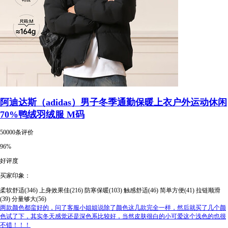
阿迪达斯（adidas）男子冬季通勤保暖上衣户外运动休闲
70%鸭绒羽绒服 M码
50000条评价
96%
好评度
买家印象：
柔软舒适(346)
上身效果佳(216)
防寒保暖(103)
触感舒适(46)
简单方便(41)
拉链顺滑
(39)
分量够大(56)
两款颜色都蛮好的，问了客服小姐姐说除了颜色这几款完全一样，然后就买了几个颜
色试了下，其实冬天感觉还是深色系比较好，当然皮肤很白的小可爱这个浅色的也很
不错！！！