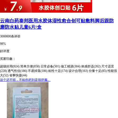
云南白药泰邦医用水胶体湿性愈合创可贴敷料脚后跟防
磨防水贴儿童6片/盒
3000000条评价
98%
好评度
买家印象：
超级好用(924)
简单方便(858)
日常必备(501)
做工精湛(304)
体感舒适(262)
尺寸适宜
(228)
透气性佳(186)
不易掉落(186)
粘性十足(174)
设计合理(163)
分量十足(85)
性能强
大(52)
省事快捷(44)
这个还不错，不粘伤疤到是很舒服。