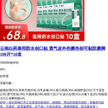
云南白药泰邦防水创口贴 透气皮外伤擦伤创可贴防磨脚
100片*10盒
3000000条评价
98%
好评度
买家印象：
超级好用(924)
简单方便(858)
日常必备(501)
做工精湛(304)
体感舒适(262)
尺寸适宜
(228)
透气性佳(186)
不易掉落(186)
粘性十足(174)
设计合理(163)
分量十足(85)
性能强
大(52)
省事快捷(44)
好评！收到货物打开之后发现包装很好，很细致。商品的质量也很好；客服有问必
答，态度好，发货速度快，对于这一个价位来说，很值得购买，给五星好评！