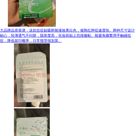
大品牌品质靠谱，这款痘痘贴吸附脓液效果出色，催熟红肿痘速度快。两种尺寸设计
贴心，轻薄透气不闷肤，隐形度高，化妆前贴上也很服帖。能避免频繁用手触碰痘
痘，降低留印概率，日常囤货很划算。