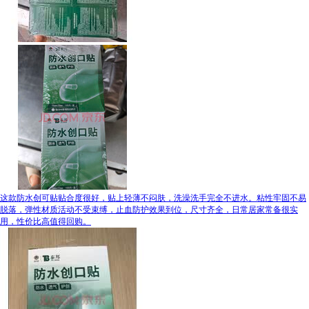
这款防水创可贴贴合度很好，贴上轻薄不闷肤，洗澡洗手完全不进水。粘性牢固不易
脱落，弹性材质活动不受束缚，止血防护效果到位，尺寸齐全，日常居家常备很实
用，性价比高值得回购。