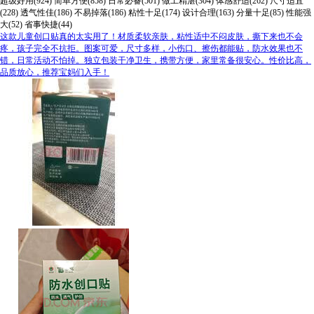
超级好用(924)
简单方便(858)
日常必备(501)
做工精湛(304)
体感舒适(262)
尺寸适宜
(228)
透气性佳(186)
不易掉落(186)
粘性十足(174)
设计合理(163)
分量十足(85)
性能强
大(52)
省事快捷(44)
这款儿童创口贴真的太实用了！材质柔软亲肤，粘性适中不闷皮肤，撕下来也不会
疼，孩子完全不抗拒。图案可爱，尺寸多样，小伤口、擦伤都能贴，防水效果也不
错，日常活动不怕掉。独立包装干净卫生，携带方便，家里常备很安心。性价比高，
品质放心，推荐宝妈们入手！