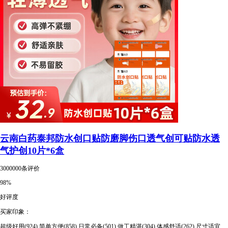
云南白药泰邦防水创口贴防磨脚伤口透气创可贴防水透
气护创10片*6盒
3000000条评价
98%
好评度
买家印象：
超级好用(924)
简单方便(858)
日常必备(501)
做工精湛(304)
体感舒适(262)
尺寸适宜