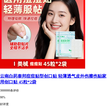
云南白药泰邦痘痘贴型创口贴 轻薄透气皮外伤擦伤贴家
用创口贴 45粒*2袋
3000000条评价
98%
好评度