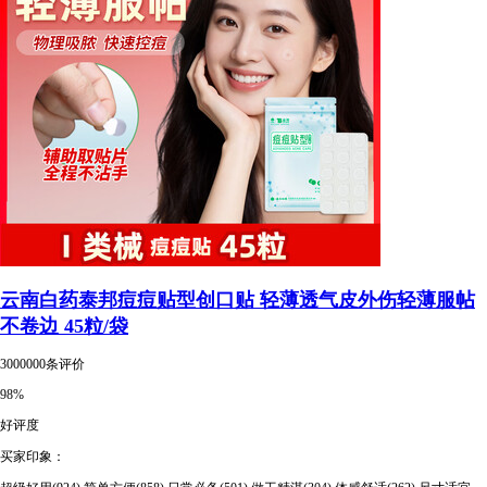
云南白药泰邦痘痘贴型创口贴 轻薄透气皮外伤轻薄服帖
不卷边 45粒/袋
3000000条评价
98%
好评度
买家印象：