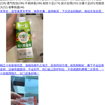
(228)
透气性佳(186)
不易掉落(186)
粘性十足(174)
设计合理(163)
分量十足(85)
性能强
大(52)
省事快捷(44)
非常好，送货速度非常快，物美价廉，值得购买，下次还会回购的，相信京东自营。
独立小包装揣包里、放钱包都不占地方，应急特别方便。粘性刚刚好，撕下不会扯疼
皮肉，边缘剪裁圆润，不会刮手。伤口贴上防护到位，不容易蹭到摩擦二次受伤，一
小盒能用很久，出门必备好物！