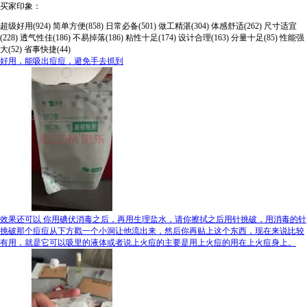
买家印象：
超级好用(924)
简单方便(858)
日常必备(501)
做工精湛(304)
体感舒适(262)
尺寸适宜
(228)
透气性佳(186)
不易掉落(186)
粘性十足(174)
设计合理(163)
分量十足(85)
性能强
大(52)
省事快捷(44)
好用，能吸出痘痘，避免手去抓到
效果还可以 你用碘伏消毒之后，再用生理盐水，请你擦拭之后用针挑破，用消毒的针
挑破那个痘痘从下方戳一个小洞让他流出来，然后你再贴上这个东西，现在来说比较
有用，就是它可以吸里的液体或者说上火痘的主要是用上火痘的用在上火痘身上。