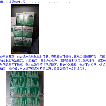
用，可以采购的，买，，，，，，。。，。。。，，，，
公司医务室、前台统一采购这款创可贴，资质齐全可报销，正规二类医用产品，无菌
独立包装整洁规范。 粘性稳定，日常办公划伤、磨脚后跟都适用，透气性佳，员工长
时间佩戴无不适感，防水款洗手清洁不易脱落。整盒包装规整，收纳不占空间，供货
稳定，损耗低，对比线下药店单价更实惠，后续各部门补货继续采购。