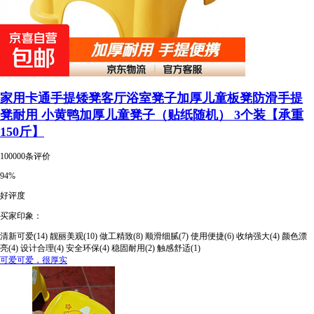
家用卡通手提矮凳客厅浴室凳子加厚儿童板凳防滑手提
凳耐用 小黄鸭加厚儿童凳子（贴纸随机） 3个装【承重
150斤】
100000条评价
94%
好评度
买家印象：
清新可爱(14)
靓丽美观(10)
做工精致(8)
顺滑细腻(7)
使用便捷(6)
收纳强大(4)
颜色漂
亮(4)
设计合理(4)
安全环保(4)
稳固耐用(2)
触感舒适(1)
可爱可爱，很厚实