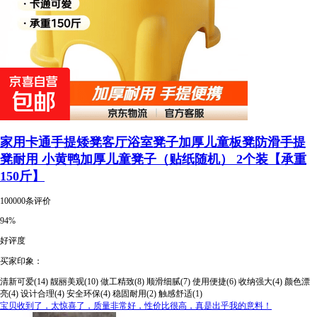
家用卡通手提矮凳客厅浴室凳子加厚儿童板凳防滑手提
凳耐用 小黄鸭加厚儿童凳子（贴纸随机） 2个装【承重
150斤】
100000条评价
94%
好评度
买家印象：
清新可爱(14)
靓丽美观(10)
做工精致(8)
顺滑细腻(7)
使用便捷(6)
收纳强大(4)
颜色漂
亮(4)
设计合理(4)
安全环保(4)
稳固耐用(2)
触感舒适(1)
宝贝收到了，太惊喜了，质量非常好，性价比很高，真是出乎我的意料！