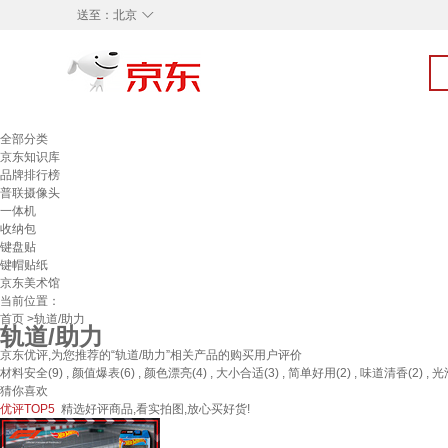
◇
送至：
北京
全部分类
京东知识库
品牌排行榜
普联摄像头
一体机
收纳包
键盘贴
键帽贴纸
京东美术馆
当前位置：
首页
>轨道/助力
轨道/助力
京东优评,为您推荐的“轨道/助力”相关产品的购买用户评价
材料安全(9) , 颜值爆表(6) , 颜色漂亮(4) , 大小合适(3) , 简单好用(2) , 味道清香(2) , 光
猜你喜欢
优评TOP5
精选好评商品,看实拍图,放心买好货!