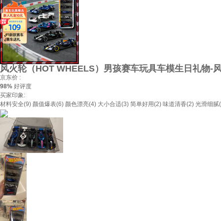
风火轮（HOT WHEELS）男孩赛车玩具车模生日礼物-风
京东价 :
98%
好评度
买家印象:
材料安全(9)
颜值爆表(6)
颜色漂亮(4)
大小合适(3)
简单好用(2)
味道清香(2)
光滑细腻(