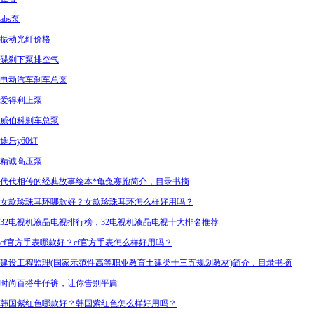
abs泵
振动光纤价格
碟刹下泵排空气
电动汽车刹车总泵
爱得利上泵
威伯科刹车总泵
途乐y60灯
精诚高压泵
代代相传的经典故事绘本*龟兔赛跑简介，目录书摘
女款珍珠耳环哪款好？女款珍珠耳环怎么样好用吗？
32电视机液晶电视排行榜，32电视机液晶电视十大排名推荐
cf官方手表哪款好？cf官方手表怎么样好用吗？
建设工程监理(国家示范性高等职业教育土建类十三五规划教材)简介，目录书摘
时尚百搭牛仔裤，让你告别平庸
韩国紫红色哪款好？韩国紫红色怎么样好用吗？