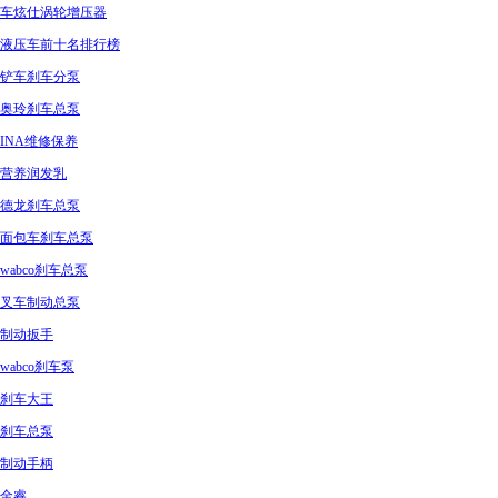
车炫仕涡轮增压器
液压车前十名排行榜
铲车刹车分泵
奥玲刹车总泵
INA维修保养
营养润发乳
德龙刹车总泵
面包车刹车总泵
wabco刹车总泵
叉车制动总泵
制动扳手
wabco刹车泵
刹车大王
刹车总泵
制动手柄
金睿