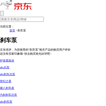
当前位置：
首页
>刹车泵
刹车泵
京东优评，为您推荐的“刹车泵”相关产品的购买用户评价
还没有买家印象哦~快去购买抢先好评吧~
护发霜发丝
abs总泵
abs刹车总泵
世纪之星
索八刹车盘
汽刹刹车总泵
abs刹车泵