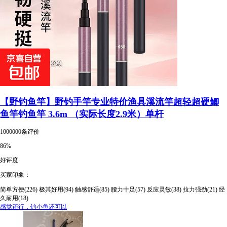
【野钓鱼竿】野钓手竿专业特价渔具溪流竿超轻超硬鲫
鱼竿钓鱼竿 3.6m （实际长度2.9米）单杆
1000000条评价
86%
好评度
买家印象：
简单方便(226)
极其好用(94)
触感舒适(85)
腰力十足(57)
反应灵敏(38)
拉力强劲(21)
经
久耐用(18)
感觉还行，钓小鱼还可以