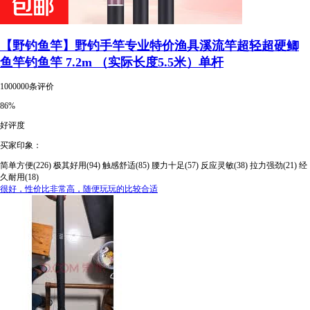
【野钓鱼竿】野钓手竿专业特价渔具溪流竿超轻超硬鲫
鱼竿钓鱼竿 7.2m （实际长度5.5米）单杆
1000000条评价
86%
好评度
买家印象：
简单方便(226)
极其好用(94)
触感舒适(85)
腰力十足(57)
反应灵敏(38)
拉力强劲(21)
经
久耐用(18)
很好，性价比非常高，随便玩玩的比较合适