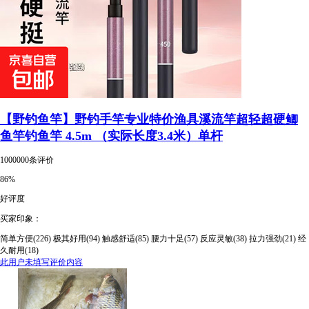
【野钓鱼竿】野钓手竿专业特价渔具溪流竿超轻超硬鲫
鱼竿钓鱼竿 4.5m （实际长度3.4米）单杆
1000000条评价
86%
好评度
买家印象：
简单方便(226)
极其好用(94)
触感舒适(85)
腰力十足(57)
反应灵敏(38)
拉力强劲(21)
经
久耐用(18)
此用户未填写评价内容