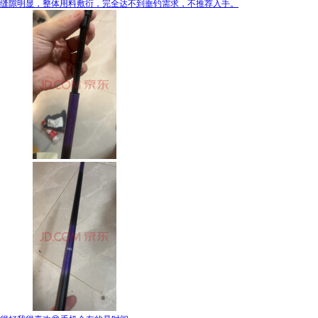
缝隙明显，整体用料敷衍，完全达不到垂钓需求，不推荐入手。