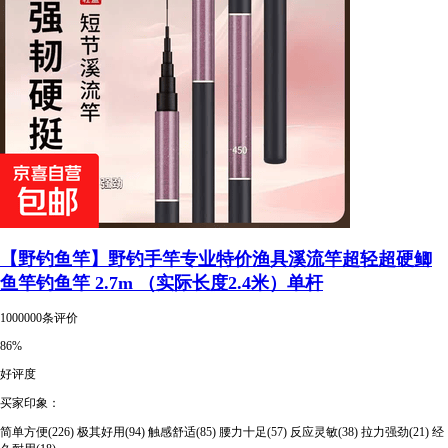
【野钓鱼竿】野钓手竿专业特价渔具溪流竿超轻超硬鲫
鱼竿钓鱼竿 2.7m （实际长度2.4米）单杆
1000000条评价
86%
好评度
买家印象：
简单方便(226)
极其好用(94)
触感舒适(85)
腰力十足(57)
反应灵敏(38)
拉力强劲(21)
经