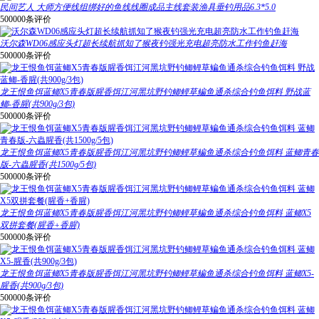
民间艺人 大师方便线组绑好的鱼线线圈成品主线套装渔具垂钓用品6.3*5.0
500000条评价
沃尔森WD06感应头灯超长续航抓知了猴夜钓强光充电超亮防水工作钓鱼赶海
500000条评价
龙王恨鱼饵蓝鲫X5青春版腥香饵江河黑坑野钓鲫鲤草鳊鱼通杀综合钓鱼饵料 野战蓝
鲫-香腥(共900g/3包)
500000条评价
龙王恨鱼饵蓝鲫X5青春版腥香饵江河黑坑野钓鲫鲤草鳊鱼通杀综合钓鱼饵料 蓝鲫青春
版-六蟲腥香(共1500g/5包)
500000条评价
龙王恨鱼饵蓝鲫X5青春版腥香饵江河黑坑野钓鲫鲤草鳊鱼通杀综合钓鱼饵料 蓝鲫X5
双拼套餐(腥香+香腥)
500000条评价
龙王恨鱼饵蓝鲫X5青春版腥香饵江河黑坑野钓鲫鲤草鳊鱼通杀综合钓鱼饵料 蓝鲫X5-
腥香(共900g/3包)
500000条评价