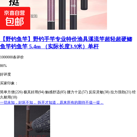
【野钓鱼竿】野钓手竿专业特价渔具溪流竿超轻超硬鲫
鱼竿钓鱼竿 5.4m （实际长度3.9米）单杆
1000000条评价
86%
好评度
买家印象：
简单方便(226)
极其好用(94)
触感舒适(85)
腰力十足(57)
反应灵敏(38)
拉力强劲(21)
经
久耐用(18)
一切未知，好坏不知， 拆开才知道，原来所有的期待不值一提，