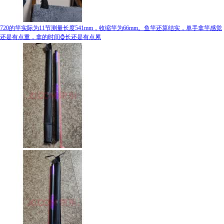
720的竿实际为11节测量长度541mm，收缩竿为66mm。鱼竿还算结实，单手拿竿感觉
还是有点重，拿的时间⌚长还是有点累