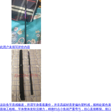
此用户未填写评价内容
这款鱼竿质感极差，所谓竿身看着廉价，并非高碳材质更偏向塑料感，握柄处紫色漆
面做工粗糙。竿体整体发软没腰力，稍微钓点小鱼就严重弯弓，担心直接断裂。接口