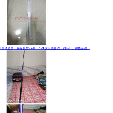
1分钱领的，实际长度2.4米，小朋友玩很合适，钓马口、鲫鱼合适。