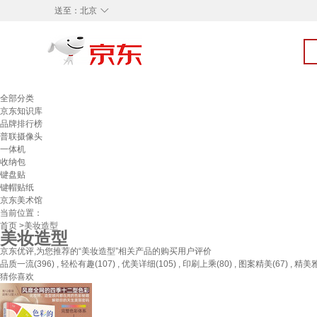
◇
送至：
北京
全部分类
京东知识库
品牌排行榜
普联摄像头
一体机
收纳包
键盘贴
键帽贴纸
京东美术馆
当前位置：
首页
>美妆造型
美妆造型
京东优评,为您推荐的“美妆造型”相关产品的购买用户评价
品质一流(396) , 轻松有趣(107) , 优美详细(105) , 印刷上乘(80) , 图案精美(67) , 精美雅致
猜你喜欢