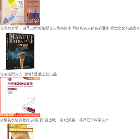
色彩的哲学：四季12型美妆配色与风格指南 写给所有人的色彩通史 视觉文化与感官审
化妆造型从入门到精通 数艺社出品
初级美发培训教程-染发(日)渡边诚 著,纪凤英 等译辽宁科学技术