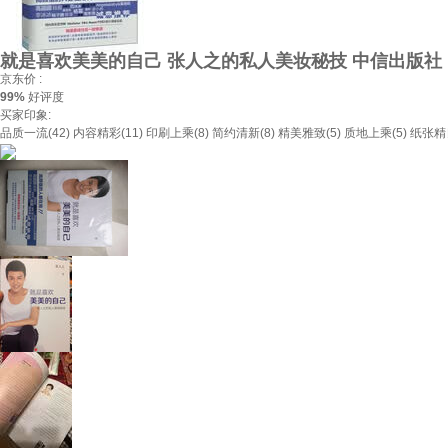
就是喜欢美美的自己 张人之的私人美妆秘技 中信出版社
京东价 :
99%
好评度
买家印象:
品质一流(42)
内容精彩(11)
印刷上乘(8)
简约清新(8)
精美雅致(5)
质地上乘(5)
纸张精良