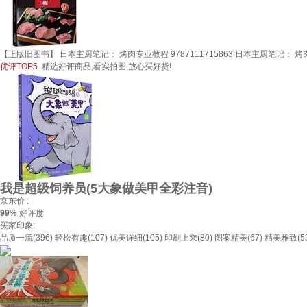
【正版旧图书】 日本主厨笔记： 烤肉专业教程 9787111715863 日本主厨笔记： 
优评TOP5
精选好评商品,看实拍图,放心买好货!
我是超级饲养员(5大象做美甲全彩注音)
京东价 :
99%
好评度
买家印象:
品质一流(396)
轻松有趣(107)
优美详细(105)
印刷上乘(80)
图案精美(67)
精美雅致(53