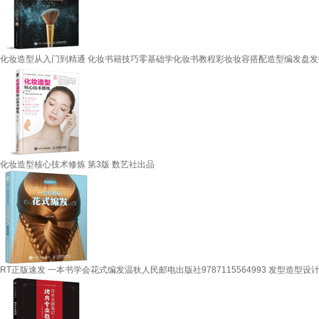
化妆造型从入门到精通 化妆书籍技巧零基础学化妆书教程彩妆妆容搭配造型编发盘
化妆造型核心技术修炼 第3版 数艺社出品
RT正版速发 一本书学会花式编发温狄人民邮电出版社9787115564993 发型造型设