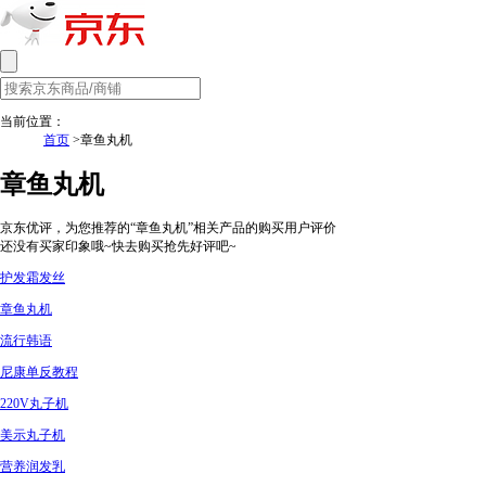
当前位置：
首页
>章鱼丸机
章鱼丸机
京东优评，为您推荐的“章鱼丸机”相关产品的购买用户评价
还没有买家印象哦~快去购买抢先好评吧~
护发霜发丝
章鱼丸机
流行韩语
尼康单反教程
220V丸子机
美示丸子机
营养润发乳