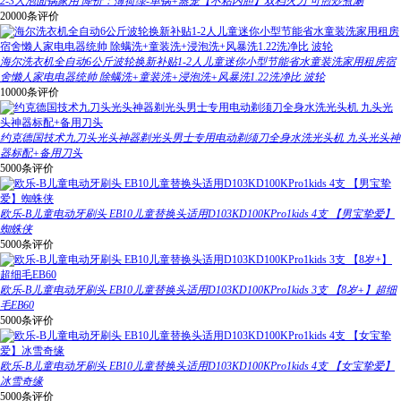
2-3人泡面锅家用 降价：薄荷绿-单锅+蒸笼【不粘内胆】双档火力 可煎炒煮涮
20000条评价
海尔洗衣机全自动6公斤波轮换新补贴1-2人儿童迷你小型节能省水童装洗家用租房宿
舍懒人家电电器统帅 除螨洗+童装洗+浸泡洗+风暴洗1.22洗净比 波轮
10000条评价
约克德国技术九刀头光头神器剃光头男士专用电动剃须刀全身水洗光头机 九头光头神
器标配+备用刀头
5000条评价
欧乐-B儿童电动牙刷头 EB10儿童替换头适用D103KD100KPro1kids 4支 【男宝挚爱】
蜘蛛侠
5000条评价
欧乐-B儿童电动牙刷头 EB10儿童替换头适用D103KD100KPro1kids 3支 【8岁+】超细
毛EB60
5000条评价
欧乐-B儿童电动牙刷头 EB10儿童替换头适用D103KD100KPro1kids 4支 【女宝挚爱】
冰雪奇缘
5000条评价