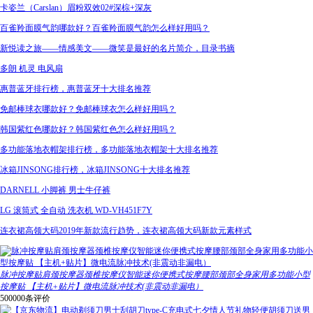
卡姿兰（Carslan）眉粉双效02#深棕+深灰
百雀羚面膜气韵哪款好？百雀羚面膜气韵怎么样好用吗？
新悦读之旅——情感美文——微笑是最好的名片简介，目录书摘
多朗 机灵 电风扇
惠普蓝牙排行榜，惠普蓝牙十大排名推荐
免邮棒球衣哪款好？免邮棒球衣怎么样好用吗？
韩国紫红色哪款好？韩国紫红色怎么样好用吗？
多功能落地衣帽架排行榜，多功能落地衣帽架十大排名推荐
冰箱JINSONG排行榜，冰箱JINSONG十大排名推荐
DARNELL 小脚裤 男士牛仔裤
LG 滚筒式 全自动 洗衣机 WD-VH451F7Y
连衣裙高领大码2019年新款流行趋势，连衣裙高领大码新款元素样式
脉冲按摩贴肩颈按摩器颈椎按摩仪智能迷你便携式按摩腰部颈部全身家用多功能小型
按摩贴 【主机+贴片】微电流脉冲技术(非震动非漏电）
500000条评价