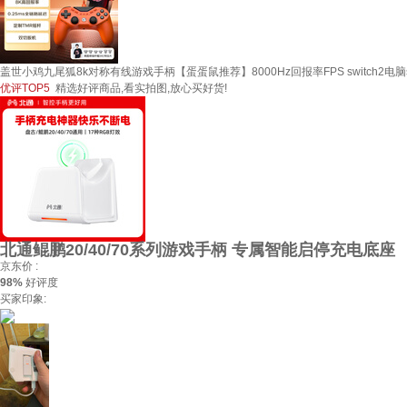
盖世小鸡九尾狐8k对称有线游戏手柄【蛋蛋鼠推荐】8000Hz回报率FPS switch2电脑s
优评TOP5
精选好评商品,看实拍图,放心买好货!
北通鲲鹏20/40/70系列游戏手柄 专属智能启停充电底座
京东价 :
98%
好评度
买家印象: