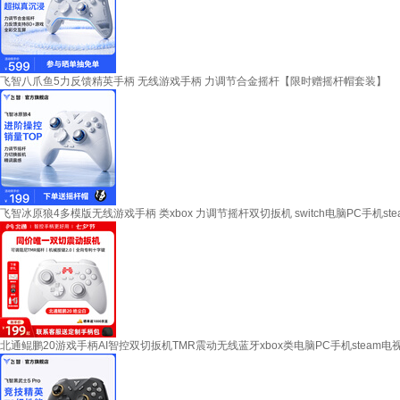
飞智八爪鱼5力反馈精英手柄 无线游戏手柄 力调节合金摇杆【限时赠摇杆帽套装】
飞智冰原狼4多模版无线游戏手柄 类xbox 力调节摇杆双切扳机 switch电脑PC手机ste
北通鲲鹏20游戏手柄AI智控双切扳机TMR震动无线蓝牙xbox类电脑PC手机steam电视N