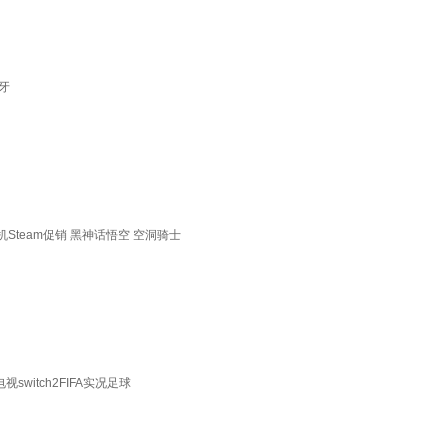
蓝牙
/手机Steam促销 黑神话悟空 空洞骑士
witch2FIFA实况足球