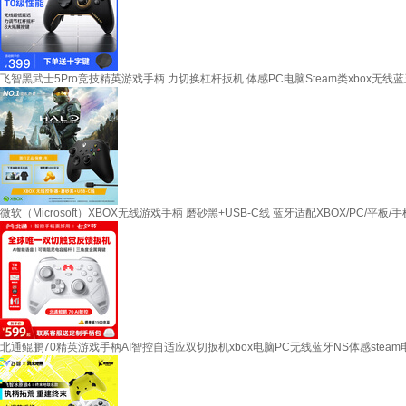
飞智黑武士5Pro竞技精英游戏手柄 力切换杠杆扳机 体感PC电脑Steam类xbox无线
微软（Microsoft）XBOX无线游戏手柄 磨砂黑+USB-C线 蓝牙适配XBOX/PC/平板
北通鲲鹏70精英游戏手柄AI智控自适应双切扳机xbox电脑PC无线蓝牙NS体感steam电视s