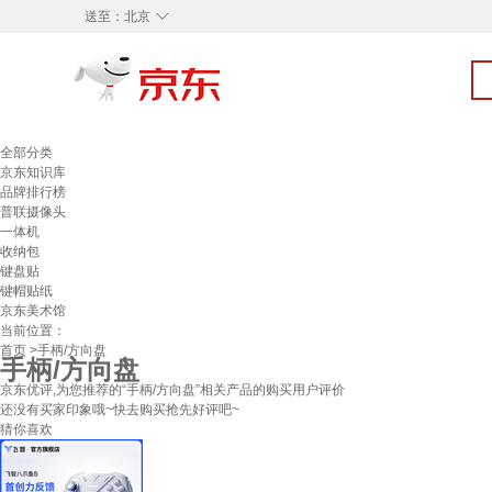
◇
送至：
北京
全部分类
京东知识库
品牌排行榜
普联摄像头
一体机
收纳包
键盘贴
键帽贴纸
京东美术馆
当前位置：
首页
>手柄/方向盘
手柄/方向盘
京东优评,为您推荐的“手柄/方向盘”相关产品的购买用户评价
还没有买家印象哦~快去购买抢先好评吧~
猜你喜欢