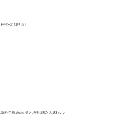
摇杆帽+定制贴纸】
宏编程电视steam蓝牙地平线6双人成行pro