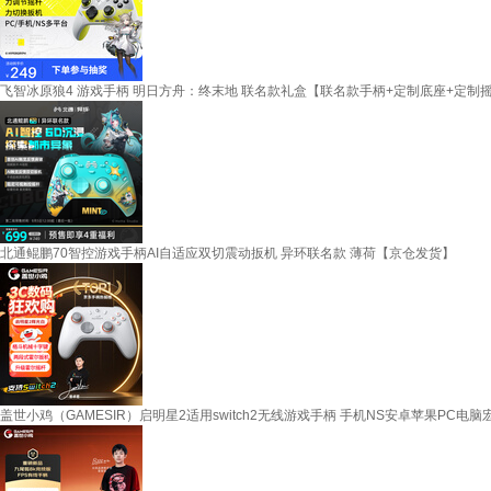
飞智冰原狼4 游戏手柄 明日方舟：终末地 联名款礼盒【联名款手柄+定制底座+定制
北通鲲鹏70智控游戏手柄AI自适应双切震动扳机 异环联名款 薄荷【京仓发货】
盖世小鸡（GAMESIR）启明星2适用switch2无线游戏手柄 手机NS安卓苹果PC电脑