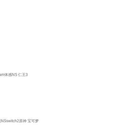
am体感NS 仁王3
Sswitch2原神 宝可梦