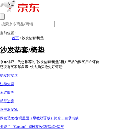
当前位置：
首页
>沙发垫套/椅垫
沙发垫套/椅垫
京东优评，为您推荐的“沙发垫套/椅垫”相关产品的购买用户评价
还没有买家印象哦~快去购买抢先好评吧~
护发霜发丝
法律知识
孟红敏等
峭壁边缘
营养润发乳
探秘恐龙/发现里面（早教双语版）简介，目录书摘
卡姿兰（Carslan）眉粉双效02#深棕+深灰