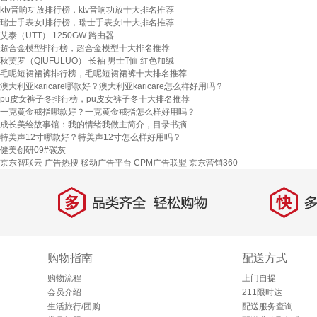
ktv音响功放排行榜，ktv音响功放十大排名推荐
瑞士手表女l排行榜，瑞士手表女l十大排名推荐
艾泰（UTT） 1250GW 路由器
超合金模型排行榜，超合金模型十大排名推荐
秋芙罗（QIUFULUO） 长袖 男士T恤 红色加绒
毛呢短裙裙裤排行榜，毛呢短裙裙裤十大排名推荐
澳大利亚karicare哪款好？澳大利亚karicare怎么样好用吗？
pu皮女裤子冬排行榜，pu皮女裤子冬十大排名推荐
一克黄金戒指哪款好？一克黄金戒指怎么样好用吗？
成长美绘故事馆：我的情绪我做主简介，目录书摘
特美声12寸哪款好？特美声12寸怎么样好用吗？
健美创研09#碳灰
京东智联云
广告热搜
移动广告平台
CPM广告联盟
京东营销360
多
快
品类齐全，轻松购物
多仓
购物指南
配送方式
购物流程
上门自提
会员介绍
211限时达
生活旅行/团购
配送服务查询