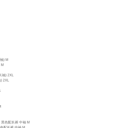
 M
2XL
色配长裤 中袖 M