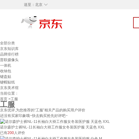
◇
送至：
北京
全部分类
京东知识库
品牌排行榜
普联摄像头
一体机
收纳包
键盘贴
键帽贴纸
京东美术馆
当前位置：
首页
>工服
工服
京东优评,为您推荐的“工服”相关产品的购买用户评价
还没有买家印象哦~快去购买抢先好评吧~
诺尔森护士裤NL-11长袖白大褂工作服女冬装医护服 天蓝色 XXL
已有
200
人评价