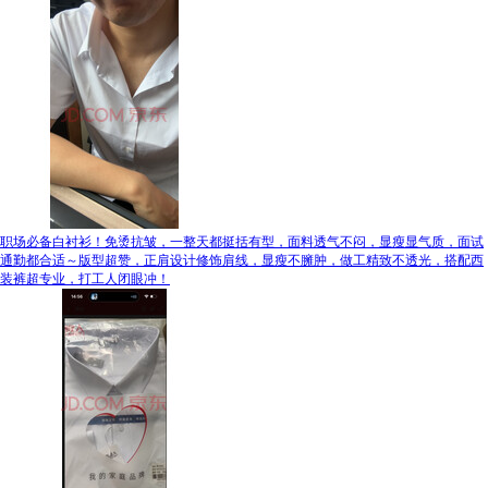
职场必备白衬衫！免烫抗皱，一整天都挺括有型，面料透气不闷，显瘦显气质，面试
通勤都合适～版型超赞，正肩设计修饰肩线，显瘦不臃肿，做工精致不透光，搭配西
装裤超专业，打工人闭眼冲！