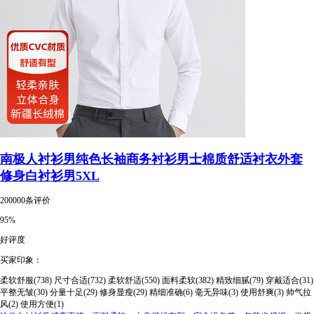
南极人衬衫男纯色长袖商务衬衫男士棉质舒适衬衣外套
修身白衬衫男5XL
200000条评价
95%
好评度
买家印象：
柔软舒服(738)
尺寸合适(732)
柔软舒适(550)
面料柔软(382)
精致细腻(79)
穿戴适合(31)
平整无皱(30)
分量十足(29)
修身显瘦(29)
精细准确(6)
毫无异味(3)
使用舒爽(3)
帅气拉
风(2)
使用方便(1)