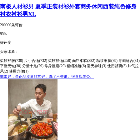
南极人衬衫男 夏季正装衬衫外套商务休闲西装纯色修身
衬衣衬衫男XL
200000条评价
95%
好评度
买家印象：
柔软舒服(738)
尺寸合适(732)
柔软舒适(550)
面料柔软(382)
精致细腻(79)
穿戴适合(31)
平整无皱(30)
分量十足(29)
修身显瘦(29)
精细准确(6)
毫无异味(3)
使用舒爽(3)
帅气拉
风(2)
使用方便(1)
非常好，是正品质量非常好，洗了不变形。很喜欢老公。