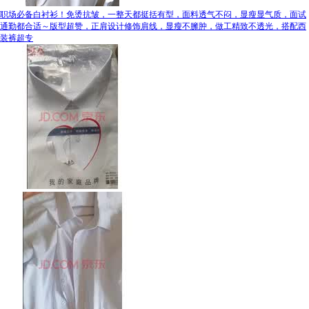
职场必备白衬衫！免烫抗皱，一整天都挺括有型，面料透气不闷，显瘦显气质，面试
通勤都合适～版型超赞，正肩设计修饰肩线，显瘦不臃肿，做工精致不透光，搭配西
装裤超专