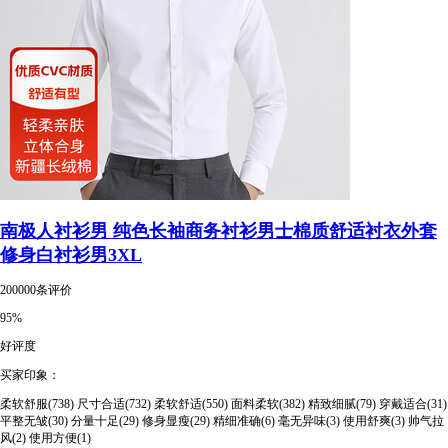
南极人衬衫男 纯色长袖商务衬衫男士棉质舒适衬衣外套
修身白衬衫男3XL
200000条评价
95%
好评度
买家印象：
柔软舒服(738)
尺寸合适(732)
柔软舒适(550)
面料柔软(382)
精致细腻(79)
穿戴适合(31)
平整无皱(30)
分量十足(29)
修身显瘦(29)
精细准确(6)
毫无异味(3)
使用舒爽(3)
帅气拉
风(2)
使用方便(1)