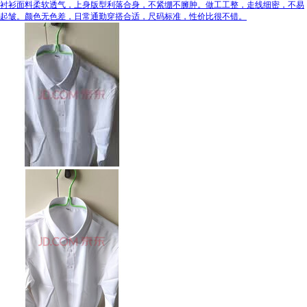
衬衫面料柔软透气，上身版型利落合身，不紧绷不臃肿。做工工整，走线细密，不易
起皱。颜色无色差，日常通勤穿搭合适，尺码标准，性价比很不错。