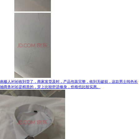
南极人衬衫收到货了，商家发货及时，产品包装完整，收到无破损，这款男士纯色长
袖商务衬衫是棉质的，穿上比较舒适修身，价格也比较实惠。