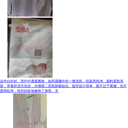
这件白衬衫，简约中透着雅致，如同晨曦中的一缕清风，轻盈而纯净。面料柔软亲
肤，穿着舒适无负担，仿佛第二层肌肤般贴合。版型设计得体，既不过于紧绷，也不
显得松垮，恰到好处地修饰了身形。无