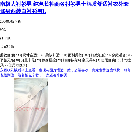
南极人衬衫男 纯色长袖商务衬衫男士棉质舒适衬衣外套
修身西装白衬衫男L
200000条评价
95%
好评度
买家印象：
柔软舒服(738)
尺寸合适(732)
柔软舒适(550)
面料柔软(382)
精致细腻(79)
穿戴适合(31)
平整无皱(30)
分量十足(29)
修身显瘦(29)
精细准确(6)
毫无异味(3)
使用舒爽(3)
帅气拉
风(2)
使用方便(1)
东西收到以后马上查看，发现与图片描述一致，超级喜欢，卖家发货速度很快，服务
也很到位，给老板点个赞，下次还会来购买！