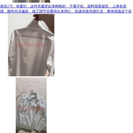
身高170，体重85，这件衣服穿起来刚刚好，不紧不松。面料摸着挺软，上身有质
感，颜色也没偏差。做工细节也看得出来用心，快递包装也很扎实，整体很值这个价