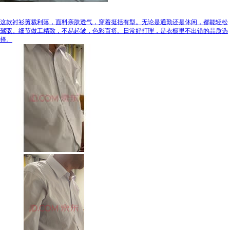
这款衬衫剪裁利落，面料亲肤透气，穿着挺括有型。无论是通勤还是休闲，都能轻松
驾驭。细节做工精致，不易起皱，色彩百搭。日常好打理，是衣橱里不出错的品质选
择。