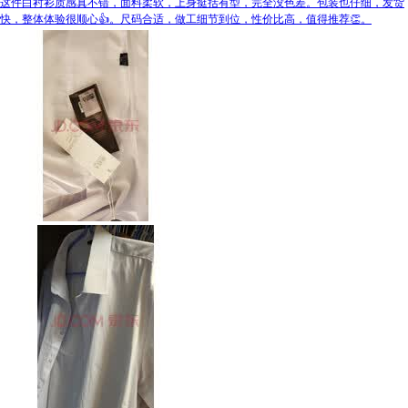
这件白衬衫质感真不错，面料柔软，上身挺括有型，完全没色差。包装也仔细，发货
快，整体体验很顺心👍。尺码合适，做工细节到位，性价比高，值得推荐👏。