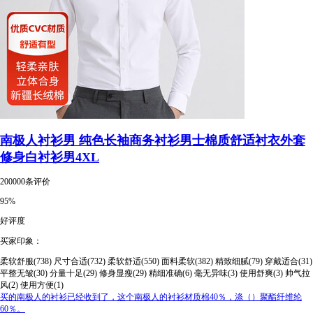
南极人衬衫男 纯色长袖商务衬衫男士棉质舒适衬衣外套
修身白衬衫男4XL
200000条评价
95%
好评度
买家印象：
柔软舒服(738)
尺寸合适(732)
柔软舒适(550)
面料柔软(382)
精致细腻(79)
穿戴适合(31)
平整无皱(30)
分量十足(29)
修身显瘦(29)
精细准确(6)
毫无异味(3)
使用舒爽(3)
帅气拉
风(2)
使用方便(1)
买的南极人的衬衫已经收到了，这个南极人的衬衫材质棉40％，涤（）聚酯纤维纶
60％。