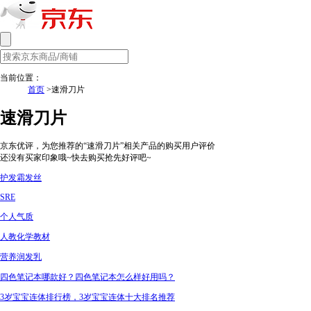
当前位置：
首页
>速滑刀片
速滑刀片
京东优评，为您推荐的“速滑刀片”相关产品的购买用户评价
还没有买家印象哦~快去购买抢先好评吧~
护发霜发丝
SRE
个人气质
人教化学教材
营养润发乳
四色笔记本哪款好？四色笔记本怎么样好用吗？
3岁宝宝连体排行榜，3岁宝宝连体十大排名推荐