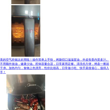
美的空气炸锅太好用啦！操作简单上手快，烤肠切口滋滋冒油，外皮焦香内里多汁。
不用额外放油，健康少油。腔体容量合适，日常家用足够。清洗也方便，烤盘一擦就
干净。加热均匀，食物上色漂亮，性价比很高，日常做小吃、快手菜很省心，值得入
手！