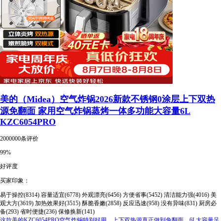
美的（Midea）空气炸锅2026新款不锈钢0涂层上下双热
源免翻面 家用空气炸锅蒸烤一体多功能大容量6L
KZC6054PRO
2000000条评价
99%
好评度
买家印象：
易于操控(8314)
容量适宜(6778)
外观漂亮(6456)
方便省事(5452)
清洁能力强(4016)
美
观大方(3619)
加热效果好(3515)
酥脆香嫩(2858)
反应迅速(958)
没有异味(831)
厨房必
备(293)
省时便捷(236)
保修换新(141)
这款美的KZC6054PRO空气炸锅特别好用，上下双热源真正做到免翻面，6L大容量足