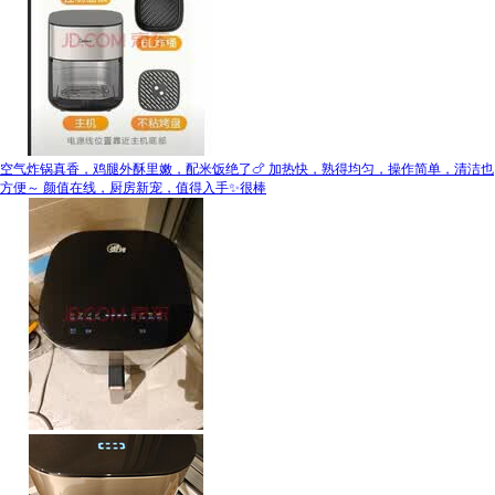
空气炸锅真香，鸡腿外酥里嫩，配米饭绝了🍗 加热快，熟得均匀，操作简单，清洁也
方便～ 颜值在线，厨房新宠，值得入手✨很棒