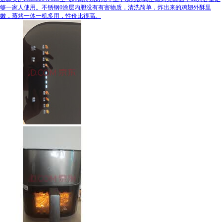
够一家人使用。不锈钢0涂层内胆没有有害物质，清洗简单，炸出来的鸡翅外酥里
嫩，蒸烤一体一机多用，性价比很高。