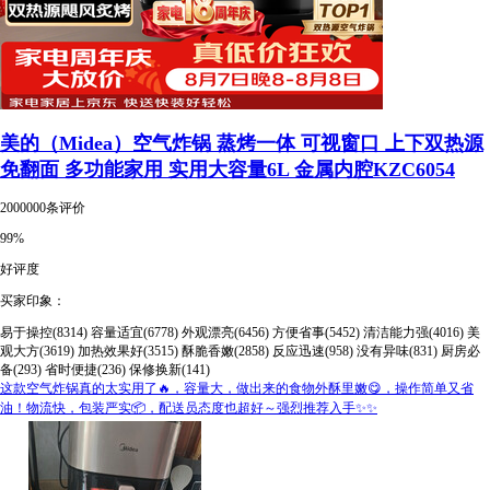
美的（Midea）空气炸锅 蒸烤一体 可视窗口 上下双热源
免翻面 多功能家用 实用大容量6L 金属内腔KZC6054
2000000条评价
99%
好评度
买家印象：
易于操控(8314)
容量适宜(6778)
外观漂亮(6456)
方便省事(5452)
清洁能力强(4016)
美
观大方(3619)
加热效果好(3515)
酥脆香嫩(2858)
反应迅速(958)
没有异味(831)
厨房必
备(293)
省时便捷(236)
保修换新(141)
这款空气炸锅真的太实用了🔥，容量大，做出来的食物外酥里嫩😋，操作简单又省
油！物流快，包装严实📦，配送员态度也超好～强烈推荐入手✨✨