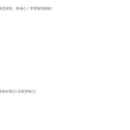
决也很快，很省心！享受愉悦购物！
香味好闻(1)
没有异味(1)