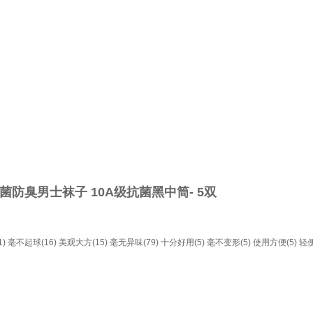
防臭男士袜子 10A级抗菌黑中筒- 5双
)
毫不起球(16)
美观大方(15)
毫无异味(79)
十分好用(5)
毫不变形(5)
使用方便(5)
轻便