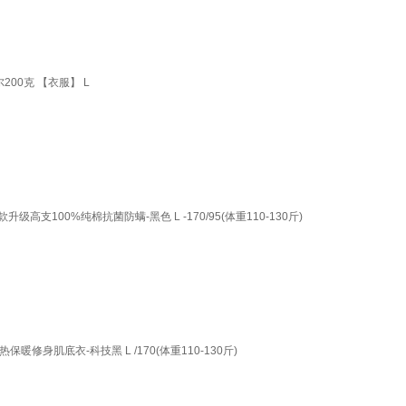
00克 【衣服】 L
100%纯棉抗菌防螨-黑色 L -170/95(体重110-130斤)
肌底衣-科技黑 L /170(体重110-130斤)