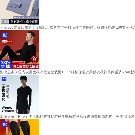
元陌100支莫代尔男士无痕款上衣冬季内搭打底衫内衣保暖上身圆领套装 100支莫代尔2
海澜之家保暖内衣男士秋衣秋裤套装男100%纯棉保暖衣男秋衣秋裤男保暖裤 26年新款升级高支
海澜之家（HLA）男士肌底衣打底衣秋冬季秋衣秋裤保暖内衣抗菌内衣可外穿 腈纶发热保暖修身