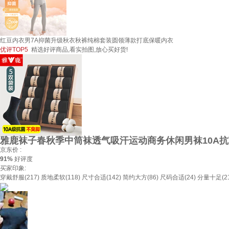
红豆内衣男7A抑菌升级秋衣秋裤纯棉套装圆领薄款打底保暖内衣
优评TOP5
精选好评商品,看实拍图,放心买好货!
雅鹿袜子春秋季中筒袜透气吸汗运动商务休闲男袜10A抗菌
京东价 :
91%
好评度
买家印象:
穿戴舒服(217)
质地柔软(118)
尺寸合适(142)
简约大方(86)
尺码合适(24)
分量十足(21