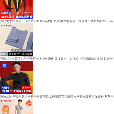
海澜之家秋裤男士保暖裤男100%纯棉打底裤男保暖裤男士秋裤宽松线裤棉裤男 26年新款升级高
元陌100支莫代尔男士无痕款上衣冬季内搭打底衫内衣保暖上身圆领套装 100支莫代尔2
海澜之家保暖内衣男秋衣秋裤套装男士保暖内衣套装纯棉秋衣保暖衣男保暖裤 100%纯棉抗菌防螨