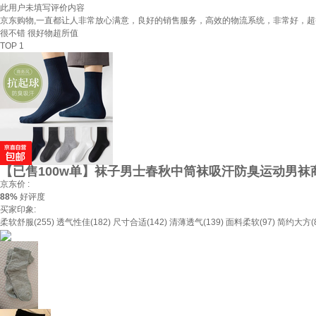
此用户未填写评价内容
京东购物,一直都让人非常放心满意，良好的销售服务，高效的物流系统，非常好，
很不错 很好物超所值
TOP 1
【已售100w单】袜子男士春秋中筒袜吸汗防臭运动男袜商务
京东价 :
88%
好评度
买家印象:
柔软舒服(255)
透气性佳(182)
尺寸合适(142)
清薄透气(139)
面料柔软(97)
简约大方(8