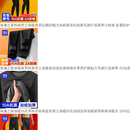
海澜之家秋裤男士保暖裤男抗菌防螨大码棉裤宽松线裤毛裤打底裤男士秋裤 多重防护抗菌防螨抗静
海澜之家保暖裤男秋裤男士保暖裤加绒加厚棉裤冬季男护膝贴片毛裤打底裤男 420g密密绒抗菌防
海澜之家保暖内衣男秋衣秋裤套装男士保暖内衣加绒加厚保暖裤男棉裤保暖衣 10A抗菌防螨-黑色