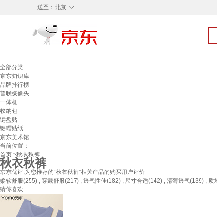
◇
送至：
北京
全部分类
京东知识库
品牌排行榜
普联摄像头
一体机
收纳包
键盘贴
键帽贴纸
京东美术馆
当前位置：
首页
>秋衣秋裤
秋衣秋裤
京东优评,为您推荐的“秋衣秋裤”相关产品的购买用户评价
柔软舒服(255) , 穿戴舒服(217) , 透气性佳(182) , 尺寸合适(142) , 清薄透气(139) , 质地
猜你喜欢