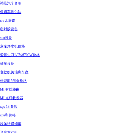
裕隆汽车音响
保姆车埃尔法
crv儿童锁
密封胶设备
sun设备
京东净水机价格
爱普生CH-TW6700W价格
修车设备
老款凯美瑞刹车盘
佳能815墨盒价格
MI 有线路由
MI 光纤收发器
xps 13 参数
cpu和价格
埃尔法保姆车
飞度发动机