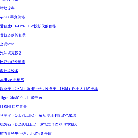
衬胶设备
ip2780墨盒价格
爱普生CH-TW6700W投影仪的价格
普拉多前轮轴承
空调temp
泡沫填充设备
比亚迪f3发动机
散热器设备
本田vtec电磁阀
欧圣美（OSM）碗排行榜，欧圣美（OSM）碗十大排名推荐
Tiger Tales简介，目录书摘
LOSHI 口红唇膏
秋芙罗（QIUFULUO） 长袖 男士T恤 红色加绒
德姆勒（DEMULLER） 波轮式 全自动 洗衣机 0
时尚百搭牛仔裤，让你告别平庸