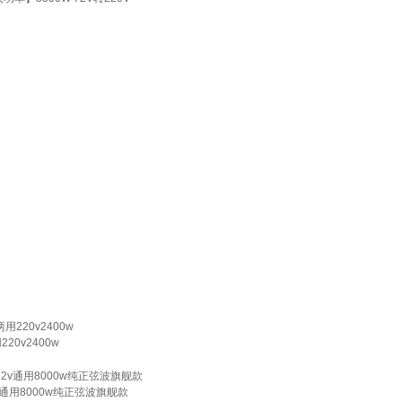
20v2400w
v通用8000w纯正弦波旗舰款