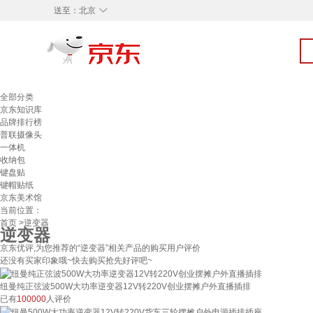
◇
送至：
北京
全部分类
京东知识库
品牌排行榜
普联摄像头
一体机
收纳包
键盘贴
键帽贴纸
京东美术馆
当前位置：
首页
>逆变器
逆变器
京东优评,为您推荐的“逆变器”相关产品的购买用户评价
还没有买家印象哦~快去购买抢先好评吧~
纽曼纯正弦波500W大功率逆变器12V转220V创业摆摊户外直播插排
已有
100000
人评价