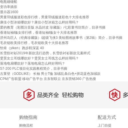
电瓶碰碰船
变功率插排
显示器1600
男童羽绒服迷彩色排行榜，男童羽绒服迷彩色十大排名推荐
康佳小型冰箱哪款好？康佳小型冰箱怎么样好用吗？
爱的教育（彩图注音版 水晶封皮 珍藏版）/七彩童书坊简介，目录书摘
香港短袖t恤女排行榜，香港短袖t恤女十大排名推荐
济州岛巨人（经典珍藏版）/超级飞侠3 美绘图画故事书（第2辑）简介，目录书摘
毛衣链欧美排行榜，毛衣链欧美十大排名推荐
怡肯（yiken）跑步鞋深蓝 40
长雪纺衬衫2019年新款流行趋势，长雪纺衬衫新款元素样式
雯昊女士耳线哪款好？雯昊女士耳线怎么样好用吗？
落地电扇哪款好？落地电扇怎么样好用吗？
S7-200 PLC项目化实践教程简介，目录书摘
古莱登（GODLIKE） 长袖 男士T恤 加绒乱条白色+拼花蓝色加绒款
CPM广告联盟
移动广告平台
京东智联云
京东营销360
广告热搜
多
快
品类齐全，轻松购物
多仓
购物指南
配送方式
购物流程
上门自提