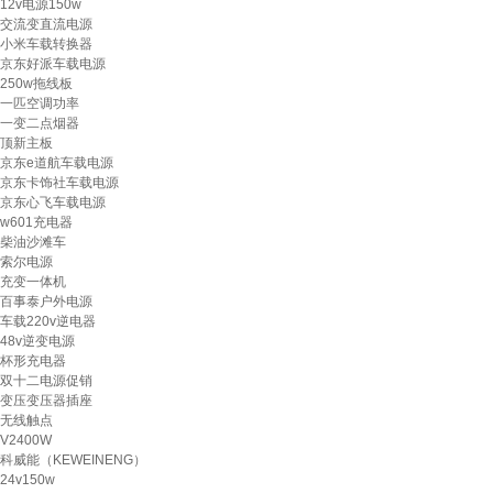
12v电源150w
交流变直流电源
小米车载转换器
京东好派车载电源
250w拖线板
一匹空调功率
一变二点烟器
顶新主板
京东e道航车载电源
京东卡饰社车载电源
京东心飞车载电源
w601充电器
柴油沙滩车
索尔电源
充变一体机
百事泰户外电源
车载220v逆电器
48v逆变电源
杯形充电器
双十二电源促销
变压变压器插座
无线触点
V2400W
科威能（KEWEINENG）
24v150w