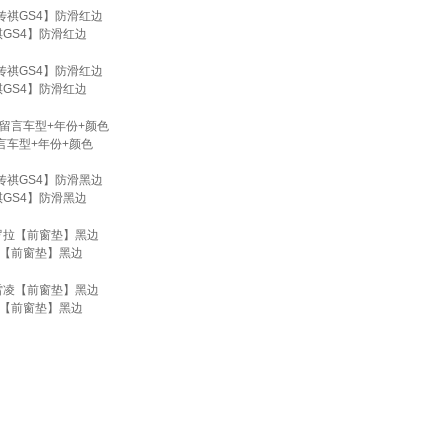
祺GS4】防滑红边
祺GS4】防滑红边
言车型+年份+颜色
祺GS4】防滑黑边
拉【前窗垫】黑边
凌【前窗垫】黑边