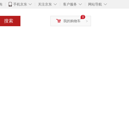
◇
◇
◇
◇
购
手机京东
关注京东
客户服务
网站导航
0
搜索
我的购物车
>