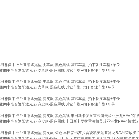
阁中控台遮阳遮光垫 皮革款-黑色黑线 其它车型--拍下备注车型+年份
阁中控台遮阳遮光垫 皮革款-黑色红线 其它车型--拍下备注车型+年份
阁中控台遮阳遮光垫 麂皮款-黑色黑线 其它车型--拍下备注车型+年份
雅阁中控台遮阳遮光垫 麂皮款-黑色黑线 丰田新卡罗拉雷凌凯美瑞亚洲龙RAV4荣放
雅阁中控台遮阳遮光垫 麂皮款-棕色 丰田新卡罗拉雷凌凯美瑞亚洲龙RAV4荣放汉兰