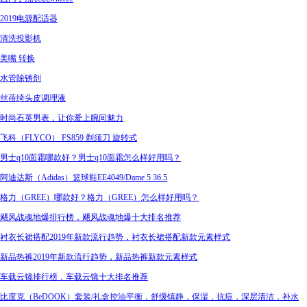
2019电源配适器
清洗投影机
美嘴 转换
水管除锈剂
丝蓓绮头皮调理液
时尚石英男表，让你爱上腕间魅力
飞科（FLYCO） FS859 剃须刀 旋转式
男士q10面霜哪款好？男士q10面霜怎么样好用吗？
阿迪达斯（Adidas）篮球鞋EE4049/Dame 5 36.5
格力（GREE）哪款好？格力（GREE）怎么样好用吗？
飓风战魂地爆排行榜，飓风战魂地爆十大排名推荐
衬衣长裙搭配2019年新款流行趋势，衬衣长裙搭配新款元素样式
新品热裤2019年新款流行趋势，新品热裤新款元素样式
车载云镜排行榜，车载云镜十大排名推荐
比度克（BeDOOK）套装/礼盒控油平衡，舒缓镇静，保湿，抗痘，深层清洁，补水