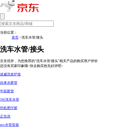
当前位置：
首页
>洗车水管/接头
洗车水管/接头
京东优评，为您推荐的“洗车水管/接头”相关产品的购买用户评价
还没有买家印象哦~快去购买抢先好评吧~
述威洗发护发
自来水胶管
牛筋胶管
3分洗车水管
挖机肥仔胶
正负洗
pvc水管音箱