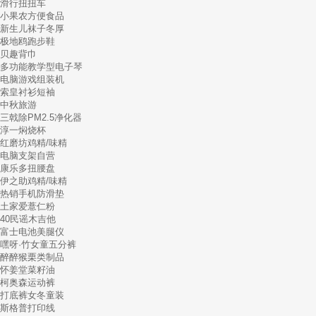
滑行扭扭车
小果农方便食品
新生儿袜子冬厚
极地鸥跑步鞋
贝趣背巾
多功能教学型电子琴
电脑游戏组装机
索皇衬衫短袖
中秋旅游
三戟除PM2.5净化器
淳一焖烧杯
红磨坊鸡精/味精
电脑支架自营
康乐多扭腰盘
伊之助鸡精/味精
热销手机防滑垫
土家爱薏仁粉
40民谣木吉他
富士电池美腿仪
嘿呀·竹女童五分裤
醉醉猴栗类制品
怀姜堂菜籽油
柯奥森运动裤
打底裤女冬童装
斯格普打印线