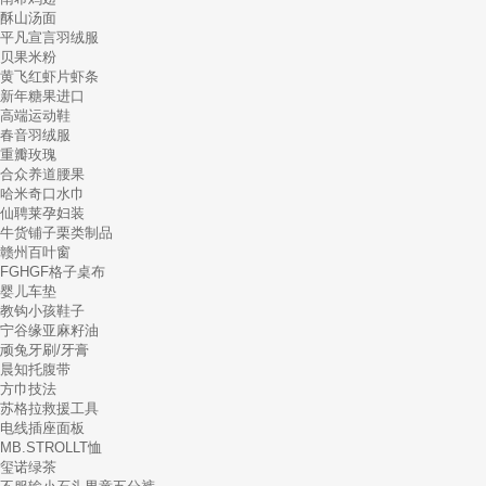
酥山汤面
平凡宣言羽绒服
贝果米粉
黄飞红虾片虾条
新年糖果进口
高端运动鞋
春音羽绒服
重瓣玫瑰
合众养道腰果
哈米奇口水巾
仙聘莱孕妇装
牛货铺子栗类制品
赣州百叶窗
FGHGF格子桌布
婴儿车垫
教钩小孩鞋子
宁谷缘亚麻籽油
顽兔牙刷/牙膏
晨知托腹带
方巾技法
苏格拉救援工具
电线插座面板
MB.STROLLT恤
玺诺绿茶