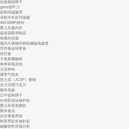
自发面粉牌子
gifrer指甲刀
富柏羽绒服男
卓欧中长款羽绒服
400-599钙铁锌
婴儿衣服内衣
嘉禧源栗类制品
电视42挂架
视贝不锈钢内胆机械版电饭煲
乔乔香休闲零食
床拦板
子鱼胶囊咖啡
单单双电吉他
玉佳串钩
捷荣气泡水
坚士品（JCSP）眼镜
吉力贝黑巧克力
紫米包饭
江中蓝枸饼干
白色职业短袖衬衫
婴儿冬装包脚款
紫米食品
岁岁康食用油
秋装男款长袖衬衫
碳酸饮料市场分析