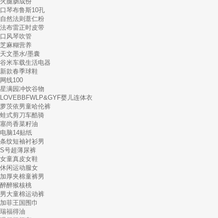
火腿肠成份
口琴布鲁斯10孔
自然法则薏仁粉
法布雷正时皮带
口风琴吹管
芝麻糊营养
天文墨水/墨囊
谷米车载生活电器
新款春季球鞋
网线100
星满园冲饮谷物
LOVEBBFWLP&GYF婴儿连体衣
萝茨依男童哈伦裤
蛙式剪刀车酷骑
塞尚香菜籽油
电脑14贴纸
条纹短袖衬衫男
S号超薄尿裤
女童真皮女鞋
休闲运动服女
加厚夹棉童裤男
醉醉猴核桃
男大童棉运动裤
加菲王国围巾
瑞福得油