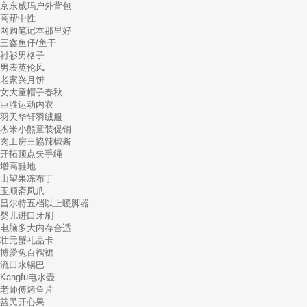
京东威玛户外背包
高帮中性
网购笔记本那里好
三鑫鱼仔/鱼干
衬衫男格子
男表英伦风
老家兴月饼
女大童帽子春秋
巨胜运动内衣
羽天华轩羽绒服
杰米小熊童装促销
肉工房三協辣椒酱
开拓顶点失手绳
增高鞋地
山望果冻布丁
玉顺斋凤爪
昌尔特五档以上暖脚器
婴儿进口牙刷
电脑多大内存合适
壮元蟹礼品卡
博爱兔百褶裙
流口水锅巴
Kangfu电水壶
老师傅烤鱼片
益民开心果