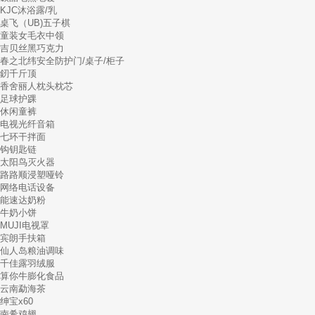
KJC沐浴露/乳
桌飞（UB)五子棋
童装女毛衣中领
吉贝丝黑巧克力
春之北纬安全防护门/桌子/柜子
釰千斤顶
香舍丽人枕头枕芯
足球护踝
休闲童裤
电视光纤音箱
七环干拌面
钩钥匙链
太阳鸟灭火器
路路顺浸塑哑铃
网络电话设备
能速达奶粉
牛奶小饼
MUJI电视罩
宾朗手扶箱
仙人岛粮油调味
千佳露羽绒服
算你牛膨化食品
云南勐海茶
绅宝x60
南希鸡翅