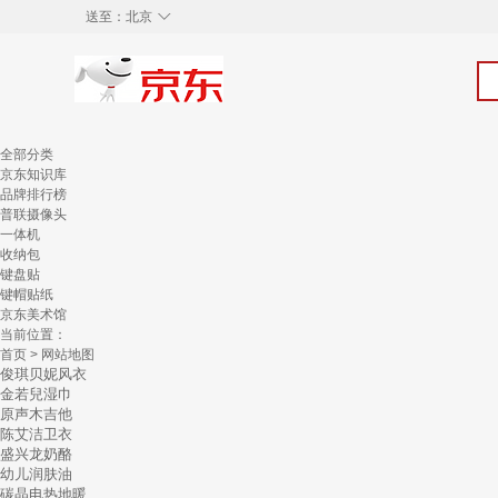
◇
送至：
北京
全部分类
京东知识库
品牌排行榜
普联摄像头
一体机
收纳包
键盘贴
键帽贴纸
京东美术馆
当前位置：
首页
> 网站地图
俊琪贝妮风衣
金若兒湿巾
原声木吉他
陈艾洁卫衣
盛兴龙奶酪
幼儿润肤油
碳晶电热地暖