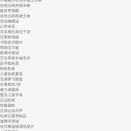
不服输小石头男童五分裤
自然法则米面杂粮
森奈苹果醋
自然法则燕麦主食
喜达橄榄油
口琴单音
京东詹氏南北干货
汉莱格地毯
卡啦多功能巾
简能活力板
玻璃水很油
艾乐男童长袖毛衣
昌平散热器
秋歌熟食
儿童短裤夏装
兄弟牌飞镖盘
女童棉衣7岁
健力虎蹦床
爱贝儿童手表
正品防雨
恬愉藕粉
足球运动马甲
礼财记栗类制品
速腾空调滤
佳贝爽超级薄纸尿片