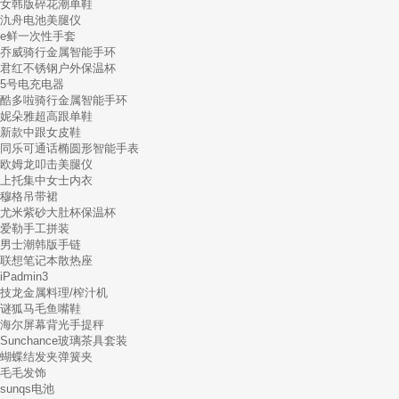
女韩版碎花潮单鞋
氿舟电池美腿仪
e鲜一次性手套
乔威骑行金属智能手环
君红不锈钢户外保温杯
5号电充电器
酷多啦骑行金属智能手环
妮朵雅超高跟单鞋
新款中跟女皮鞋
同乐可通话椭圆形智能手表
欧姆龙叩击美腿仪
上托集中女士内衣
穆格吊带裙
尤米紫砂大肚杯保温杯
爱勒手工拼装
男士潮韩版手链
联想笔记本散热座
iPadmin3
技龙金属料理/榨汁机
谜狐马毛鱼嘴鞋
海尔屏幕背光手提秤
Sunchance玻璃茶具套装
蝴蝶结发夹弹簧夹
毛毛发饰
sunqs电池