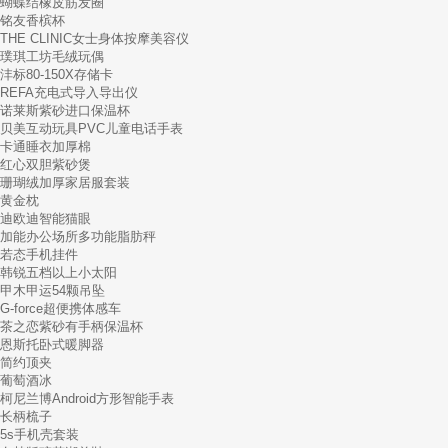
蝴蝶结橡皮筋发圈
铭友香槟杯
THE CLINIC女士身体按摩美容仪
璞琪工坊毛绒玩偶
沣标80-150X存储卡
REFA充电式导入导出仪
诺莱斯紫砂进口保温杯
贝美互动玩具PVC儿童电话手表
卡通睡衣加厚棉
红心双胆紫砂煲
珊瑚绒加厚家居服套装
黄金枕
迪欧迪智能猫眼
加能办公场所多功能脂肪秤
若态手机挂件
韩锐五档以上小太阳
甲木甲运54颗吊坠
G-force超便携体感车
茶之恋紫砂有手柄保温杯
恩斯托卧式暖脚器
简约顶夹
葡萄酒冰
柯尼兰博Android方形智能手表
长柄梳子
5s手机壳套装