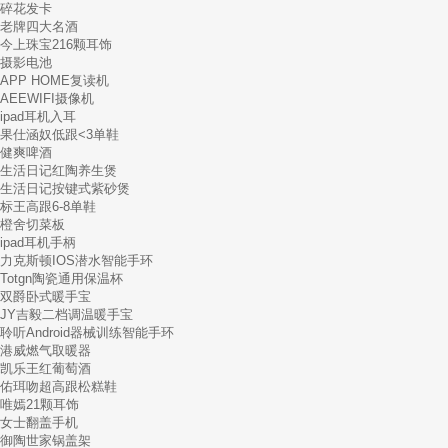
碎花发卡
老牌四大名酒
今上珠宝216颗耳饰
摄影电池
APP HOME复读机
AEEWIFI摄像机
ipad耳机入耳
果仕涵奴低跟<3单鞋
健爽啤酒
生活日记红陶养生煲
生活日记按键式紫砂煲
标王高跟6-8单鞋
橙舍切菜板
ipad耳机手柄
力克斯顿IOS潜水智能手环
Totgn陶瓷通用保温杯
双爵卧式暖手宝
JY吉毅二档调温暖手宝
聆听Android器械训练智能手环
港威燃气取暖器
凯乐王红葡萄酒
佑珥吻超高跟松糕鞋
唯嫣21颗耳饰
女士翻盖手机
御陶世家锅盖架