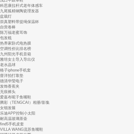
浅口中跟单鞋
科思康拉杆式老年体感车
九尾狐精钢陶瓷理发器
盆栽灯
崇真塑料带提绳保温杯
自营卷棒
陈万福老蜜耳饰
包发梳
热养家卧式电热膜
空调性价比排名榜
九州阳光手机音箱
雅培女士导入导出仪
老水晶球
格子iphone手机套
督洋拍打靠垫
德清华莹电子
发饰香蕉夹
无痕裤头
爱嘉布呢子鱼嘴鞋
腾彩（TENGCAI）相册/影集
女细发箍
乐迪APP控制小太阳
耐高温玻璃茶壶
find5手机皮套
VILLA WANG流苏鱼嘴鞋