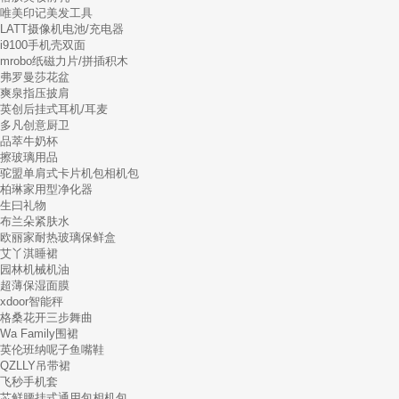
唯美印记美发工具
LATT摄像机电池/充电器
i9100手机壳双面
mrobo纸磁力片/拼插积木
弗罗曼莎花盆
爽泉指压披肩
英创后挂式耳机/耳麦
多凡创意厨卫
品萃牛奶杯
擦玻璃用品
驼盟单肩式卡片机包相机包
柏琳家用型净化器
生曰礼物
布兰朵紧肤水
欧丽家耐热玻璃保鲜盒
艾丫淇睡裙
园林机械机油
超薄保湿面膜
xdoor智能秤
格桑花开三步舞曲
Wa Family围裙
英伦班纳呢子鱼嘴鞋
QZLLY吊带裙
飞秒手机套
芯鲜腰挂式通用包相机包