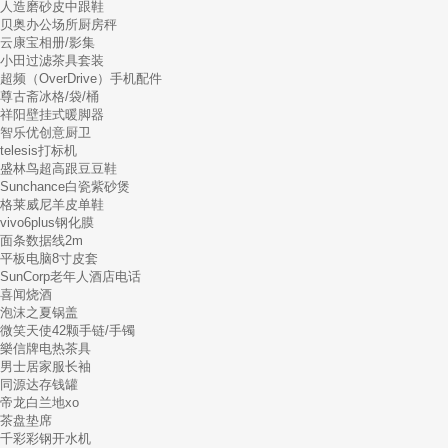
人造磨砂皮中跟鞋
贝奥办公场所厨房秤
云康宝相册/影集
小田过滤茶具套装
超频（OverDrive）手机配件
尊古斋冰格/袋/桶
祥阳壁挂式暖脚器
智乐优创意厨卫
telesis打标机
盛林鸟超高跟豆豆鞋
Sunchance白瓷紫砂煲
格莱威尼羊皮单鞋
vivo6plus钢化膜
面条数据线2m
平板电脑8寸皮套
SunCorp老年人酒店电话
喜闻烧酒
泡沫之夏锅盖
微笑天使42颗手链/手镯
樂信牌电热茶具
男士居家服长袖
同源达存钱罐
帝龙白兰地xo
茶盘垫席
千彩彩钢开水机