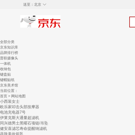
◇
送至：
北京
全部分类
京东知识库
品牌排行榜
普联摄像头
一体机
收纳包
键盘贴
键帽贴纸
京东美术馆
当前位置：
首页
> 网站地图
小西装女士
欧乐家叩击头部按摩器
电池充电器7号
伊莱克斯大通量超滤机
同兴德男士黑曜石项链/吊坠
健安喜滤芯寿命提醒纳滤机
蓓肤美妆前乳