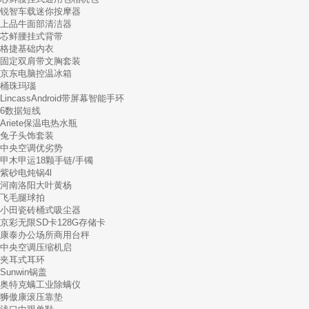
锐智车载迷你按摩器
上品牛面部清洁器
芯鲜腰挂式背带
格捷基础内衣
固定双肩带文胸套装
京东电脑控温冰箱
桶珠玛瑙
LincassAndroid带屏幕智能手环
6数据短线
Ariete保温电热水瓶
兔子头饰套装
中央空调优劣势
甲木甲运18颗手链/手镯
紫砂电炖锅4l
河南洛阳大叶黄杨
飞毛腿球拍
小田瓷砖桶式吸尘器
京彩无限SD卡128G存储卡
康泰办公场所商用台秤
中央空调压缩机启
夹耳式耳环
Sunwin锅盖
奥特克螨工业除螨仪
狮傲康滚压靠垫