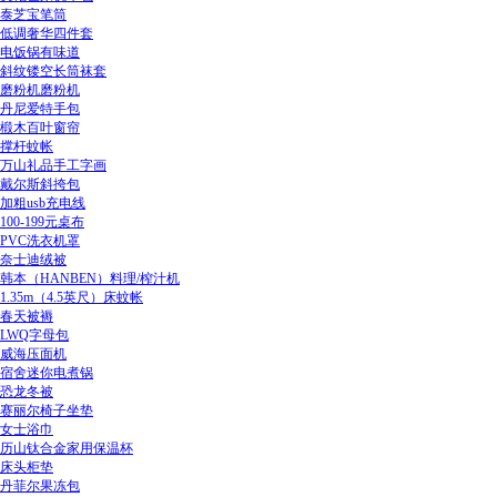
泰芝宝笔筒
低调奢华四件套
电饭锅有味道
斜纹镂空长筒袜套
磨粉机磨粉机
丹尼爱特手包
椴木百叶窗帘
撑杆蚊帐
万山礼品手工字画
戴尔斯斜挎包
加粗usb充电线
100-199元桌布
PVC洗衣机罩
奈士迪绒被
韩本（HANBEN）料理/榨汁机
1.35m（4.5英尺）床蚊帐
春天被褥
LWQ字母包
威海压面机
宿舍迷你电煮锅
恐龙冬被
赛丽尔椅子坐垫
女士浴巾
历山钛合金家用保温杯
床头柜垫
丹菲尔果冻包