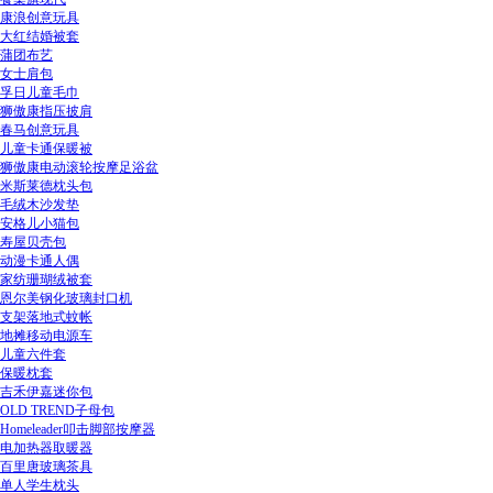
康浪创意玩具
大红结婚被套
蒲团布艺
女士肩包
孚日儿童毛巾
狮傲康指压披肩
春马创意玩具
儿童卡通保暖被
狮傲康电动滚轮按摩足浴盆
米斯莱德枕头包
毛绒木沙发垫
安格儿小猫包
寿屋贝壳包
动漫卡通人偶
家纺珊瑚绒被套
恩尔美钢化玻璃封口机
支架落地式蚊帐
地摊移动电源车
儿童六件套
保暖枕套
吉禾伊嘉迷你包
OLD TREND子母包
Homeleader叩击脚部按摩器
电加热器取暖器
百里唐玻璃茶具
单人学生枕头