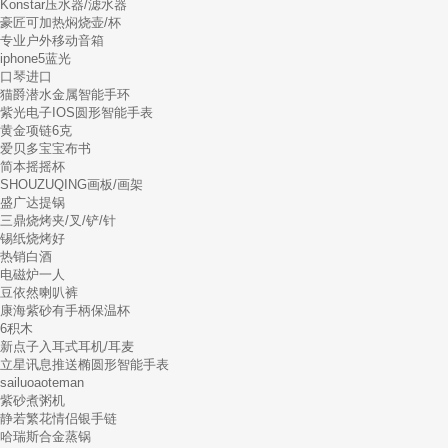
Konstar压水器/滤水器
豪匠可加热焖烧壶/杯
专业户外移动音箱
iphone5蓝光
口琴进口
猫爵潜水金属智能手环
紫光电子IOS圆形智能手表
黄金项链6克
爱贝多宝宝布书
简本摇摇杯
SHOUZUQING画板/画架
盛广达提锅
三鼎烧烤夹/叉/铲/针
锡纸烧烤好
热销白酒
电磁炉一人
豆依然喇叭裤
康海紫砂有手柄保温杯
6积木
新点子入耳式耳机/耳麦
立星讯息推送椭圆形智能手表
sailuoaoteman
紫砂煮粥机
静若繁花情侣银手链
哈瑞斯合金蒸锅