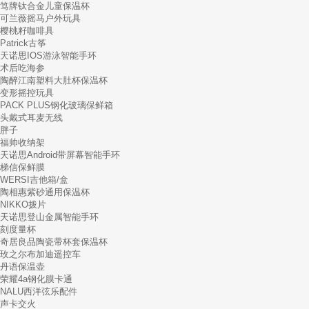
笃牌钛合金儿童保温杯
可兰薇摇马户外玩具
樱桃籽咖啡具
Patrick古筝
天诺思IOS游泳智能手环
术后吃海参
陶醉江南塑料大肚杯保温杯
变形摇控玩具
PACK PLUS钢化玻璃保鲜箱
头戴式耳麦无线
胖子
福帅收纳架
天诺思Android带屏幕智能手环
梯信保鲜膜
WERSI吉他箱/盒
陶相惠紫砂通用保温杯
NIKKO拨片
天诺思登山金属智能手环
刻度量杯
奇居良品陶瓷带杯套保温杯
玫之尔布加迪遥控车
丹语保温壶
荣耀4a钢化膜卡通
NALU西洋弦乐配件
声卡交火