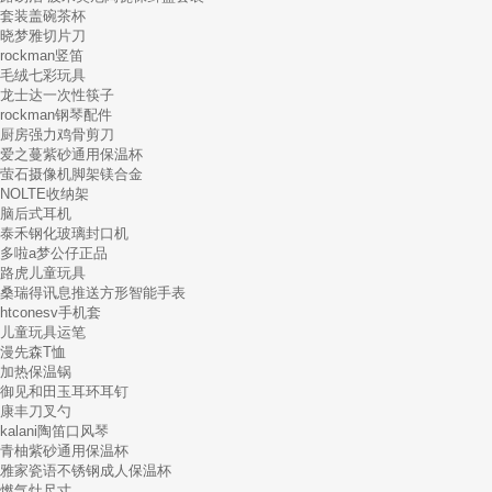
套装盖碗茶杯
晓梦雅切片刀
rockman竖笛
毛绒七彩玩具
龙士达一次性筷子
rockman钢琴配件
厨房强力鸡骨剪刀
爱之蔓紫砂通用保温杯
萤石摄像机脚架镁合金
NOLTE收纳架
脑后式耳机
泰禾钢化玻璃封口机
多啦a梦公仔正品
路虎儿童玩具
桑瑞得讯息推送方形智能手表
htconesv手机套
儿童玩具运笔
漫先森T恤
加热保温锅
御见和田玉耳环耳钉
康丰刀叉勺
kalani陶笛口风琴
青柚紫砂通用保温杯
雅家瓷语不锈钢成人保温杯
燃气灶尺寸