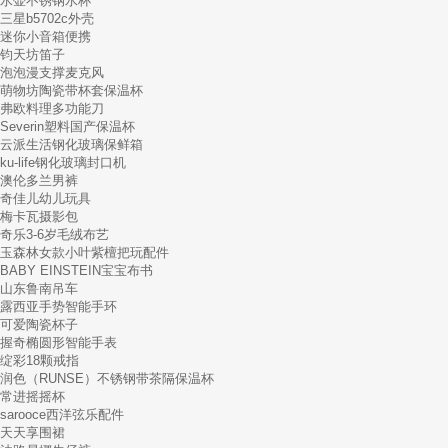
水壶不锈钢水杯
三星b5702c外壳
迷你小音箱便携
钧天坊笛子
泡泡漫支撑麦克风
萌物坊陶瓷带杯套保温杯
弗欧料理多功能刀
Severin塑料国产保温杯
云派生活钢化玻璃保鲜箱
ku-life钢化玻璃封口机
澳伦多兰男裤
奇佳儿幼儿玩具
梅卡瓦摄影包
奇乐3-6岁毛绒布艺
玉森林女款小叶紫檀把玩配件
BABY EINSTEIN宝宝布书
山东鲁南吊车
露西亚手势智能手环
可爱陶瓷杯子
握奇椭圆形智能手表
绽彩18颗戒指
润色（RUNSE）不锈钢带茶隔保温杯
常进摇摇杯
sarooce西洋弦乐配件
天天享围裙