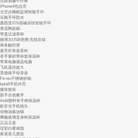
法路易娜牛仔裤
iPhone4包边壳
太空步睡眠监测智能手环
乐跑手环防水
露西亚IOS器械训练智能手环
青花陶瓷碗
带盖过滤茶杯
丽博尔USB便携/无线音箱
商务触控屏
素芳轩骨瓷茶杯
牵手紫砂带杯套保温杯
苹果电脑液晶电脑
飞机遥控超大
景德镇手绘茶壶
Fe-nix不锈钢炒锅
kpta9手机外壳
腰珠散珠
新手吉他教学
ihold塑料有手柄保温杯
欧菲光手机镜头
动物油炼油锅
腾巍玻璃直身杯保温杯
正品玉瓷
绽彩白蜜戒指
家居茶几摆设