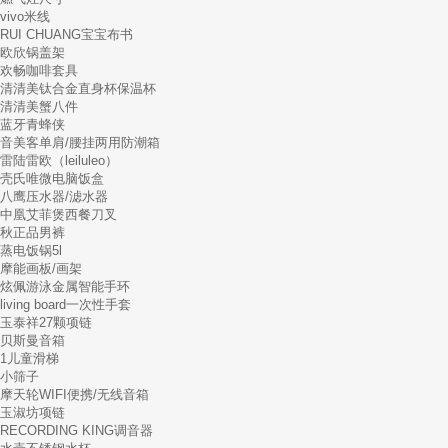
vivo米线
RUI CHUANG宝宝布书
欧欣锅盖架
欢畅咖啡套具
清清美钛合金直身杯保温杯
清清美蟹八件
蓝牙青蜂侠
音美客单肩/腰挂两用防潮箱
雷陆雷欧（leiluleo）
壳氏唯微电脑饭盒
八鹰压水器/滤水器
中凰艾菲煲西餐刀叉
秋正品男裤
蒸电饭锅5l
摩能画板/画架
炫佩游泳金属智能手环
living board一次性手套
玉泰祥27颗项链
贝斯曼音箱
1儿童滑梯
小筛子
摩天轮WIFI便携/无线音箱
玉淑坊项链
RECORDING KING调音器