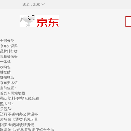
◇
送至：
北京
全部分类
京东知识库
品牌排行榜
普联摄像头
一体机
收纳包
键盘贴
键帽贴纸
京东美术馆
当前位置：
首页
> 网站地图
勒沃塑料便携/无线音箱
熊大熊2
乐视5x
迈辉不锈钢办公保温杯
麦狄豪卡通类毛绒玩具
阳美玉珑阁馈赠脚链
路易治·波米奥尼陶瓷保鲜盒套装