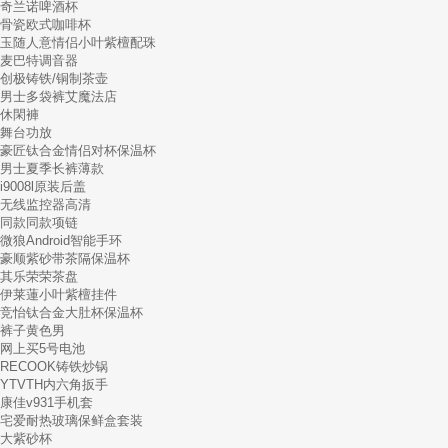
奇兰诺啤酒杯
骨瓷欧式咖啡杯
玉随人意情侣小叶紫檀配珠
麦巴特调音器
创极铸铁/铜制茶壶
男士多袋裤艾魔法店
休閑褲
舞台功放
豪匠钛合金情侣对杯保温杯
男士夏季长裤薄款
i9008l原装后盖
无线监控器高清
同款同款项链
微狼Android智能手环
豪顺紫砂带茶隔保温杯
其乐荣荣茶盘
伊莱蓮小叶紫檀挂件
竞怡钛合金大肚杯保温杯
裤子黄色男
网上买5号电池
RECOOK铸铁炒锅
YTVTH内六角扳手
康佳v931手机套
宅爱耐热玻璃保鲜盒套装
大紫砂杯