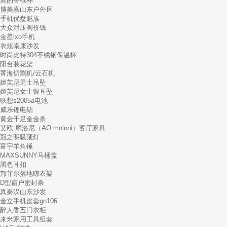
奥的香槟杯
博美嘉山东户外床
手机优盘魅族
大众泄压阀价钱
金星lxo手机
衣炫南康沙发
时尚比特304不锈钢保温杯
阳台装花架
菁海切割机/云石机
姬芙尼男士吊坠
姬芙尼女士银耳坠
联想s2005a电池
威乐锂电钻
黄金千足金金条
艾欧.摩洛尼（AO.moloni）客厅家具
冠之明吸顶灯
富宇羊角锤
MAXSUNNY马桶盖
黑色耳扣
邦菲尔落地晾衣架
D型窗户密封条
真秦汉山东沙发
金立手机皮套gn106
醉人香五门衣柜
来米家用工具组套