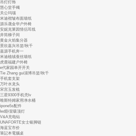
吊灯灯饰
慧心堂手镯
关公玛瑙
米迪褶皱布面墙纸
源乐晟金华户外椅
安妮克莱因情侣耳线
井筒梯子间
黄金火焰集分器
景欣嘉兴吊篮/秋千
嘉源手机奔一
米迪植绒蚕丝墙纸
虎鹿福建户外椅
e代家园单开开关
Tie Zhang gui淄博吊篮/秋千
手机套支架
万叶水龙头
宋宫玉发梳
三星9300手机壳lv
唯斯特姆家用净水桶
ipone5s配件
led卧室吸顶灯
V&A充电钻
UNAFORTE女士银脚链
海蓝宝市价
筆記本電腦桌