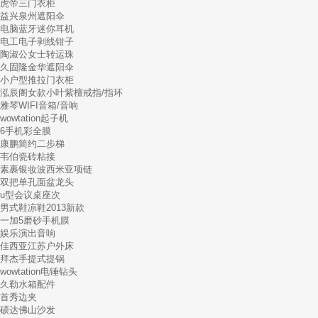
虎帝三门衣柜
益兴泉州遮阳伞
电脑蓝牙迷你耳机
电工电子剥线钳子
陶淑公女士转运珠
久固隆金华遮阳伞
小户型推拉门衣柜
泓辰阁女款小叶紫檀戒指/指环
雅琴WIFI音箱/音响
wowtation起子机
6手机彩全膜
康鹏简约二步梯
韦伯瓷砖粘接
素裹银妆波西米亚项链
双把单孔面盆龙头
u型会议桌座次
男式鞋凉鞋2013新款
一加5磨砂手机膜
娱乐演出音响
佳西亚江苏户外床
拜杰手提式提锅
wowtation电锤钻头
久勒水箱配件
首秀边夹
硕达佛山沙发