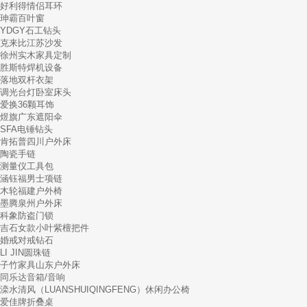
好利得情侣耳环
珅霸百叶窗
YDGY石工钻头
克来比江苏沙发
徐州实木家具定制
胜斯特焊机设备
落地双杆衣架
调光台灯卧室床头
爱换36颗耳饰
煜旗广东遮阳伞
SFA电锤钻头
肯拓普四川户外床
陶瓷手链
测量仪工具包
涵钰福男士项链
木轮福建户外椅
墨腾泉州户外床
科象防盗门锁
吉石女款小叶紫檀把件
婚戒对戒钻石
LI JIN圆珠链
子竹家具山东户外床
同乐达音箱/音响
滦水清风（LUANSHUIQINGFENG）休闲办公椅
爱佳牌折叠桌