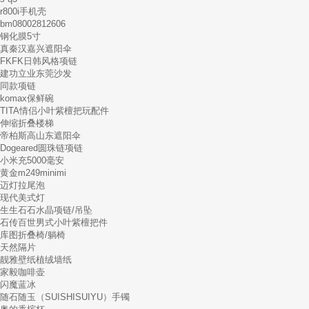
r800i手机壳
bm08002812606
钢化膜5寸
真秦汉嘉兴遮阳伞
FKFK日韩风格项链
建功立业东莞沙发
同款项链
komax保鲜碗
TITA情侣小叶紫檀把玩配件
伸缩折叠楼梯
帝柏斯高山东遮阳伞
Dogeared圆珠链项链
小米充5000毫安
黄金m249minimi
迈灯拉尾泡
现代美式灯
生生石石水晶项链/吊坠
石传百世男式小叶紫檀把件
库图折叠椅/躺椅
天然隔片
靓雅壁纸植绒墙纸
家毅咖啡壶
闪魔蓝冰
随石随玉（SUISHISUIYU）手镯