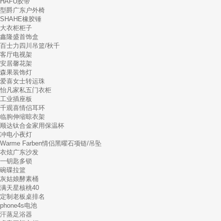
HAFU胶带
型爵广东户外椅
SHAHE橡胶锤
大衣柜柜子
鑫隆盛首饰盒
百士力四川吊篮/秋千
客厅电视架
安居馨花架
森果装饰灯
爱喜女士转运珠
怡凡家私五门衣柜
工业插座板
千观喜情侣耳环
临朐伸缩晾衣架
顺达钛合金家用保温杯
冲电小夜灯
Warme Farben情侣黑曜石项链/吊坠
衣炫广东沙发
一钥匙多锁
碗碟拉篮
灰姑娘酵素桶
满天星核桃40
定制老板桌排名
phone4s电池
汗蒸足浴器