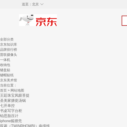
◇
送至：
北京
全部分类
京东知识库
品牌排行榜
普联摄像头
一体机
收纳包
键盘贴
键帽贴纸
京东美术馆
当前位置：
首页
> 网站地图
王廷珠宝凤眼菩提
圣美家搪瓷汤锅
七开单控
书桌写字台柜
铂思胎压计
iphone狐狸壳
双菱（TWINRHOMBI）电缆线