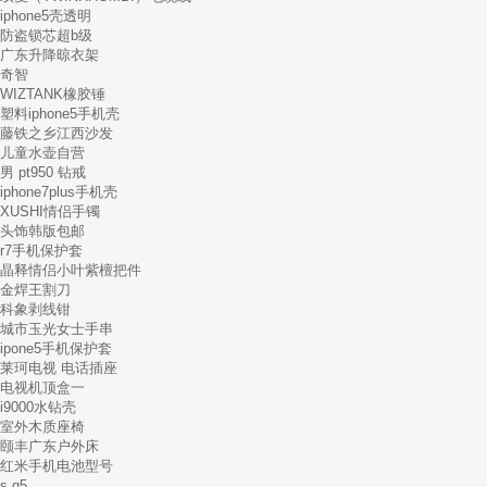
iphone5壳透明
防盗锁芯超b级
广东升降晾衣架
奇智
WIZTANK橡胶锤
塑料iphone5手机壳
藤铁之乡江西沙发
儿童水壶自营
男 pt950 钻戒
iphone7plus手机壳
XUSHI情侣手镯
头饰韩版包邮
r7手机保护套
晶释情侣小叶紫檀把件
金焊王割刀
科象剥线钳
城市玉光女士手串
ipone5手机保护套
莱珂电视 电话插座
电视机顶盒一
i9000水钻壳
室外木质座椅
颐丰广东户外床
红米手机电池型号
s q5