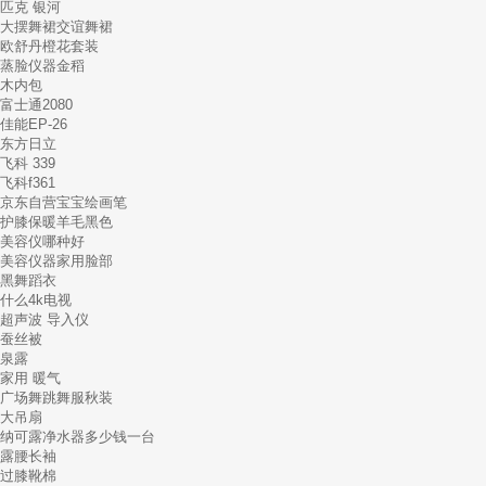
匹克 银河
大摆舞裙交谊舞裙
欧舒丹橙花套装
蒸脸仪器金稻
木内包
富士通2080
佳能EP-26
东方日立
飞科 339
飞科f361
京东自营宝宝绘画笔
护膝保暖羊毛黑色
美容仪哪种好
美容仪器家用脸部
黑舞蹈衣
什么4k电视
超声波 导入仪
蚕丝被
泉露
家用 暖气
广场舞跳舞服秋装
大吊扇
纳可露净水器多少钱一台
露腰长袖
过膝靴棉