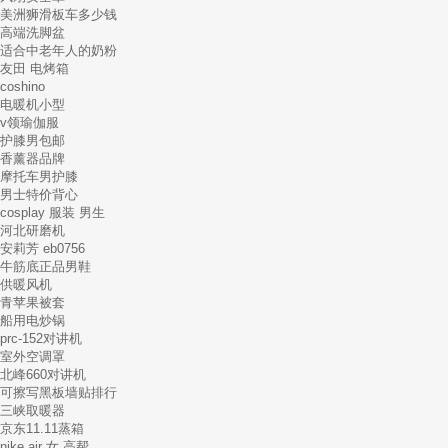
美洲狮滑板车多少钱
高端洗脚盆
适合中老年人的奶粉
友田 电烤箱
coshino
电暖机小型
v领瑜伽服
护膝男包邮
香薰器品牌
摩托车男护膝
男士特价背心
cosplay 服装 男生
河北研磨机
安莉芳 eb0756
牛筋底正品男鞋
供暖风机
青苹果被套
船用电炒锅
prc-152对讲机
室外空调罩
北峰660对讲机
可擦写黑板墙贴排行
三峡取暖器
京东11.11蒸箱
nike air 女 高帮