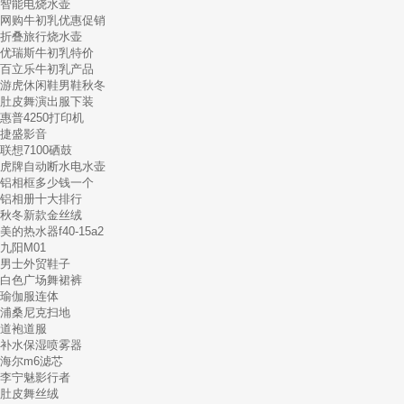
智能电烧水壶
网购牛初乳优惠促销
折叠旅行烧水壶
优瑞斯牛初乳特价
百立乐牛初乳产品
游虎休闲鞋男鞋秋冬
肚皮舞演出服下装
惠普4250打印机
捷盛影音
联想7100硒鼓
虎牌自动断水电水壶
铝相框多少钱一个
铝相册十大排行
秋冬新款金丝绒
美的热水器f40-15a2
九阳M01
男士外贸鞋子
白色广场舞裙裤
瑜伽服连体
浦桑尼克扫地
道袍道服
补水保湿喷雾器
海尔m6滤芯
李宁魅影行者
肚皮舞丝绒