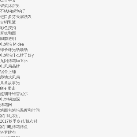
搓背手套
碧柔沐浴男
不锈钢s型钩子
进口多芬去屑洗发
古铜乳液
彩色按扣
蛋糕和面
脚套透明
电烤箱 Midea
缔卡珠光纸墙纸
电烤箱什么牌子好y
九阳烤箱kx10j5
电风扇品牌
宿舍上铺
爬地式风扇
儿童故事光
title 拳击
超细纤维雪尼尔
电饼锅加深
烤箱网
烤面包烤箱温度和时间
家用毛衣机
2017秋季皮鞋/帆布鞋
家用电烤箱烤鱼
塔罗牌布