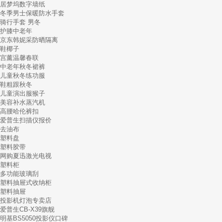
居梦坞数字墙纸
冬季男士保暖防水手套
骑行手套 男冬
护膝中老年
京东韩妮采防晒隔离
鞋椰子
宫薰温馨春联
中老年秋冬裙裤
儿童秋冬练功服
鞋粗跟秋冬
儿童演出服猴子
美容补水蒸汽机
高腰哈伦裤扣
爱普生扫描仪报价
去油布
塑料盘
塑料胶带
网购夏迅激光电视
塑料柜
多功能玻璃刮
塑料抽屉式收纳柜
塑料抽屉
投影机灯泡专卖店
爱普生CB-X39旗舰
明基BS5050投影仪口碑