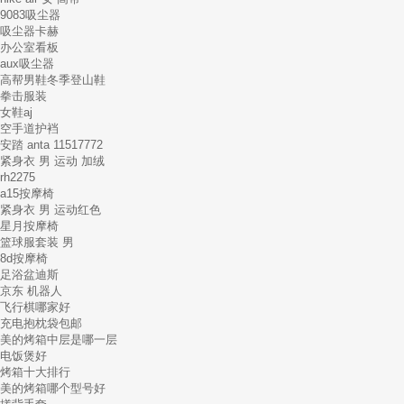
9083吸尘器
吸尘器卡赫
办公室看板
aux吸尘器
高帮男鞋冬季登山鞋
拳击服装
女鞋aj
空手道护裆
安踏 anta 11517772
紧身衣 男 运动 加绒
rh2275
a15按摩椅
紧身衣 男 运动红色
星月按摩椅
篮球服套装 男
8d按摩椅
足浴盆迪斯
京东 机器人
飞行棋哪家好
充电抱枕袋包邮
美的烤箱中层是哪一层
电饭煲好
烤箱十大排行
美的烤箱哪个型号好