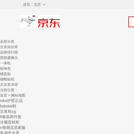
◇
送至：
北京
全部分类
京东知识库
品牌排行榜
普联摄像头
一体机
收纳包
键盘贴
键帽贴纸
京东美术馆
当前位置：
首页
> 网站地图
nike护臂正品
babolat鞋
豆浆机sg
6春装两件套
冷藏蛋糕柜
v领潮流居家服
风扇安全罩