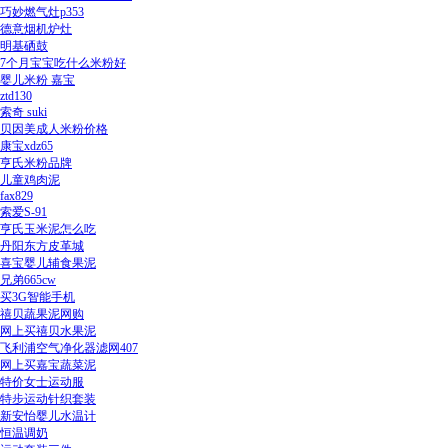
巧妙燃气灶p353
德意烟机炉灶
明基硒鼓
7个月宝宝吃什么米粉好
婴儿米粉 嘉宝
ztd130
索奇 suki
贝因美成人米粉价格
康宝xdz65
亨氏米粉品牌
儿童鸡肉泥
fax829
索爱S-91
亨氏玉米泥怎么吃
丹阳东方皮革城
喜宝婴儿辅食果泥
兄弟665cw
买3G智能手机
禧贝蔬果泥网购
网上买禧贝水果泥
飞利浦空气净化器滤网407
网上买嘉宝蔬菜泥
特价女士运动服
特步运动针织套装
新安怡婴儿水温计
恒温调奶