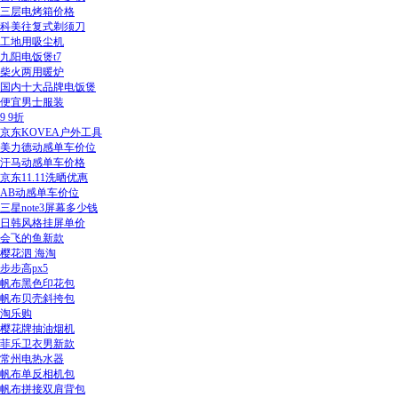
三层电烤箱价格
科美往复式剃须刀
工地用吸尘机
九阳电饭煲t7
柴火两用暖炉
国内十大品牌电饭煲
便宜男士服装
9 9折
京东KOVEA户外工具
美力德动感单车价位
汗马动感单车价格
京东11.11洗晒优惠
AB动感单车价位
三星note3屏幕多少钱
日韩风格挂屏单价
会飞的鱼新款
樱花泗 海淘
步步高px5
帆布黑色印花包
帆布贝壳斜挎包
淘乐购
樱花牌抽油烟机
菲乐卫衣男新款
常州电热水器
帆布单反相机包
帆布拼接双肩背包