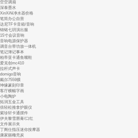
空空调扇
深泰墨水
XinXiNi净水器价格
笔筒办公自营
达尼TF卡音箱/音响
锦铭七玥演出服
15寸会议音响
音响电源保护器
调音台带功放一体机
笔记簿记事本
柏帝亚卡通鱼嘴鞋
爱克创mc410
拉杆式声卡
domigo音响
戴尔7559膜
坤缘篆刻印章
客厅横幅字画
小电陶炉
拓润五金工具
倍轻松推拿护眼仪
紫珍轩卡通摆件
伊夫黎雪唇膏/口红
文件展示夹
丁阁仕指压迷你按摩器
康家丽棷壳炭