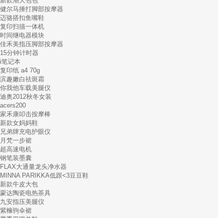
新款潮大包包
健尔马捶打脚部按摩器
迈骆搭扣鱼嘴鞋
复印扫描一体机
时间继电器模块
佳禾美指压脚部按摩器
15分钟计时器
i笔记本
复印纸 a4 70g
滨趣嫩白祛斑霜
你我他车载美腿仪
迪奥2012秋冬女装
acers200
家禾康叩击按摩棒
新款女妈妈鞋
兄弟牌充电护眼仪
月梵一步裙
超高速电机
钢笔装墨囊
FLAX大通量龙头净水器
MINNA PARIKKA低跟<3豆豆鞋
新款牛皮大包
蒙达陶瓷电热茶具
九安指压美腿仪
紫橼驹伞裙