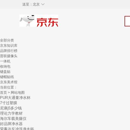
◇
送至：
北京
全部分类
京东知识库
品牌排行榜
普联摄像头
一体机
收纳包
键盘贴
键帽贴纸
京东美术馆
当前位置：
首页
> 网站地图
PUR大通量净水杯
7寸过塑膜
尼康j5多少钱
理论力学教材
海尔车载美腿仪
好品牌净水器
荣事达反冲洗净水杯