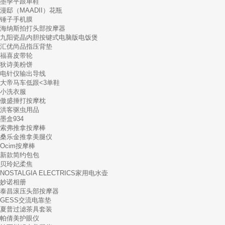
墨季平跟单鞋
漫邸（MAADII）花瓶
锤子手机膜
海纳斯拍打头部按摩器
九阳瓷晶内胆按键式电脑版电饭煲
汇优尚品指压背垫
福喜皮带轮
狄诗美粉饼
电针仪输出导线
大帝马车低跟<3单鞋
小洗衣服
傲盛捶打按摩枕
洪客驱虫用品
墨盒934
索弗推拿按摩棒
桑乐金推拿美腿仪
Ocim按摩棒
新款简约包包
贝玲妃柔焦
NOSTALGIA ELECTRICS家用电水壶
妙诺相册
泰昌滚压头部按摩器
GESS交流电靠垫
夏普过滤茶具套装
帕倩美护眼仪