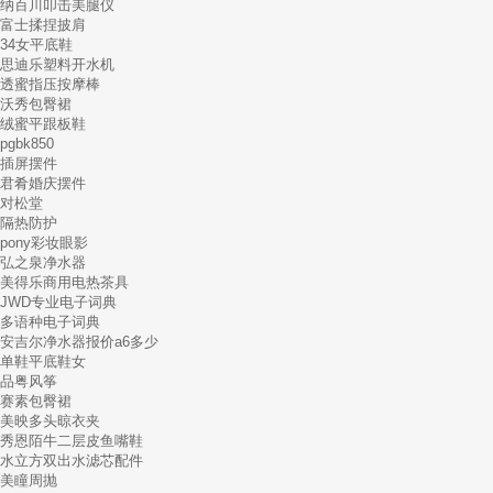
纳百川叩击美腿仪
富士揉捏披肩
34女平底鞋
思迪乐塑料开水机
透蜜指压按摩棒
沃秀包臀裙
绒蜜平跟板鞋
pgbk850
插屏摆件
君肴婚庆摆件
对松堂
隔热防护
pony彩妆眼影
弘之泉净水器
美得乐商用电热茶具
JWD专业电子词典
多语种电子词典
安吉尔净水器报价a6多少
单鞋平底鞋女
品粤风筝
赛素包臀裙
美映多头晾衣夹
秀恩陌牛二层皮鱼嘴鞋
水立方双出水滤芯配件
美瞳周抛