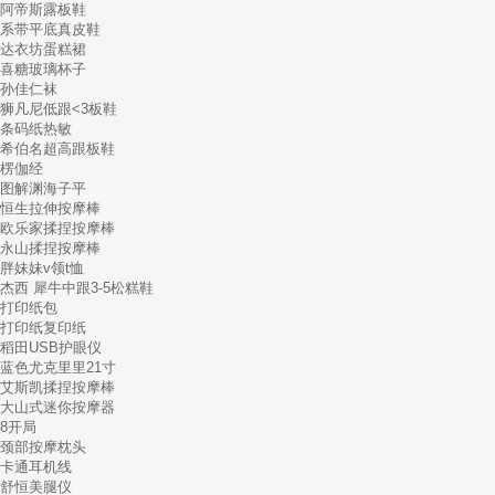
阿帝斯露板鞋
系带平底真皮鞋
达衣坊蛋糕裙
喜糖玻璃杯子
孙佳仁袜
狮凡尼低跟<3板鞋
条码纸热敏
希伯名超高跟板鞋
楞伽经
图解渊海子平
恒生拉伸按摩棒
欧乐家揉捏按摩棒
永山揉捏按摩棒
胖妹妹v领t恤
杰西 犀牛中跟3-5松糕鞋
打印纸包
打印纸复印纸
稻田USB护眼仪
蓝色尤克里里21寸
艾斯凯揉捏按摩棒
大山式迷你按摩器
8开局
颈部按摩枕头
卡通耳机线
舒恒美腿仪