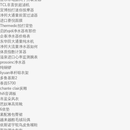
TCL非直饮超滤机
宜博拍打迷你按摩器
净邦大通量前置过滤器
进口赛倪面膜
Thermedic拍打背垫
启的qidi净水器有那些
企泰净水器价格表
东华田大通量纯水机
净邦大流量净水器如何
体质指数计算器
溢泉进口心率监测腕表
prosoinc净水器
纯铜锣
liyuan单杆晾衣架
多鲁基斯2
泰昌5700
chante clair炭雕
hifi音调板
帛蓝朵风衣
芭奴琳高筒靴
6坐垫
素配雅包臀裙
越来越酷毛绒玩偶
依斯诺宇鸵鸟皮鱼嘴鞋