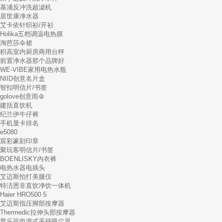
基浦反冲洗超滤机
居世康净水器
艾卡依针织衫/开衫
Holika五档调温电热膜
淘芭莎伞裙
积高室内厨房商用台秤
前置净水器那个品牌好
WE-VIBE家用电热水瓶
NIID创意名片盒
智扣明信片/书签
golove创意雨伞
建括直饮机
纪兰伊牛仔裤
手机显卡排名
e5080
宸彩篆刻印章
聚玩客明信片/书签
BOENLISKY内衣裤
电热水器电插头
艾迈斯拍打美腿仪
特洁恩非直饮净饮一体机
Haier HRO500 5
艾迈斯指压脚部按摩器
Thermedic拉伸头部按摩器
普乐菲电源式手持吸尘器