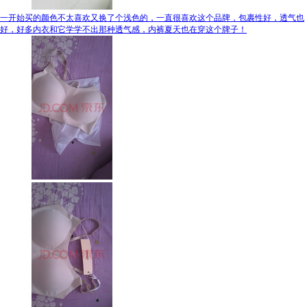
一开始买的颜色不太喜欢又换了个浅色的，一直很喜欢这个品牌，包裹性好，透气也
好，好多内衣和它学学不出那种透气感，内裤夏天也在穿这个牌子！