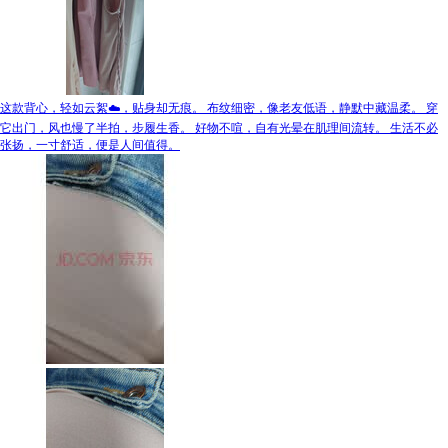
这款背心，轻如云絮☁️，贴身却无痕。 布纹细密，像老友低语，静默中藏温柔。 穿
它出门，风也慢了半拍，步履生香。 好物不喧，自有光晕在肌理间流转。 生活不必
张扬，一寸舒适，便是人间值得。