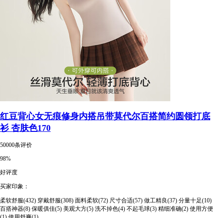
红豆背心女无痕修身内搭吊带莫代尔百搭简约圆领打底
衫 杏肤色170
50000条评价
98%
好评度
买家印象：
柔软舒服(432)
穿戴舒服(308)
面料柔软(72)
尺寸合适(57)
做工精良(37)
分量十足(10)
百搭神器(8)
保暖俱佳(5)
美观大方(5)
洗不掉色(4)
不起毛球(3)
精细准确(2)
使用方便
(1)
使用舒爽(1)