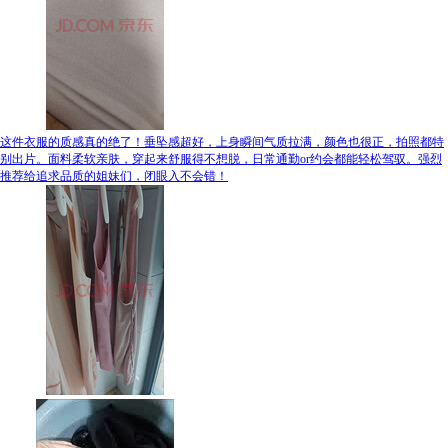
这件衣服的质感真的绝了！垂坠感超好，上身瞬间气质拉满，颜色也很正，拍照都特
别出片。面料柔软亲肤，穿起来舒服得不想脱，日常通勤or约会都能轻松驾驭。强烈
推荐给追求品质的姐妹们，闭眼入不会错！