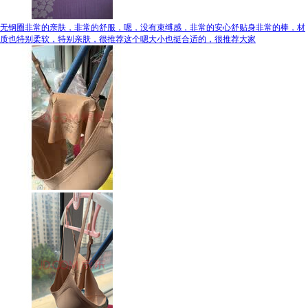
无钢圈非常的亲肤，非常的舒服，嗯，没有束缚感，非常的安心舒贴身非常的棒，材
质也特别柔软，特别亲肤，很推荐这个嗯大小也挺合适的，很推荐大家