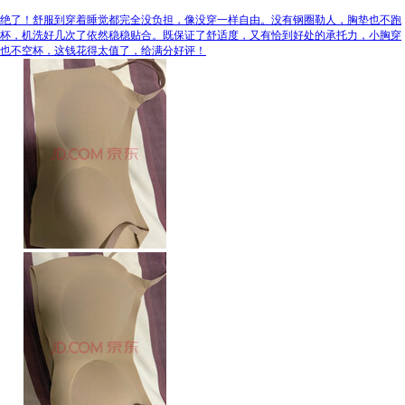
绝了！舒服到穿着睡觉都完全没负担，像没穿一样自由。没有钢圈勒人，胸垫也不跑
杯，机洗好几次了依然稳稳贴合。既保证了舒适度，又有恰到好处的承托力，小胸穿
也不空杯，这钱花得太值了，给满分好评！