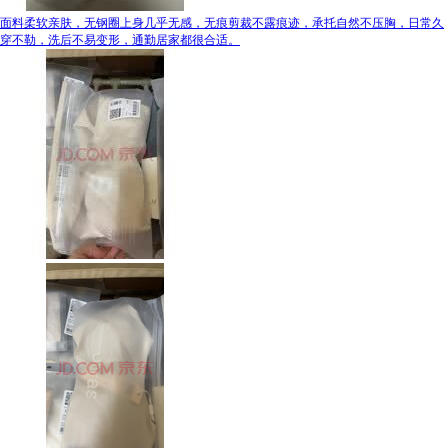
面料柔软亲肤，无钢圈上身几乎无感，无痕剪裁不露痕迹，承托自然不压胸，日常久
穿不勒，洗后不易变形，通勤居家都很合适。