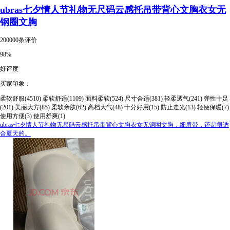
ubras七夕情人节礼物无尺码云感托吊带背心文胸衣女无
钢圈文胸
200000条评价
98%
好评度
买家印象：
柔软舒服(4510)
柔软舒适(1109)
面料柔软(524)
尺寸合适(381)
轻柔透气(241)
弹性十足
(201)
美丽大方(85)
柔软亲肤(62)
高档大气(48)
十分好用(15)
防止走光(13)
轻便保暖(7)
使用方便(3)
使用舒爽(1)
ubras七夕情人节礼物无尺码云感托吊带背心文胸衣女无钢圈文胸，细肩带，还是很适
合夏天的。