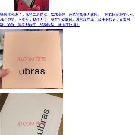
裸感体验绝了，像第二层皮肤，软糯高弹，睡觉穿都毫无束缚。一体式固定杯垫，机
洗不跑垫、不变形；整体无痕，没有生硬缝线。透气度在线，出汗不黏身，日常居
家、瑜伽、睡觉都能穿，维稳胸型，舒适度拉满！