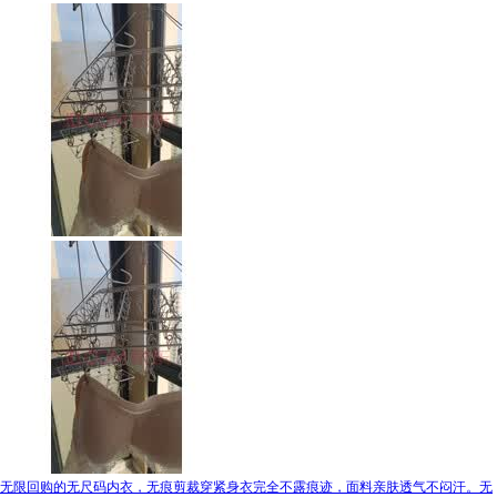
无限回购的无尺码内衣，无痕剪裁穿紧身衣完全不露痕迹，面料亲肤透气不闷汗。无