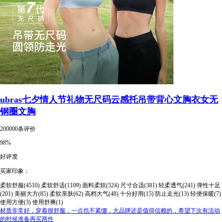
ubras七夕情人节礼物无尺码云感托吊带背心文胸衣女无
钢圈文胸
200000条评价
98%
好评度
买家印象：
柔软舒服(4510)
柔软舒适(1109)
面料柔软(524)
尺寸合适(381)
轻柔透气(241)
弹性十足
(201)
美丽大方(85)
柔软亲肤(62)
高档大气(48)
十分好用(15)
防止走光(13)
轻便保暖(7)
使用方便(3)
使用舒爽(1)
材质非常好，穿着很舒服，一点也不紧绷，大品牌还是值得信赖的，希望下次有活动
的时候准备再买两件