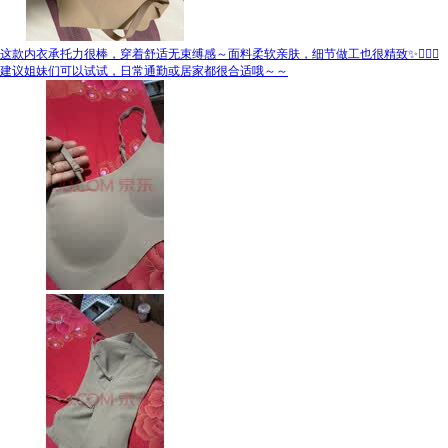
这款内衣承托力很棒，穿着舒适无束缚感～面料柔软亲肤，细节做工也很精致✨👍🏻👏
建议姐妹们可以试试，日常通勤或居家都很合适哦～～