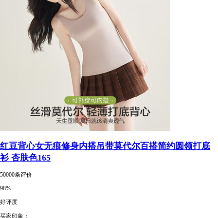
红豆背心女无痕修身内搭吊带莫代尔百搭简约圆领打底
衫 杏肤色165
50000条评价
98%
好评度
买家印象：