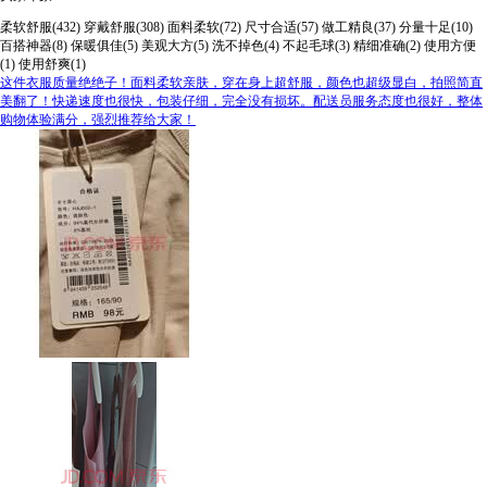
柔软舒服(432)
穿戴舒服(308)
面料柔软(72)
尺寸合适(57)
做工精良(37)
分量十足(10)
百搭神器(8)
保暖俱佳(5)
美观大方(5)
洗不掉色(4)
不起毛球(3)
精细准确(2)
使用方便
(1)
使用舒爽(1)
这件衣服质量绝绝子！面料柔软亲肤，穿在身上超舒服，颜色也超级显白，拍照简直
美翻了！快递速度也很快，包装仔细，完全没有损坏。配送员服务态度也很好，整体
购物体验满分，强烈推荐给大家！