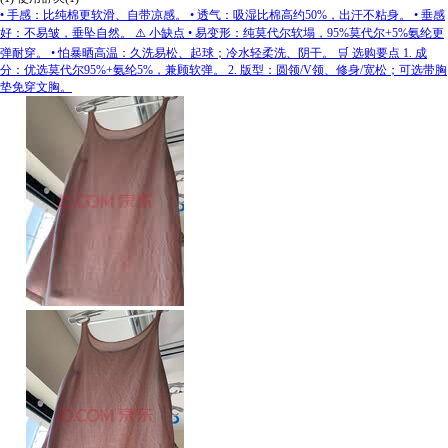
• 手感：比纯棉更软滑、自带凉感。 • 透气：吸湿比棉高约50%，出汗不粘身。 • 垂感
好：不易皱，垂坠自然。 ⚠️ 小缺点 • 易变形：纯莫代尔软塌，95%莫代尔+5%氨纶更
弹耐穿。 • 怕暴晒高温：久洗易松、起球；冷水轻柔洗、阴干。 🛒 选购要点 1. 成
分：优选莫代尔95%+氨纶5%，兼顾软弹。 2. 版型：圆领/V领、修身/宽松；可选带胸
垫免穿文胸。