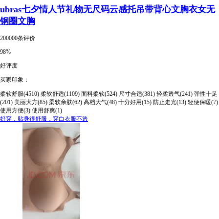
ubras七夕情人节礼物无尺码云感托吊带背心文胸衣女无
钢圈文胸
200000条评价
98%
好评度
买家印象：
柔软舒服(4510)
柔软舒适(1109)
面料柔软(524)
尺寸合适(381)
轻柔透气(241)
弹性十足
(201)
美丽大方(85)
柔软亲肤(62)
高档大气(48)
十分好用(15)
防止走光(13)
轻便保暖(7)
使用方便(3)
使用舒爽(1)
好穿，贴身很舒服，穿白衣服不透