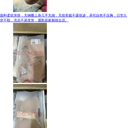
面料柔软亲肤，无钢圈上身几乎无感，无痕剪裁不露痕迹，承托自然不压胸，日常久
穿不勒，洗后不易变形，通勤居家都很合适。