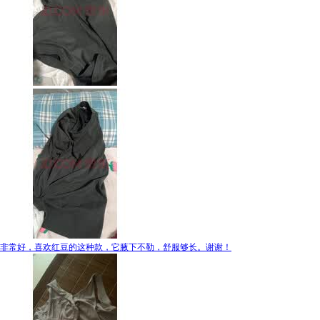
非常好，喜欢红豆的这种款，它腋下不勒，舒服够长。谢谢！