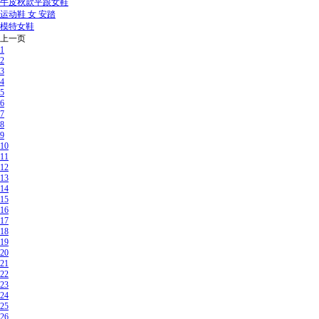
牛皮秋款平跟女鞋
运动鞋 女 安踏
模特女鞋
上一页
1
2
3
4
5
6
7
8
9
10
11
12
13
14
15
16
17
18
19
20
21
22
23
24
25
26