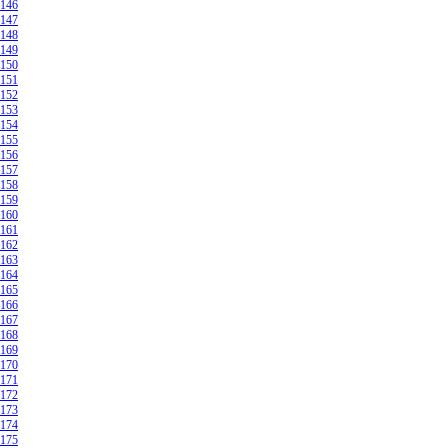
146
147
148
149
150
151
152
153
154
155
156
157
158
159
160
161
162
163
164
165
166
167
168
169
170
171
172
173
174
175