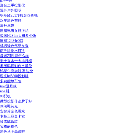
g37中网
邢台二手投影仪
翼仟户外照明
明基MS517F投影仪价钱
双星黑色布鞋
富丹尿袋
匡威帆布女鞋正品
极米H2Slim大概多少钱
匡威12484c003
机遇绿色气息女香
商务浓香水EDP
极米Z5性能怎么样
男士香水十大排行榜
奥图码投影仪市场价
鸿星尔克旗舰店 防滑
理光hd5800投影机
多功能单车包
nike登月款
nba 鞋
98配机
微型投影什么牌子好
休闲鞋荧光
安娜苏金色香水
专柜正品奥卡索
珍雪绒条纹
宝格丽橙色
黑色马毛高跟鞋