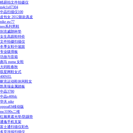
精易拍文件拍摄仪
m4c1s07304
中晶扫描仪100
皮包女 2012新款真皮
nike aw77
neo系列男鞋
别克威朗杯垫
女生高跟鞋特价
文件拍摄扫描仪
冬季女鞋中坡跟
专业级滑板
功放与音箱
彪马 puma 女鞋
大码鞋春秋
双星网鞋女式
400SEL
耐克运动鞋休闲鞋女
凯美瑞金属踏板
中晶3780
中晶s400dc
华夫 nike
oppoa83t移动版
mc3190s二维
红频果遮光垫/防踢垫
通逸手机支架
富士通扫描仪彩色
多页连续扫描仪