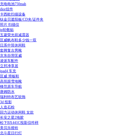
充电电池750mah
dior挂件
卡西欧扫描设备
钛金贝遮阳板/CD夹/证件夹
照片 扫描仪
jp轮毂贴
五菱荣光前减震器
匡威帆布鞋多少钱一双
日系中筒休闲鞋
套脚复古男靴
京东自营匡威
凌派车配件
立邦净享居
ipad4 车充
匡威 滑板鞋
高筒跟雪地靴
锋范原车导航
唐姆防水
瑞利特布艺软饰
3d 投影
人造石粉
回力运动休闲鞋 女款
长安之星2地胶
松下BX441C投影仪咋样
美贝乐摇铃
北斗星日行灯