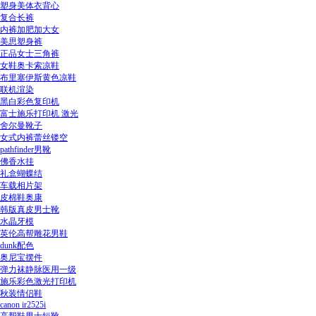
塑身美体衣背心
复合长裤
内裤加肥加大女
美思塑身裤
正品女士三角裤
女鞋奥卡索凉鞋
布里塞伊斯黄色凉鞋
联机渲染
黑白彩色复印机
富士施乐打印机 激光
舍尔曼靴子
女式内裤蕾丝镂空
pathfinder男靴
佛香水挂
礼盒蝴蝶结
车载相片架
皮棉鞋奥康
韩版真皮男士靴
水晶牙模
英伦高帮雕花男鞋
dunk配色
奥尼宝摆件
弹力袜静脉医用一级
施乐彩色激光打印机
秋装情侣鞋
canon ir2525i