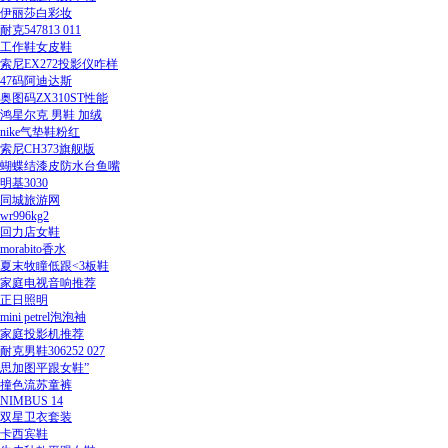
伊丽莎白彩妆
耐克547813 011
工作鞋女皮鞋
索尼EX272投影仪咋样
47码阿迪达斯
奥图码ZX310ST性能
鸿星尔克 男鞋 加绒
nike气垫鞋粉红
索尼CH373旗舰版
蝴蝶结漆皮防水台鱼嘴
明基3030
同城旅游网
wr996kg2
回力店女鞋
morabito香水
夏末牧瞳低跟<3板鞋
家庭电视音响推荐
正日照明
mini petrel泡泡袖
家庭投影机推荐
耐克男鞋306252 027
思加图平跟女鞋”
撞色流苏童裤
NIMBUS 14
双星卫衣套装
卡西宾鞋