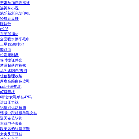
蒂娜丝加裆连裤袜
连裤袜小说
施乐新彩色复印机
经典豆豆鞋
腿袜带
cr205
东芝2010ac
全面吸水擦车毛巾
三星19508电池
调路由
松发定制盘
保时捷证件套
梦露超薄连裤袜
品为遮阳档/雪挡
优信整理收纳
厚底高跟白色皮鞋
rado手表电池
q7遮阳板
6新款女鞋单鞋42码
进口压力袜
纪黛娜运动抹胸
韩版中跟粗跟单鞋女鞋
逆天布艺软饰
车载电子表夜
欧美风豹纹厚底鞋
女尖头豆豆鞋