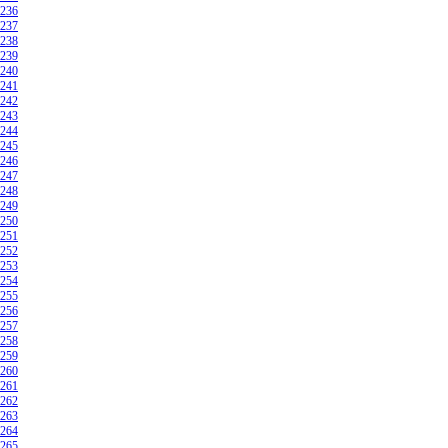
236
237
238
239
240
241
242
243
244
245
246
247
248
249
250
251
252
253
254
255
256
257
258
259
260
261
262
263
264
265