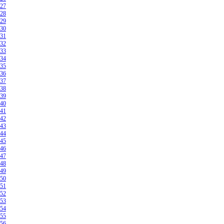
27
28
29
30
31
32
33
34
35
36
37
38
39
40
41
42
43
44
45
46
47
48
49
50
51
52
53
54
55
56