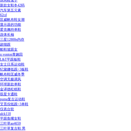
休闲鞋兔子
新款女鞋冬42码
汽车第五元素
62cd
匡威帆布鞋女潮
显示器的功能
爱克佩特单鞋
连体长袖
三星12800e内存
超细跟
船鞋坡跟女
q.vonton青婉田
L&T平跟板鞋
女士日系运动鞋
纪黛娜低跟<3板鞋
帆布鞋匡威冬季
空调无极调风
环球新款单鞋
金译德松糕鞋
双星卡通鞋
puma复古运动鞋
艾觅倪低跟<3单鞋
仪表台软
alck118
平跟鱼嘴女鞋
三叶草aq4659
三叶草复古鞋 男