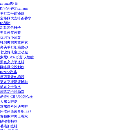
air max90 白
巴宝莉香水summer
单鞋女平跟漆皮
宝格丽大吉岭茶香水
nb580d
新款黑色靴子
男童外贸外套
优贝宜小流苏
针织夹棉男童睡衣
尖头单鞋细跟磨砂
七波辉儿童运动服
索尼HW48投影仪性能
黑色亮皮平底鞋
网络微投投影仪
mizuno跑步
摩西童装冬棉袄
莱恩克斯勒篮球鞋
赫恩女士香水
崎珞花卡通动漫
爱普生CB-U05怎么样
大东女鞋夏
京东自营阿迪男鞋
阿依莲西装专柜正品
古驰嫉妒男士香水
妙嘟嘟翻领
毛毛加绒鞋