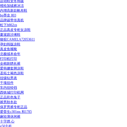
运动鞋女冬韩版
维纶加绒裤冰洁
内增高新款帆布鞋
hp墨盒 803
品牌碳带传真机
松下ft862cn
正品真皮专柜女凉鞋
夏坡跟沙滩鞋
骆驼CAMELA72053611
孕妇韩版凉鞋
真皮鱼嘴靴
北极绒本命年
打印机打印
全棉刺绣长裤
爱韩娜套脚凉鞋
圣拓士褐色凉鞋
挂镶钻男表
千项挂件
车内挂铃铛
西铁城打印机网
正品彩色兔子
裤男秋冬款
保罗男裤专柜正品
爱普生c301ms 和1785
麻轻薄休闲裤
十字绣 心
g50主机