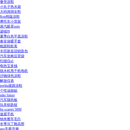
奢华凉鞋
小丸子热水袋
大码洞洞女鞋
8cm韩版凉鞋
摩托车小货架
蒸汽眼罩oem
逊镭f8
夏季白色平底凉鞋
春笑保暖手套
粗跟鞋欧美
丰田新皇冠钥匙包
汽车坐椅后背袋
扫描仪a1
电热宝多钱
脱水机甩干机电机
沙驰绿色凉鞋
解放仪表
perlita坡跟凉鞋
个性油箱贴
nike future
汽车隔热板
玩具钥匙链
hp scanjet 5000
途观手机
纳米擦车毛巾
冬季马丁靴高帮
aux车载音频