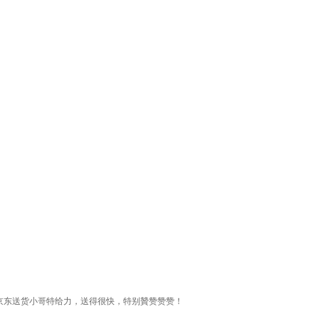
京东送货小哥特给力，送得很快，特别贊赞赞赞！