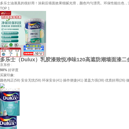
多乐士油漆真的很好用！涂刷后墙面效果细腻光滑，颜色均匀漂亮。环保性能出色，
TOP 1
多乐士（Dulux）乳胶漆致悦净味120高遮防潮墙面漆二合
京东价 :
98%
好评度
买家印象:
颜色纯正(58)
安全无忧(58)
环保安全(41)
操作便捷(41)
遮盖力强(38)
优质好用(26)
做