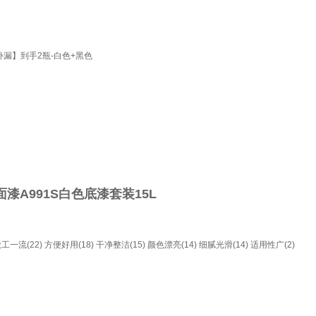
漏】到手2瓶-白色+黑色
漆A991S白色底漆套装15L
工一流(22)
方便好用(18)
干净整洁(15)
颜色漂亮(14)
细腻光滑(14)
适用性广(2)