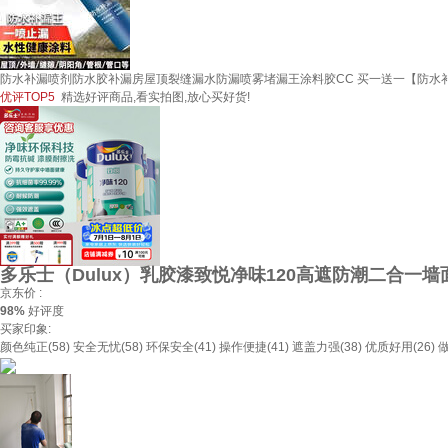
防水补漏喷剂防水胶补漏房屋顶裂缝漏水防漏喷雾堵漏王涂料胶CC 买一送一【防水补
优评TOP5
精选好评商品,看实拍图,放心买好货!
多乐士（Dulux）乳胶漆致悦净味120高遮防潮二合一墙面
京东价 :
98%
好评度
买家印象:
颜色纯正(58)
安全无忧(58)
环保安全(41)
操作便捷(41)
遮盖力强(38)
优质好用(26)
做