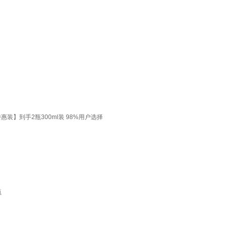
装】到手2瓶300ml装 98%用户选择
瓶