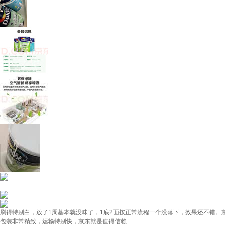
刷得特别白，放了1周基本就没味了，1底2面按正常流程一个没落下，效果还不错。
包装非常精致，运输特别快，京东就是值得信赖