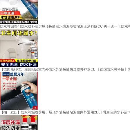
防水补漏喷剂防水胶补漏房屋顶裂缝漏水防漏喷雾堵漏王涂料胶CC 买一送一【防水补
【德国黑科技】屋顶阳台室内外防水外墙裂缝快速修补神器CB 【德国防水黑科技】防
【拍一发四】防水补漏喷雾用于屋顶外墙裂缝堵漏室内外通用2DJJ 乳白色防水补漏*