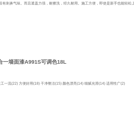
没有刺鼻气味。而且遮盖力强，耐擦洗，经久耐用。施工方便，即使是新手也能轻松
一墙面漆A991S可调色18L
工一流(22)
方便好用(18)
干净整洁(15)
颜色漂亮(14)
细腻光滑(14)
适用性广(2)