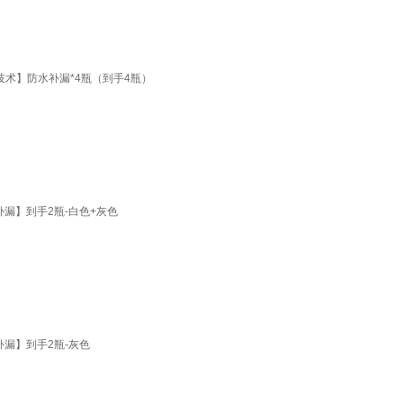
技术】防水补漏*4瓶（到手4瓶）
漏】到手2瓶-白色+灰色
漏】到手2瓶-灰色