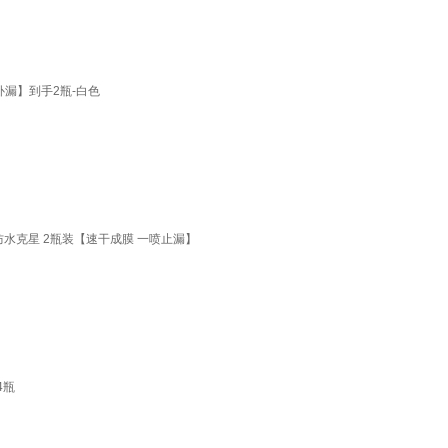
漏】到手2瓶-白色
水克星 2瓶装【速干成膜 一喷止漏】
4瓶