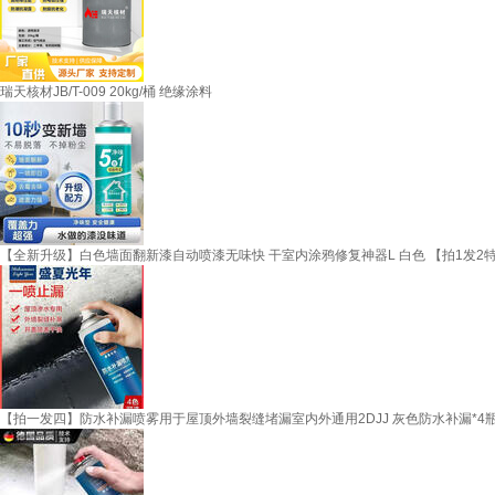
瑞天核材JB/T-009 20kg/桶 绝缘涂料
【全新升级】白色墙面翻新漆自动喷漆无味快 干室内涂鸦修复神器L 白色 【拍1发2特惠
【拍一发四】防水补漏喷雾用于屋顶外墙裂缝堵漏室内外通用2DJJ 灰色防水补漏*4