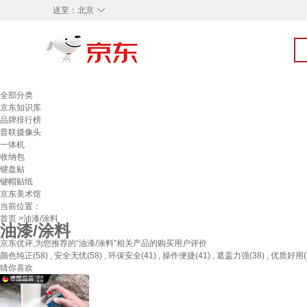
◇
送至：
北京
全部分类
京东知识库
品牌排行榜
普联摄像头
一体机
收纳包
键盘贴
键帽贴纸
京东美术馆
当前位置：
首页
>油漆/涂料
油漆/涂料
京东优评,为您推荐的“油漆/涂料”相关产品的购买用户评价
颜色纯正(58) , 安全无忧(58) , 环保安全(41) , 操作便捷(41) , 遮盖力强(38) , 优质好用(26
猜你喜欢