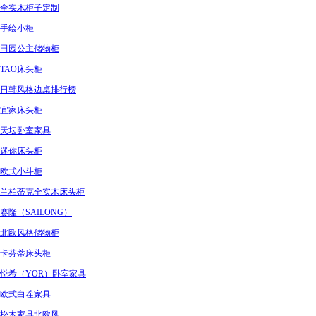
全实木柜子定制
手绘小柜
田园公主储物柜
TAO床头柜
日韩风格边桌排行榜
宜家床头柜
天坛卧室家具
迷你床头柜
欧式小斗柜
兰柏蒂克全实木床头柜
赛隆（SAILONG）
北欧风格储物柜
卡芬蒂床头柜
悦希（YOR）卧室家具
欧式白茬家具
松木家具北欧风