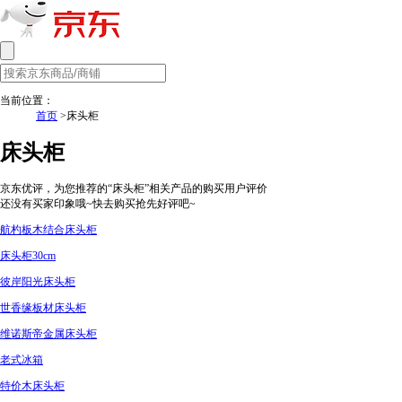
当前位置：
首页
>床头柜
床头柜
京东优评，为您推荐的“床头柜”相关产品的购买用户评价
还没有买家印象哦~快去购买抢先好评吧~
航杓板木结合床头柜
床头柜30cm
彼岸阳光床头柜
世香缘板材床头柜
维诺斯帝金属床头柜
老式冰箱
特价木床头柜