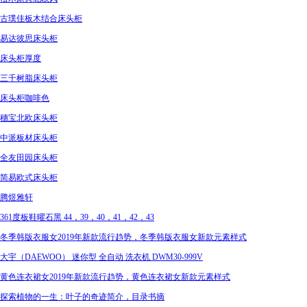
古璞佳板木结合床头柜
易达彼思床头柜
床头柜厚度
三千树脂床头柜
床头柜咖啡色
穗宝北欧床头柜
中派板材床头柜
全友田园床头柜
简易欧式床头柜
腾煜雅轩
361度板鞋曜石黑 44，39，40，41，42，43
冬季韩版衣服女2019年新款流行趋势，冬季韩版衣服女新款元素样式
大宇（DAEWOO） 迷你型 全自动 洗衣机 DWM30-999V
黄色连衣裙女2019年新款流行趋势，黄色连衣裙女新款元素样式
探索植物的一生：叶子的奇迹简介，目录书摘