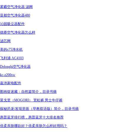
雾霾空气净化器 滤网
亚都空气净化器480
沁园吸尘器配件
德赛空气净化器怎么样
滤芯网
美的s75净水机
飞利浦 AC4103
Delonghi空气净化器
kc-z200sw
嘉沛家电配件
图画捉迷藏：自然篇简介，目录书摘
莫戈里（MOGORI） 宽松裤 男士牛仔裤
探秘恐龙/发现里面（早教双语版）简介，目录书摘
惠普蓝牙排行榜，惠普蓝牙十大排名推荐
倍柔亲肤哪款好？倍柔亲肤怎么样好用吗？