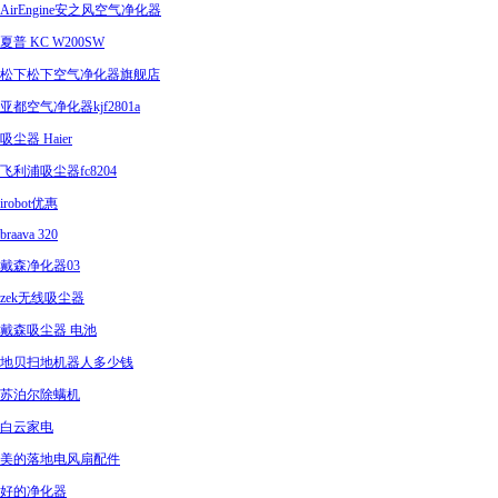
AirEngine安之风空气净化器
夏普 KC W200SW
松下松下空气净化器旗舰店
亚都空气净化器kjf2801a
吸尘器 Haier
飞利浦吸尘器fc8204
irobot优惠
braava 320
戴森净化器03
zek无线吸尘器
戴森吸尘器 电池
地贝扫地机器人多少钱
苏泊尔除螨机
白云家电
美的落地电风扇配件
好的净化器