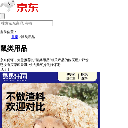
当前位置：
首页
>鼠类用品
鼠类用品
京东优评，为您推荐的“鼠类用品”相关产品的购买用户评价
还没有买家印象哦~快去购买抢先好评吧~
TOP 1